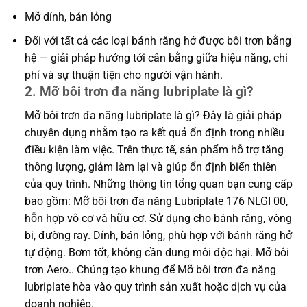
Mỡ dính, bán lỏng
Đối với tất cả các loại bánh răng hở được bôi trơn bằng
hệ — giải pháp hướng tới cân bằng giữa hiệu năng, chi
phí và sự thuận tiện cho người vận hành.
2. Mỡ bôi trơn đa năng lubriplate là gì?
Mỡ bôi trơn đa năng lubriplate là gì? Đây là giải pháp
chuyên dụng nhằm tạo ra kết quả ổn định trong nhiều
điều kiện làm việc. Trên thực tế, sản phẩm hỗ trợ tăng
thông lượng, giảm làm lại và giúp ổn định biến thiên
của quy trình. Những thông tin tổng quan bạn cung cấp
bao gồm: Mỡ bôi trơn đa năng Lubriplate 176 NLGI 00,
hỗn hợp vô cơ và hữu cơ. Sử dụng cho bánh răng, vòng
bi, đường ray. Dính, bán lỏng, phù hợp với bánh răng hở
tự động. Bơm tốt, không cần dung môi độc hại. Mỡ bôi
trơn Aero.. Chúng tạo khung để Mỡ bôi trơn đa năng
lubriplate hòa vào quy trình sản xuất hoặc dịch vụ của
doanh nghiệp.