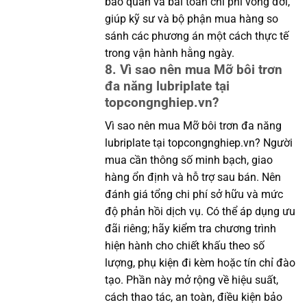
bảo quản và bài toán chi phí vòng đời,
giúp kỹ sư và bộ phận mua hàng so
sánh các phương án một cách thực tế
trong vận hành hằng ngày.
8. Vì sao nên mua Mỡ bôi trơn
đa năng lubriplate tại
topcongnghiep.vn?
Vì sao nên mua Mỡ bôi trơn đa năng
lubriplate tại topcongnghiep.vn? Người
mua cần thông số minh bạch, giao
hàng ổn định và hỗ trợ sau bán. Nên
đánh giá tổng chi phí sở hữu và mức
độ phản hồi dịch vụ. Có thể áp dụng ưu
đãi riêng; hãy kiểm tra chương trình
hiện hành cho chiết khấu theo số
lượng, phụ kiện đi kèm hoặc tín chỉ đào
tạo. Phần này mở rộng về hiệu suất,
cách thao tác, an toàn, điều kiện bảo