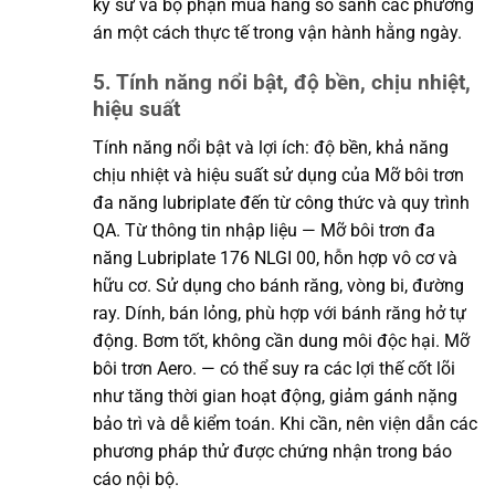
kỹ sư và bộ phận mua hàng so sánh các phương
án một cách thực tế trong vận hành hằng ngày.
5. Tính năng nổi bật, độ bền, chịu nhiệt,
hiệu suất
Tính năng nổi bật và lợi ích: độ bền, khả năng
chịu nhiệt và hiệu suất sử dụng của Mỡ bôi trơn
đa năng lubriplate đến từ công thức và quy trình
QA. Từ thông tin nhập liệu — Mỡ bôi trơn đa
năng Lubriplate 176 NLGI 00, hỗn hợp vô cơ và
hữu cơ. Sử dụng cho bánh răng, vòng bi, đường
ray. Dính, bán lỏng, phù hợp với bánh răng hở tự
động. Bơm tốt, không cần dung môi độc hại. Mỡ
bôi trơn Aero. — có thể suy ra các lợi thế cốt lõi
như tăng thời gian hoạt động, giảm gánh nặng
bảo trì và dễ kiểm toán. Khi cần, nên viện dẫn các
phương pháp thử được chứng nhận trong báo
cáo nội bộ.