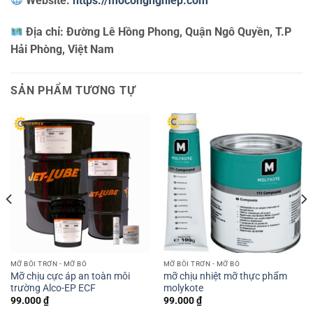
Website:
https://mocongnghiep.com
Địa chỉ:
Đường Lê Hồng Phong, Quận Ngô Quyền, T.P
Hải Phòng, Việt Nam
SẢN PHẨM TƯƠNG TỰ
MỠ BÔI TRƠN - MỠ BÒ
MỠ BÔI TRƠN - MỠ BÒ
Mỡ chịu cực áp an toàn môi
mỡ chịu nhiệt mỡ thực phẩm
trường Alco-EP ECF
molykote
99.000
₫
99.000
₫