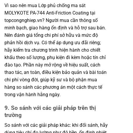
Vì sao nên mua Lớp phủ chống ma sát
MOLYKOTE PA-744 Anti-Friction Coating tại
topcongnghiep.vn? Người mua cần thông số
minh bạch, giao hàng ổn định và hỗ trợ sau bán.
Nên đánh giá tổng chi phí sở hữu và mức độ
phản hồi dịch vụ. Có thể áp dụng ưu đãi riêng;
hãy kiểm tra chương trình hiện hành cho chiết
khấu theo số lượng, phụ kiện đi kèm hoặc tín chỉ
đào tạo. Phần này mở rộng về hiệu suất, cách
thao tác, an toàn, điều kiện bảo quản và bài toán
chi phí vòng đời, giúp kỹ sư và bộ phận mua
hàng so sánh các phương án một cách thực tế
trong vận hành hằng ngày.
9. So sánh với các giải pháp trên thị
trường
So sánh với các giải pháp khác: khi đối sánh, hãy
dùng tiêu chí đo lường như độ bền, ổn định nhiệt,