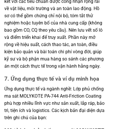
kết với các tiêu chuẩn được công nhận rộng rãi
về vật liệu, môi trường và an toàn lao động. Hồ
sơ có thể gồm chứng chỉ nội bộ, tóm tắt thử
nghiệm hoặc tuyên bố của nhà cung cấp (không
bao gồm CO, CQ theo yêu cầu). Nên lưu vết số lô
và điểm triển khai để truy xuất. Phần này mở
rộng về hiệu suất, cách thao tác, an toàn, điều
kiện bảo quản và bài toán chi phí vòng đời, giúp
kỹ sư và bộ phận mua hàng so sánh các phương
án một cách thực tế trong vận hành hằng ngày.
7. Ứng dụng thực tế và ví dụ minh họa
Ứng dụng thực tế và ngành nghề: Lớp phủ chống
ma sát MOLYKOTE PA-744 Anti-Friction Coating
phù hợp nhiều lĩnh vực như sản xuất, lắp ráp, bảo
trì, tiện ích và logistics. Các kịch bản đại diện dựa
trên ghi chú của bạn: