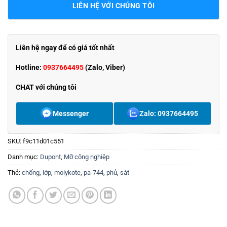
LIÊN HỆ VỚI CHÚNG TÔI
Liên hệ ngay để có giá tốt nhất
Hotline:
0937664495
(Zalo, Viber)
CHAT với chúng tôi
Messenger
Zalo: 0937664495
SKU:
f9c11d01c551
Danh mục:
Dupont
,
Mỡ công nghiệp
Thẻ:
chống
,
lớp
,
molykote
,
pa-744
,
phủ
,
sát