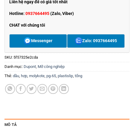
Liên hệ ngay để có giá tốt nhất
Hotline:
0937664495
(Zalo, Viber)
CHAT với chúng tôi
Messenger
Zalo: 0937664495
SKU:
5f57325e2cda
Danh mục:
Dupont
,
Mỡ công nghiệp
Thẻ:
dầu
,
hợp
,
molykote
,
pg-65
,
plastislip
,
tổng
MÔ TẢ