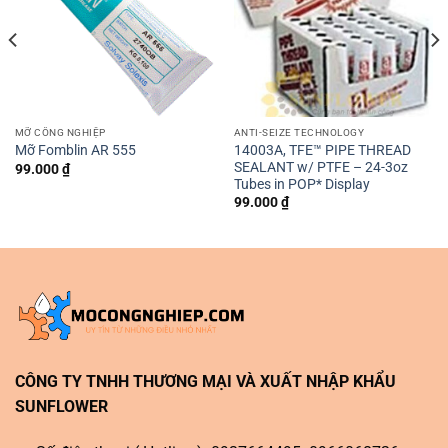
MỠ CÔNG NGHIỆP
ANTI-SEIZE TECHNOLOGY
14003A, TFE™ PIPE THREAD
Mỡ Fomblin AR 555
SEALANT w/ PTFE – 24-3oz
99.000
₫
Tubes in POP* Display
99.000
₫
CÔNG TY TNHH THƯƠNG MẠI VÀ XUẤT NHẬP KHẨU
SUNFLOWER