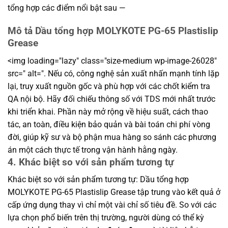
tổng hợp các điểm nổi bật sau —
Mô tả Dầu tổng hợp MOLYKOTE PG-65 Plastislip
Grease
<img loading="lazy" class="size-medium wp-image-26028"
src=" alt=". Nếu có, công nghệ sản xuất nhấn mạnh tính lặp
lại, truy xuất nguồn gốc và phù hợp với các chốt kiểm tra
QA nội bộ. Hãy đối chiếu thông số với TDS mới nhất trước
khi triển khai. Phần này mở rộng về hiệu suất, cách thao
tác, an toàn, điều kiện bảo quản và bài toán chi phí vòng
đời, giúp kỹ sư và bộ phận mua hàng so sánh các phương
án một cách thực tế trong vận hành hằng ngày.
4. Khác biệt so với sản phẩm tương tự
Khác biệt so với sản phẩm tương tự: Dầu tổng hợp
MOLYKOTE PG-65 Plastislip Grease tập trung vào kết quả ở
cấp ứng dụng thay vì chỉ một vài chỉ số tiêu đề. So với các
lựa chọn phổ biến trên thị trường, người dùng có thể kỳ