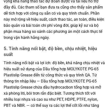
vọng khả năng thao tác dự đoán được và tài liệu hỗ trợ
đầy đủ. Các tham số bạn đưa ra cũng cho thấy sản phẩm
dễ tích hợp với công cụ sẵn có và quy trình chuẩn. Phần
này mở rộng về hiệu suất, cách thao tác, an toàn, điều kiện
bảo quản và bài toán chi phí vòng đời, giúp kỹ sư và bộ
phận mua hàng so sánh các phương án một cách thực tế
trong vận hành hằng ngày.
5. Tính năng nổi bật, độ bền, chịu nhiệt, hiệu
suất
Tính năng nổi bật và lợi ích: độ bền, khả năng chịu nhiệt và
hiệu suất sử dụng của Dầu tổng hợp MOLYKOTE PG-65
Plastislip Grease đến từ công thức và quy trình QA. Từ
thông tin nhập liệu — Dầu tổng hợp MOLYKOTE PG-65
Plastislip Grease chứa dầu hydrocacbon tổng hợp và mỡ
xà phòng liti, bôi trơn rắn đặc biệt. Tương thích tốt với
nhiều loại nhựa và cao su như PET, HDPE, PTFE, nylon,
PBT và NBR. — có thể suy ra các lợi thế cốt lõi như tăng