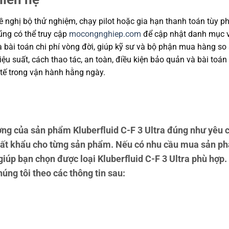
 nghị bộ thử nghiệm, chạy pilot hoặc gia hạn thanh toán tùy ph
cũng có thể truy cập
mocongnghiep.com
để cập nhật danh mục v
và bài toán chi phí vòng đời, giúp kỹ sư và bộ phận mua hàng s
u suất, cách thao tác, an toàn, điều kiện bảo quản và bài toán
tế trong vận hành hằng ngày.
g của sản phẩm Kluberfluid C-F 3 Ultra đúng như yêu c
uất khẩu cho từng sản phẩm. Nếu có nhu cầu mua sản ph
 giúp bạn chọn được loại Kluberfluid C-F 3 Ultra phù hợp
húng tôi theo các thông tin sau: