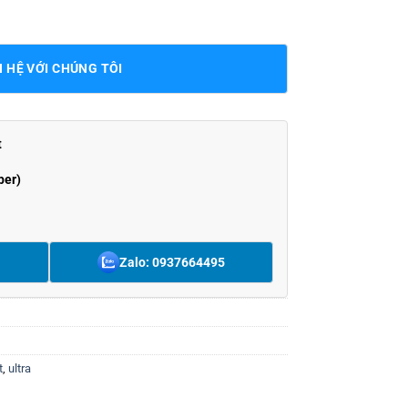
N HỆ VỚI CHÚNG TÔI
t
ber)
Zalo: 0937664495
t
,
ultra