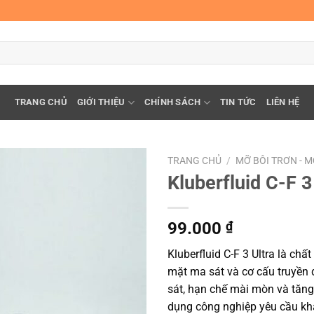
TRANG CHỦ
GIỚI THIỆU
CHÍNH SÁCH
TIN TỨC
LIÊN HỆ
TRANG CHỦ
/
MỠ BÔI TRƠN - 
Kluberfluid C-F 3
99.000
₫
Kluberfluid C-F 3 Ultra là chấ
mặt ma sát và cơ cấu truyền 
sát, hạn chế mài mòn và tăn
dụng công nghiệp yêu cầu khả 