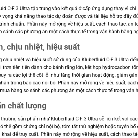
id C-F 3 Ultra tập trung vào kết quả ở cấp ứng dụng thay vì chỉ 
 kỳ vọng khả năng thao tác dự đoán được và tài liệu hỗ trợ đầy 
rình chuẩn. Phần này mở rộng về hiệu suất, cách thao tác, an to
o sánh các phương án một cách thực tế trong vận hành hằng n
, chịu nhiệt, hiệu suất
g chịu nhiệt và hiệu suất sử dụng của Kluberfluid C-F 3 Ultra đế
i trơn tiên tiến dành cho bánh răng lớn, kết hợp hydrocacbon t
y ra các lợi thế cốt lõi như tăng thời gian hoạt động, giảm gán
n trong báo cáo nội bộ. Phần này mở rộng về hiệu suất, cách t
ận mua hàng so sánh các phương án một cách thực tế trong vận 
ẩn chất lượng
thường sản phẩm như Kluberfluid C-F 3 Ultra sẽ liên kết với các
ơ có thể gồm chứng chỉ nội bộ, tóm tắt thử nghiệm hoặc tuyên 
n khai để truy xuất. Phần này mở rộng về hiệu suất, cách thao tá