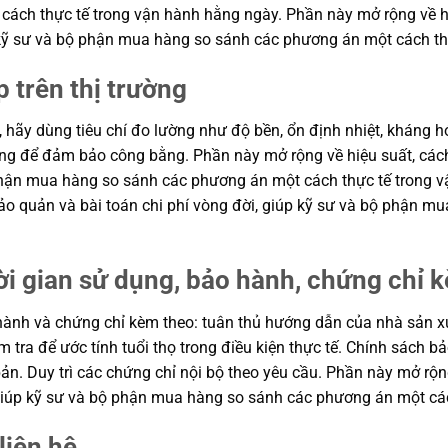
ch thực tế trong vận hành hằng ngày. Phần này mở rộng về hiệu
p kỹ sư và bộ phận mua hàng so sánh các phương án một cách th
p trên thị trường
, hãy dùng tiêu chí đo lường như độ bền, ổn định nhiệt, kháng hó
hung để đảm bảo công bằng. Phần này mở rộng về hiệu suất, cách
ộ phận mua hàng so sánh các phương án một cách thực tế trong
n bảo quản và bài toán chi phí vòng đời, giúp kỹ sư và bộ phận
ời gian sử dụng, bảo hành, chứng chỉ 
ành và chứng chỉ kèm theo: tuân thủ hướng dẫn của nhà sản xuất
m tra để ước tính tuổi thọ trong điều kiện thực tế. Chính sách 
ản. Duy trì các chứng chỉ nội bộ theo yêu cầu. Phần này mở rộng
, giúp kỹ sư và bộ phận mua hàng so sánh các phương án một cá
liên hệ