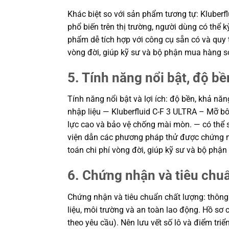
Khác biệt so với sản phẩm tương tự: Kluberflu
phổ biến trên thị trường, người dùng có thể
phẩm dễ tích hợp với công cụ sẵn có và quy t
vòng đời, giúp kỹ sư và bộ phận mua hàng s
5. Tính năng nổi bật, độ bền
Tính năng nổi bật và lợi ích: độ bền, khả năn
nhập liệu — Kluberfluid C-F 3 ULTRA – Mỡ bô
lực cao và bảo vệ chống mài mòn. — có thể su
viện dẫn các phương pháp thử được chứng nhậ
toán chi phí vòng đời, giúp kỹ sư và bộ ph
6. Chứng nhận và tiêu chu
Chứng nhận và tiêu chuẩn chất lượng: thông 
liệu, môi trường và an toàn lao động. Hồ s
theo yêu cầu). Nên lưu vết số lô và điểm triể