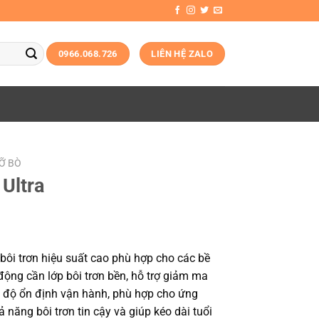
0966.068.726
LIÊN HỆ ZALO
MỠ BÒ
 Ultra
t bôi trơn hiệu suất cao phù hợp cho các bề
động cần lớp bôi trơn bền, hỗ trợ giảm ma
g độ ổn định vận hành, phù hợp cho ứng
năng bôi trơn tin cậy và giúp kéo dài tuổi