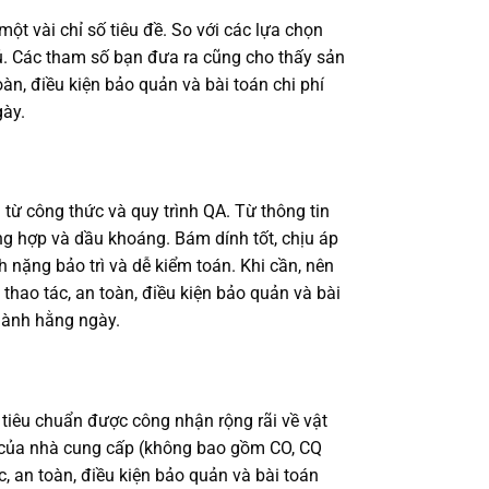
một vài chỉ số tiêu đề. So với các lựa chọn
đủ. Các tham số bạn đưa ra cũng cho thấy sản
àn, điều kiện bảo quản và bài toán chi phí
gày.
n từ công thức và quy trình QA. Từ thông tin
ổng hợp và dầu khoáng. Bám dính tốt, chịu áp
h nặng bảo trì và dễ kiểm toán. Khi cần, nên
hao tác, an toàn, điều kiện bảo quản và bài
hành hằng ngày.
 tiêu chuẩn được công nhận rộng rãi về vật
bố của nhà cung cấp (không bao gồm CO, CQ
c, an toàn, điều kiện bảo quản và bài toán