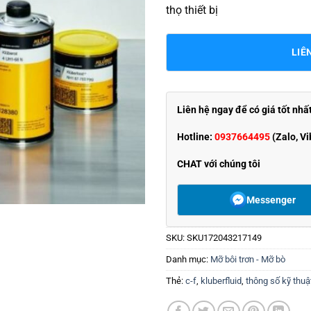
thọ thiết bị
LIÊ
Liên hệ ngay để có giá tốt nhấ
Hotline:
0937664495
(Zalo, Vi
CHAT với chúng tôi
Messenger
SKU:
SKU172043217149
Danh mục:
Mỡ bôi trơn - Mỡ bò
Thẻ:
c-f
,
kluberfluid
,
thông số kỹ thuậ