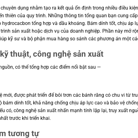
áp chuyên dụng nhằm tạo ra kết quả ổn định trong nhiều điều kiện
iến thiên của quy trình. Những thông tin tổng quan bạn cung cấ
hợp hydrocacbon tổng hợp và dầu khoáng. Bám dính tốt, chịu áp
 trình sản xuất hoặc dịch vụ của doanh nghiệp. Phần này mở rộng
, giúp kỹ sư và bộ phận mua hàng so sánh các phương án một cá
kỹ thuật, công nghệ sản xuất
 nguồn, có thể tổng hợp các điểm nổi bật sau —
ệ mới, được phát triển để bôi trơn các bánh răng có chu vi từ t
 bám dính tốt, khả năng chống chịu áp lực cao và bảo vệ chốn
ếu có, công nghệ sản xuất nhấn mạnh tính lặp lại, truy xuất ng
ất trước khi triển khai.
ẩm tương tự