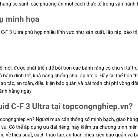
a hàng so sánh các phương án một cách thực tế trong vận hành 
dụ minh họa
F 3 Ultra phù hợp nhiều lĩnh vực như sản xuất, lắp ráp, bảo trì, 
ệ mới, được phát triển để bôi trơn các bánh răng có chu vi từ t
bám dính tốt, khả năng chống chịu áp lực c. Hãy cụ thể hóa th
hao tác, an toàn, điều kiện bảo quản và bài toán chi phí vòng đ
hành hằng ngày.
uid C-F 3 Ultra tại topcongnghiep.vn?
topcongnghiep.vn? Người mua cần thông số minh bạch, giao hàng
vụ. Có thể áp dụng ưu đãi riêng; hãy kiểm tra chương trình hiện
g về hiệu suất, cách thao tác, an toàn, điều kiện bảo quản và bà