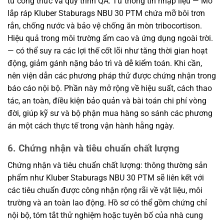
từ công thức và quy trình QA. Từ thông tin nhập liệu — Mỡ
lắp ráp Kluber Staburags NBU 30 PTM chứa mỡ bôi trơn
rắn, chống nước và bảo vệ chống ăn mòn tribocortison.
Hiệu quả trong môi trường ẩm cao và ứng dụng ngoài trời.
— có thể suy ra các lợi thế cốt lõi như tăng thời gian hoạt
động, giảm gánh nặng bảo trì và dễ kiểm toán. Khi cần,
nên viện dẫn các phương pháp thử được chứng nhận trong
báo cáo nội bộ. Phần này mở rộng về hiệu suất, cách thao
tác, an toàn, điều kiện bảo quản và bài toán chi phí vòng
đời, giúp kỹ sư và bộ phận mua hàng so sánh các phương
án một cách thực tế trong vận hành hằng ngày.
6. Chứng nhận và tiêu chuẩn chất lượng
Chứng nhận và tiêu chuẩn chất lượng: thông thường sản
phẩm như Kluber Staburags NBU 30 PTM sẽ liên kết với
các tiêu chuẩn được công nhận rộng rãi về vật liệu, môi
trường và an toàn lao động. Hồ sơ có thể gồm chứng chỉ
nội bộ, tóm tắt thử nghiệm hoặc tuyên bố của nhà cung