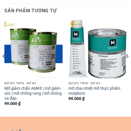
SẢN PHẨM TƯƠNG TỰ
MỠ BÔI TRƠN - MỠ BÒ
MỠ BÔI TRƠN - MỠ BÒ
Mỡ giảm chấn AMKE | mỡ giảm
mỡ chịu nhiệt mỡ thực phẩm
sóc | mỡ chống rung | mỡ chống
molykote
va đập
99.000
₫
99.000
₫