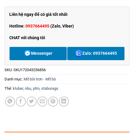
Liên hệ ngay để có giá tốt nhất
Hotline:
0937664495
(Zalo, Viber)
CHAT với chúng tôi
Messenger
Zalo: 0937664495
SKU:
SKU172043256856
Danh mục:
Mỡ bôi trơn - Mỡ bò
Thẻ:
kluber
,
nbu
,
ptm
,
staburags