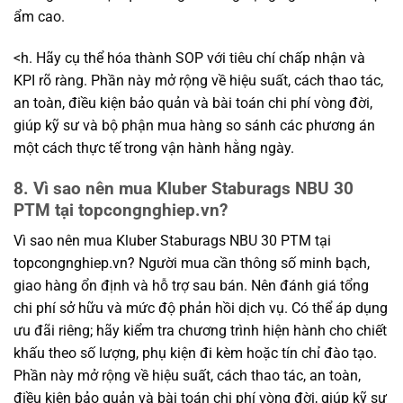
ẩm cao.
<h. Hãy cụ thể hóa thành SOP với tiêu chí chấp nhận và
KPI rõ ràng. Phần này mở rộng về hiệu suất, cách thao tác,
an toàn, điều kiện bảo quản và bài toán chi phí vòng đời,
giúp kỹ sư và bộ phận mua hàng so sánh các phương án
một cách thực tế trong vận hành hằng ngày.
8. Vì sao nên mua Kluber Staburags NBU 30
PTM tại topcongnghiep.vn?
Vì sao nên mua Kluber Staburags NBU 30 PTM tại
topcongnghiep.vn? Người mua cần thông số minh bạch,
giao hàng ổn định và hỗ trợ sau bán. Nên đánh giá tổng
chi phí sở hữu và mức độ phản hồi dịch vụ. Có thể áp dụng
ưu đãi riêng; hãy kiểm tra chương trình hiện hành cho chiết
khấu theo số lượng, phụ kiện đi kèm hoặc tín chỉ đào tạo.
Phần này mở rộng về hiệu suất, cách thao tác, an toàn,
điều kiện bảo quản và bài toán chi phí vòng đời, giúp kỹ sư