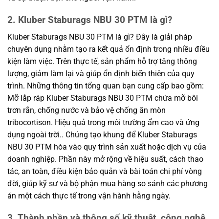
2. Kluber Staburags NBU 30 PTM là gì?
Kluber Staburags NBU 30 PTM là gì? Đây là giải pháp
chuyên dụng nhằm tạo ra kết quả ổn định trong nhiều điều
kiện làm việc. Trên thực tế, sản phẩm hỗ trợ tăng thông
lượng, giảm làm lại và giúp ổn định biến thiên của quy
trình. Những thông tin tổng quan bạn cung cấp bao gồm:
Mỡ lắp ráp Kluber Staburags NBU 30 PTM chứa mỡ bôi
trơn rắn, chống nước và bảo vệ chống ăn mòn
tribocortison. Hiệu quả trong môi trường ẩm cao và ứng
dụng ngoài trời.. Chúng tạo khung để Kluber Staburags
NBU 30 PTM hòa vào quy trình sản xuất hoặc dịch vụ của
doanh nghiệp. Phần này mở rộng về hiệu suất, cách thao
tác, an toàn, điều kiện bảo quản và bài toán chi phí vòng
đời, giúp kỹ sư và bộ phận mua hàng so sánh các phương
án một cách thực tế trong vận hành hằng ngày.
3. Thành phần và thông số kỹ thuật, công nghệ