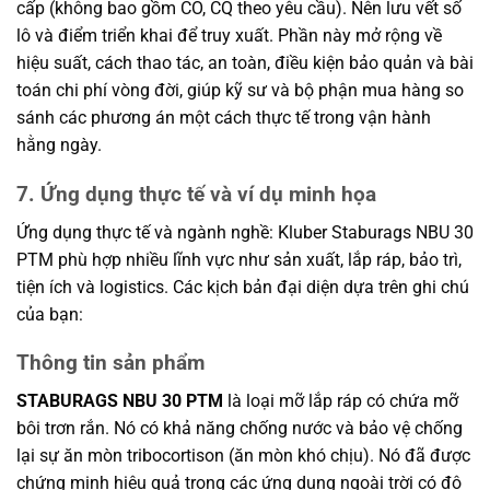
cấp (không bao gồm CO, CQ theo yêu cầu). Nên lưu vết số
lô và điểm triển khai để truy xuất. Phần này mở rộng về
hiệu suất, cách thao tác, an toàn, điều kiện bảo quản và bài
toán chi phí vòng đời, giúp kỹ sư và bộ phận mua hàng so
sánh các phương án một cách thực tế trong vận hành
hằng ngày.
7. Ứng dụng thực tế và ví dụ minh họa
Ứng dụng thực tế và ngành nghề: Kluber Staburags NBU 30
PTM phù hợp nhiều lĩnh vực như sản xuất, lắp ráp, bảo trì,
tiện ích và logistics. Các kịch bản đại diện dựa trên ghi chú
của bạn:
Thông tin sản phẩm
STABURAGS NBU 30 PTM
là loại mỡ lắp ráp có chứa mỡ
bôi trơn rắn. Nó có khả năng chống nước và bảo vệ chống
lại sự ăn mòn tribocortison (ăn mòn khó chịu). Nó đã được
chứng minh hiệu quả trong các ứng dụng ngoài trời có độ