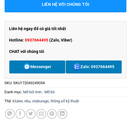
LIÊN HỆ VỚI CHÚNG TÔI
Liên hệ ngay để có giá tốt nhất
Hotline:
0937664495
(Zalo, Viber)
CHAT với chúng tôi
Messenger
Zalo: 0937664495
SKU:
SKU172043249054
Danh mục:
Mỡ bôi trơn - Mỡ bò
Thẻ:
kluber
,
nbu
,
staburags
,
thông số kỹ thuật