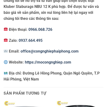
chúng tôi sẽ hỗ trợ và tư vấn giúp bạn chọn được loại
Kluber Staburags NBU 12 K phù hợp. Để được tư vấn và
báo giá về sản phẩm, xin vui lòng liên hệ lại ngay với
chúng tôi theo các thông tin sau:
Điện thoại:
0966.068.726
Zalo:
0937.664.495
Email:
office@congnghiephaiphong.com
Website:
https://mocongnghiep.com
Địa chỉ:
Đường Lê Hồng Phong, Quận Ngô Quyền, T.P
Hải Phòng, Việt Nam
SẢN PHẨM TƯƠNG TỰ