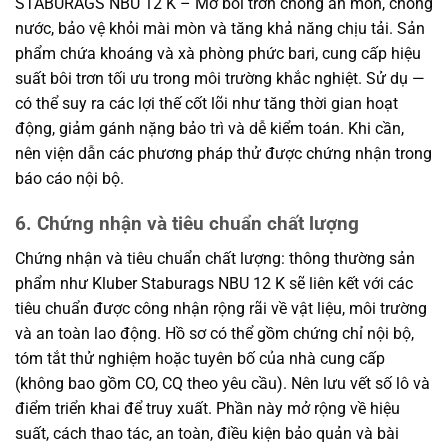
STABURAGS NBU 12 K – Mỡ bôi trơn chống ăn mòn, chống
nước, bảo vệ khỏi mài mòn và tăng khả năng chịu tải. Sản
phẩm chứa khoáng và xà phòng phức bari, cung cấp hiệu
suất bôi trơn tối ưu trong môi trường khắc nghiệt. Sử dụ —
có thể suy ra các lợi thế cốt lõi như tăng thời gian hoạt
động, giảm gánh nặng bảo trì và dễ kiểm toán. Khi cần,
nên viện dẫn các phương pháp thử được chứng nhận trong
báo cáo nội bộ.
6. Chứng nhận và tiêu chuẩn chất lượng
Chứng nhận và tiêu chuẩn chất lượng: thông thường sản
phẩm như Kluber Staburags NBU 12 K sẽ liên kết với các
tiêu chuẩn được công nhận rộng rãi về vật liệu, môi trường
và an toàn lao động. Hồ sơ có thể gồm chứng chỉ nội bộ,
tóm tắt thử nghiệm hoặc tuyên bố của nhà cung cấp
(không bao gồm CO, CQ theo yêu cầu). Nên lưu vết số lô và
điểm triển khai để truy xuất. Phần này mở rộng về hiệu
suất, cách thao tác, an toàn, điều kiện bảo quản và bài