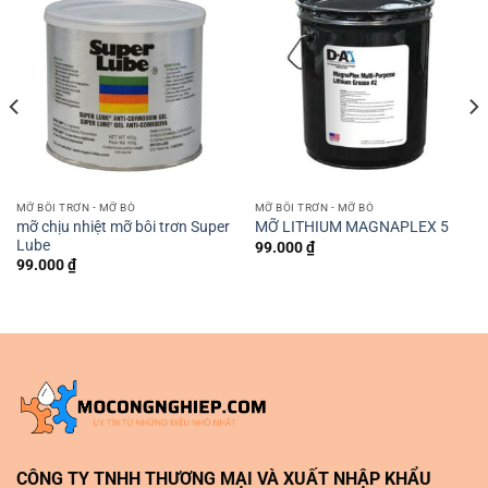
MỠ BÔI TRƠN - MỠ BÒ
MỠ BÔI TRƠN - MỠ BÒ
mỡ chịu nhiệt mỡ bôi trơn Super
MỠ LITHIUM MAGNAPLEX 5
Lube
99.000
₫
99.000
₫
CÔNG TY TNHH THƯƠNG MẠI VÀ XUẤT NHẬP KHẨU