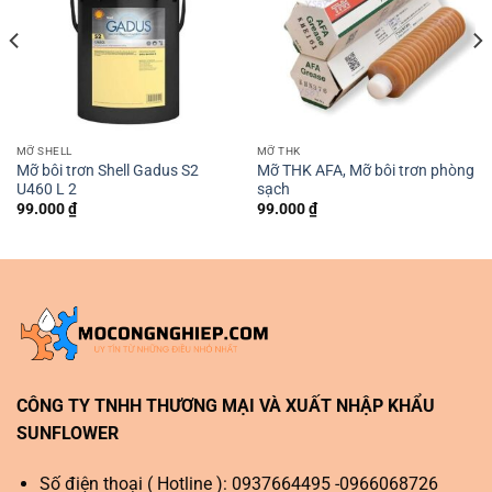
MỠ SHELL
MỠ THK
Mỡ bôi trơn Shell Gadus S2
Mỡ THK AFA, Mỡ bôi trơn phòng
U460 L 2
sạch
99.000
₫
99.000
₫
CÔNG TY TNHH THƯƠNG MẠI VÀ XUẤT NHẬP KHẨU
SUNFLOWER
Số điện thoại ( Hotline ): 0937664495 -0966068726