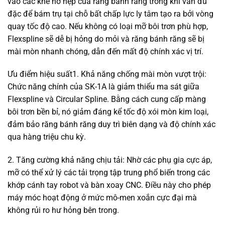
vào các khe hở hẹp của răng bánh răng trong khi vẫn đủ
đặc để bám trụ tại chỗ bất chấp lực ly tâm tạo ra bởi vòng
quay tốc độ cao. Nếu không có loại mỡ bôi trơn phù hợp,
Flexspline sẽ dễ bị hỏng do mỏi và răng bánh răng sẽ bị
mài mòn nhanh chóng, dẫn đến mất độ chính xác vị trí.
Ưu điểm hiệu suất1. Khả năng chống mài mòn vượt trội:
Chức năng chính của SK-1A là giảm thiểu ma sát giữa
Flexspline và Circular Spline. Bằng cách cung cấp màng
bôi trơn bền bỉ, nó giảm đáng kể tốc độ xói mòn kim loại,
đảm bảo răng bánh răng duy trì biên dạng và độ chính xác
qua hàng triệu chu kỳ.
2. Tăng cường khả năng chịu tải: Nhờ các phụ gia cực áp,
mỡ có thể xử lý các tải trọng tập trung phổ biến trong các
khớp cánh tay robot và bàn xoay CNC. Điều này cho phép
máy móc hoạt động ở mức mô-men xoắn cực đại mà
không rủi ro hư hỏng bên trong.