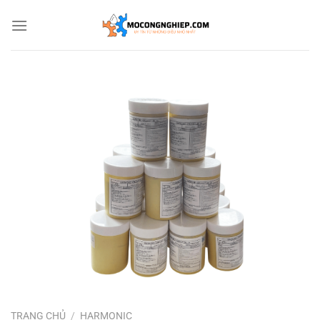
Bỏ
qua
nội
dung
TRANG CHỦ
/
HARMONIC