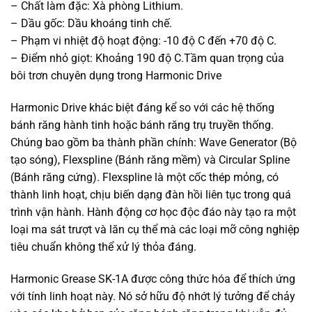
– Chất làm đặc: Xà phòng Lithium.
– Dầu gốc: Dầu khoáng tinh chế.
– Phạm vi nhiệt độ hoạt động: -10 độ C đến +70 độ C.
– Điểm nhỏ giọt: Khoảng 190 độ C.Tầm quan trọng của
bôi trơn chuyên dụng trong Harmonic Drive
Harmonic Drive khác biệt đáng kể so với các hệ thống
bánh răng hành tinh hoặc bánh răng trụ truyền thống.
Chúng bao gồm ba thành phần chính: Wave Generator (Bộ
tạo sóng), Flexspline (Bánh răng mềm) và Circular Spline
(Bánh răng cứng). Flexspline là một cốc thép mỏng, có
thành linh hoạt, chịu biến dạng đàn hồi liên tục trong quá
trình vận hành. Hành động cơ học độc đáo này tạo ra một
loại ma sát trượt và lăn cụ thể mà các loại mỡ công nghiệp
tiêu chuẩn không thể xử lý thỏa đáng.
Harmonic Grease SK-1A được công thức hóa để thích ứng
với tính linh hoạt này. Nó sở hữu độ nhớt lý tưởng để chảy