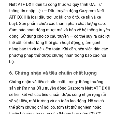
Neft ATF DX II đến từ công thức và quy trình QA. Từ
thông tin nhập liệu — Dầu truyền động Gazprom Neft
ATF DX II là loại dầu trợ lực lái cho ô tô, xe tải và xe
buýt. Sản phẩm chứa các thành phần chất lượng cao,
đảm bảo hoạt động mượt mà và bảo vệ hệ thống truyền
động. Sử dụng cho cơ cấu truyền — có thể suy ra các lợi
thế cốt lõi như tăng thời gian hoạt động, giảm gánh
nặng bảo trì và dễ kiểm toán. Khi cần, nên viện dẫn các
phương pháp thử được chứng nhận trong báo cáo nội
bộ.
6. Chứng nhận và tiêu chuẩn chất lượng
Chứng nhận và tiêu chuẩn chất lượng: thông thường
sản phẩm như Dầu truyền động Gazprom Neft ATF DX II
sẽ liên kết với các tiêu chuẩn được công nhận rộng rãi
về vật liệu, môi trường và an toàn lao động. Hồ sơ có
thể gồm chứng chỉ nội bộ, tóm tắt thử nghiệm hoặc
tuyên bố của nhà cung cấp (không bao gồm CO, CQ