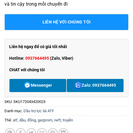
và tin cậy trong mỗi chuyến đi
LIÊN HỆ VỚI CHÚNG TÔI
Liên hệ ngay để có giá tốt nhất
Hotline:
0937664495
(Zalo, Viber)
CHAT với chúng tôi
Messenger
Zalo: 0937664495
SKU:
SKU172043420023
Danh mục:
Dầu trợ lực lái ATF
Thẻ:
atf
,
dầu
,
đồng
,
gazprom
,
neft
,
truyền