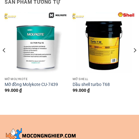
SẢN PHẨM TƯƠNG TỰ
MỠ MOLYKOTE
MỠ SHELL
Mỡ đồng Molykote CU-7439
Dầu shell turbo T68
99.000
₫
99.000
₫