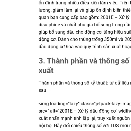
ổn định trong nhiều điều kiện làm việc. Trên
lượng, giảm làm lại và giúp ổn định biến thi
quan bạn cung cấp bao gồm: 2001E – Xử l
disulphide và chất phụ gia bổ sung trong dầ
giúp bổ sung dầu cho động cơ, tăng hiệu suấ
động cơ. Dành cho thùng trống 350ml và 20
dầu động cơ hòa vào quy trình sản xuất hoặ
3. Thành phần và thông số 
xuất
Thành phần và thông số kỹ thuật: từ dữ liệu
sau —
<img loading="lazy" class="jetpack-lazy-imag
src=" alt="2001E – Xử lý dầu động cơ" width
xuất nhấn mạnh tính lặp lại, truy xuất nguồn
nội bộ. Hãy đối chiếu thông số với TDS mới n