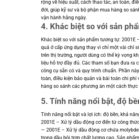
rộng về hiệu suất, cách thao tác, an toàn, đi
đời, giúp kỹ sư và bộ phận mua hàng so sán
vận hành hằng ngày.
4. Khác biệt so với sản ph
Khác biệt so với sản phẩm tương tự: 2001E –
quả ở cấp ứng dụng thay vì chỉ một vài chỉ s
trên thị trường, người dùng có thể kỳ vọng k
liệu hỗ trợ đầy đủ. Các tham số bạn đưa ra 
công cụ sẵn có và quy trình chuẩn. Phần này
toàn, điều kiện bảo quản và bài toán chi phí
hàng so sánh các phương án một cách thực 
5. Tính năng nổi bật, độ bền
Tính năng nổi bật và lợi ích: độ bền, khả nă
2001E – Xử lý dầu động cơ đến từ công thức 
— 2001E – Xử lý dầu động cơ chứa molybden
trong dầu bôi trơn chất lượng cao. Sản phẩ