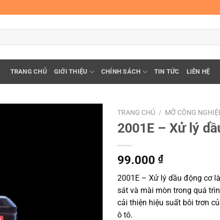
TRANG CHỦ
GIỚI THIỆU
CHÍNH SÁCH
TIN TỨC
LIÊN HỆ
TRANG CHỦ
/
MỠ CÔNG NGHIỆ
2001E – Xử lý dầ
99.000
₫
2001E – Xử lý dầu động cơ là
sát và mài mòn trong quá trì
cải thiện hiệu suất bôi trơn 
ô tô.