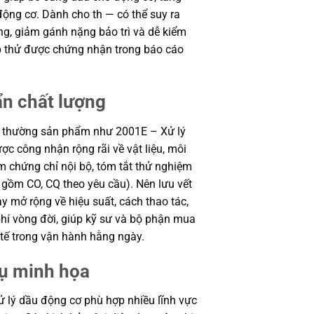
động cơ. Dành cho th — có thể suy ra
ộng, giảm gánh nặng bảo trì và dễ kiểm
p thử được chứng nhận trong báo cáo
ẩn chất lượng
g thường sản phẩm như 2001E – Xử lý
ợc công nhận rộng rãi về vật liệu, môi
m chứng chỉ nội bộ, tóm tắt thử nghiệm
gồm CO, CQ theo yêu cầu). Nên lưu vết
ày mở rộng về hiệu suất, cách thao tác,
phí vòng đời, giúp kỹ sư và bộ phận mua
tế trong vận hành hằng ngày.
dụ minh họa
 lý dầu động cơ phù hợp nhiều lĩnh vực