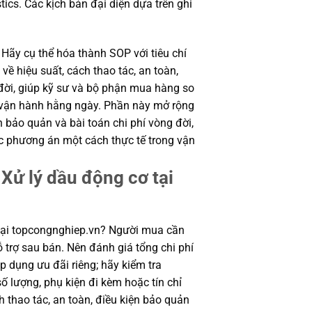
istics. Các kịch bản đại diện dựa trên ghi
 Hãy cụ thể hóa thành SOP với tiêu chí
ề hiệu suất, cách thao tác, an toàn,
 đời, giúp kỹ sư và bộ phận mua hàng so
 vận hành hằng ngày. Phần này mở rộng
ện bảo quản và bài toán chi phí vòng đời,
c phương án một cách thực tế trong vận
Xử lý dầu động cơ tại
tại topcongnghiep.vn? Người mua cần
 trợ sau bán. Nên đánh giá tổng chi phí
p dụng ưu đãi riêng; hãy kiểm tra
ố lượng, phụ kiện đi kèm hoặc tín chỉ
 thao tác, an toàn, điều kiện bảo quản