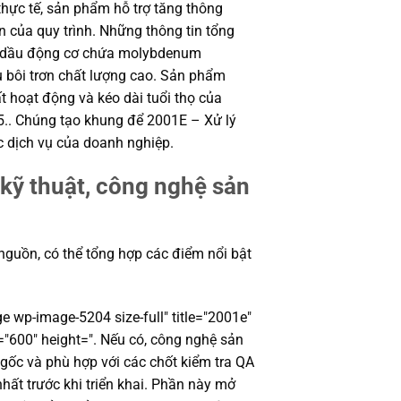
 thực tế, sản phẩm hỗ trợ tăng thông
ên của quy trình. Những thông tin tổng
ý dầu động cơ chứa molybdenum
u bôi trơn chất lượng cao. Sản phẩm
t hoạt động và kéo dài tuổi thọ của
5.. Chúng tạo khung để 2001E – Xử lý
c dịch vụ của doanh nghiệp.
kỹ thuật, công nghệ sản
 nguồn, có thể tổng hợp các điểm nổi bật
e wp-image-5204 size-full" title="2001e"
="600" height=". Nếu có, công nghệ sản
 gốc và phù hợp với các chốt kiểm tra QA
hất trước khi triển khai. Phần này mở