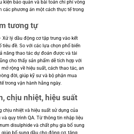
ều kiện bảo quản và bài toán chi phí vòng
h các phương án một cách thực tế trong
ẩm tương tự
 Xử lý dầu động cơ tập trung vào kết
ố tiêu đề. So với các lựa chọn phổ biến
hả năng thao tác dự đoán được và tài
cũng cho thấy sản phẩm dễ tích hợp với
 mở rộng về hiệu suất, cách thao tác, an
 vòng đời, giúp kỹ sư và bộ phận mua
tế trong vận hành hằng ngày.
, chịu nhiệt, hiệu suất
ng chịu nhiệt và hiệu suất sử dụng của
và quy trình QA. Từ thông tin nhập liệu
um disulphide và chất phụ gia bổ sung
m giúp bổ sung dầu cho động cơ, tăng