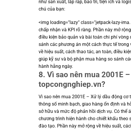
như sản xuất, lắp ráp, bảo trì, tiện ích và log
chú của bạn:
<img loading="lazy" class="jetpack-lazy-ima.
chấp nhận và KPI rõ ràng. Phần này mở rộng v
điều kiện bảo quản và bài toán chi phí vòng
sánh các phương án một cách thực tế trong
về hiệu suất, cách thao tác, an toàn, điều ki
giúp kỹ sư và bộ phận mua hàng so sánh cá
hành hằng ngày.
8. Vì sao nên mua 2001E – 
topcongnghiep.vn?
Vì sao nên mua 2001E – Xử lý dầu động cơ 
thông số minh bạch, giao hàng ổn định và hỗ
sở hữu và mức độ phản hồi dịch vụ. Có thể á
chương trình hiện hành cho chiết khấu theo s
đào tạo. Phần này mở rộng về hiệu suất, cách