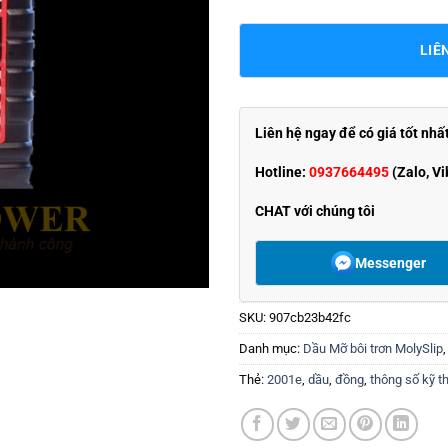
LIÊ
Liên hệ ngay để có giá tốt nhấ
Hotline:
0937664495
(Zalo, Vi
CHAT với chúng tôi
Messenger
SKU:
907cb23b42fc
Danh mục:
Dầu Mỡ bôi trơn MolySlip
Thẻ:
2001e
,
dầu
,
đồng
,
thông số kỹ t