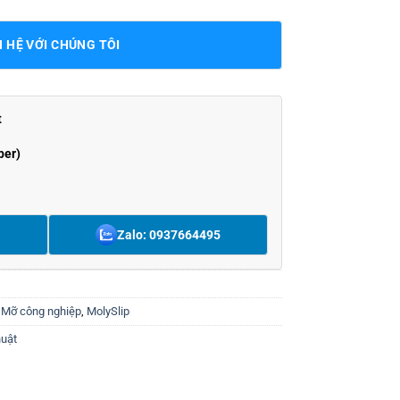
N HỆ VỚI CHÚNG TÔI
t
ber)
Zalo: 0937664495
,
Mỡ công nghiệp
,
MolySlip
huật