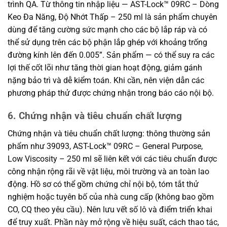
trình QA. Từ thông tin nhập liệu — AST-Lock™ 09RC – Dòng
Keo Đa Năng, Độ Nhớt Thấp – 250 ml là sản phẩm chuyên
dùng để tăng cường sức mạnh cho các bộ lắp ráp và có
thể sử dụng trên các bộ phận lắp ghép với khoảng trống
đường kính lên đến 0.005”. Sản phẩm — có thể suy ra các
lợi thế cốt lõi như tăng thời gian hoạt động, giảm gánh
nặng bảo trì và dễ kiểm toán. Khi cần, nên viện dẫn các
phương pháp thử được chứng nhận trong báo cáo nội bộ.
6. Chứng nhận và tiêu chuẩn chất lượng
Chứng nhận và tiêu chuẩn chất lượng: thông thường sản
phẩm như 39093, AST-Lock™ 09RC – General Purpose,
Low Viscosity – 250 ml sẽ liên kết với các tiêu chuẩn được
công nhận rộng rãi về vật liệu, môi trường và an toàn lao
động. Hồ sơ có thể gồm chứng chỉ nội bộ, tóm tắt thử
nghiệm hoặc tuyên bố của nhà cung cấp (không bao gồm
CO, CQ theo yêu cầu). Nên lưu vết số lô và điểm triển khai
để truy xuất. Phần này mở rộng về hiệu suất, cách thao tác,