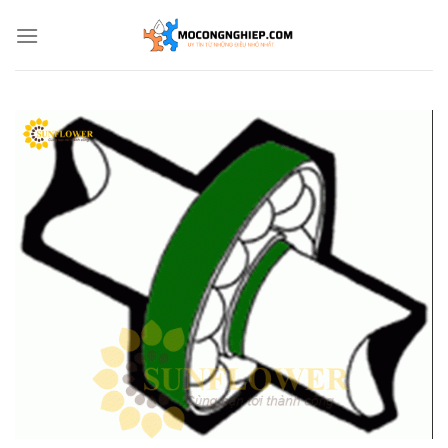
Bỏ
qua
nội
dung