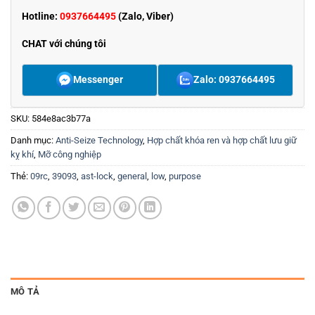
Hotline:
0937664495
(Zalo, Viber)
CHAT với chúng tôi
Messenger
Zalo: 0937664495
SKU:
584e8ac3b77a
Danh mục:
Anti-Seize Technology
,
Hợp chất khóa ren và hợp chất lưu giữ
kỵ khí
,
Mỡ công nghiệp
Thẻ:
09rc
,
39093
,
ast-lock
,
general
,
low
,
purpose
MÔ TẢ