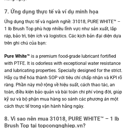
7. Ứng dụng thực tế và ví dụ minh họa
Ứng dụng thực tế và ngành nghề: 31018, PURE WHITE™ –
1 lb Brush Top phù hợp nhiều lĩnh vực như sản xuất, lắp
ráp, bảo trì, tiện ích và logistics. Các kịch bản đại diện dựa
trên ghi chú của bạn:
Pure White™
is a premium food-grade lubricant fortified
with PTFE. It is odorless with exceptional water resistance
and lubricating properties. Specially designed for the strict.
Hãy cụ thể hóa thành SOP với tiêu chí chấp nhận và KPI rõ
ràng. Phần này mở rộng về hiệu suất, cách thao tác, an
toàn, điều kiện bảo quản và bài toán chi phí vòng đời, giúp
kỹ sư và bộ phận mua hàng so sánh các phương án một
cách thực tế trong vận hành hằng ngày.
8. Vì sao nên mua 31018, PURE WHITE™ – 1 lb
Brush Top tại topcongnghiep.vn?