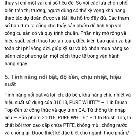
thay vì chỉ một vài chỉ số tiêu đề. So với các lựa chọn phổ
biến trên thị trường, người dùng có thể kỳ vọng khả năng
thao tác dự đoán được và tài liệu hỗ trợ đầy đủ. Các tham
số bạn đưa ra cũng cho thấy sản phẩm dễ tích hợp với
công cụ sẵn có và quy trình chuẩn. Phần này mở rộng về
hiệu suất, cách thao tác, an toàn, điều kiện bảo quản và bài
toán chi phí vòng đời, giúp kỹ sư và bộ phận mua hàng so
sánh các phương án một cách thực tế trong vận hành
hằng ngày.
5. Tính năng nổi bật, độ bền, chịu nhiệt, hiệu
suất
Tính năng nổi bật và lợi ích: độ bền, khả năng chịu nhiệt và
hiệu suất sử dụng của 31018, PURE WHITE™ – 1 lb Brush
Top đến từ công thức và quy trình QA. Từ thông tin nhập
liệu — Sản phẩm 31018, PURE WHITE™ – 1 lb Brush Top, là
chất bôi trơn cao cấp chứa PTFE, không mùi, chống nước
và chống gỉ. Được thiết kế đặc biệt cho ngành thực phẩm/