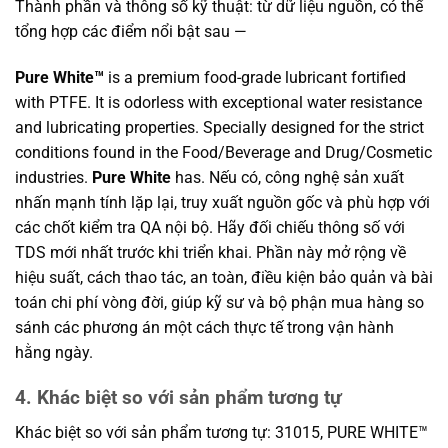
Thành phần và thông số kỹ thuật: từ dữ liệu nguồn, có thể
tổng hợp các điểm nổi bật sau —
Pure White™
is a premium food-grade lubricant fortified
with PTFE. It is odorless with exceptional water resistance
and lubricating properties. Specially designed for the strict
conditions found in the Food/Beverage and Drug/Cosmetic
industries.
Pure White
has. Nếu có, công nghệ sản xuất
nhấn mạnh tính lặp lại, truy xuất nguồn gốc và phù hợp với
các chốt kiểm tra QA nội bộ. Hãy đối chiếu thông số với
TDS mới nhất trước khi triển khai. Phần này mở rộng về
hiệu suất, cách thao tác, an toàn, điều kiện bảo quản và bài
toán chi phí vòng đời, giúp kỹ sư và bộ phận mua hàng so
sánh các phương án một cách thực tế trong vận hành
hằng ngày.
4. Khác biệt so với sản phẩm tương tự
Khác biệt so với sản phẩm tương tự: 31015, PURE WHITE™