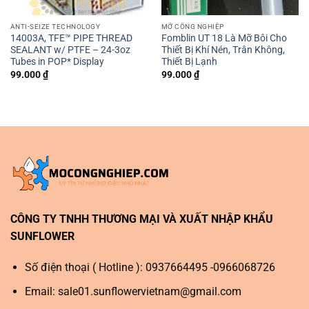
ANTI-SEIZE TECHNOLOGY
MỠ CÔNG NGHIỆP
14003A, TFE™ PIPE THREAD
Fomblin UT 18 Là Mỡ Bôi Cho
SEALANT w/ PTFE – 24-3oz
Thiết Bị Khí Nén, Trân Không,
Tubes in POP* Display
Thiết Bị Lạnh
99.000
₫
99.000
₫
CÔNG TY TNHH THƯƠNG MẠI VÀ XUẤT NHẬP KHẨU
SUNFLOWER
Số điện thoại ( Hotline ): 0937664495 -0966068726
Email:
sale01.sunflowervietnam@gmail.com