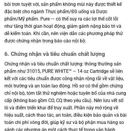
bôi trơn tuyệt vời, sản phẩm không mùi này được thiết kế
đặc biệt cho ngành Thực phẩm/Đồ uống và Dược
phẩm/Mỹ phẩm. Pure — có thể suy ra các lợi thế cốt lõi
như tăng thời gian hoạt động, giảm gánh nặng bảo trì và
dễ kiểm toán. Khi cần, nên viện dẫn các phương pháp thử
được chứng nhận trong báo cáo nội bộ.
6. Chứng nhận và tiêu chuẩn chất lượng
Chứng nhận và tiêu chuẩn chất lượng: thông thường sản
phẩm như 31015, PURE WHITE™ – 14 oz Cartridge sẽ liên
kết với các tiêu chuẩn được công nhận rộng rãi về vật liệu,
môi trường và an toàn lao động. Hồ sơ có thể gồm chứng
chỉ nội bộ, tóm tắt thử nghiệm hoặc tuyên bố của nhà cung
cấp (không bao gồm CO, CQ theo yêu cầu). Nên lưu vết số
lô và điểm triển khai để truy xuất. Phần này mở rộng về
hiệu suất, cách thao tác, an toàn, điều kiện bảo quản và bài
toán chi phí vòng đời, giúp kỹ sư và bộ phận mua hàng so
sánh các phương án một cách thực tế trong vận hành