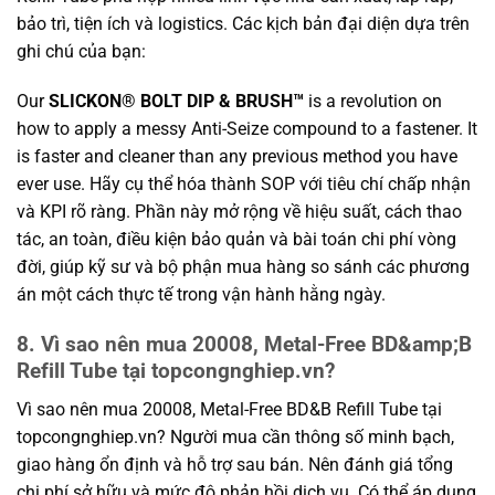
bảo trì, tiện ích và logistics. Các kịch bản đại diện dựa trên
ghi chú của bạn:
Our
SLICKON® BOLT DIP & BRUSH™
is a revolution on
how to apply a messy Anti-Seize compound to a fastener. It
is faster and cleaner than any previous method you have
ever use. Hãy cụ thể hóa thành SOP với tiêu chí chấp nhận
và KPI rõ ràng. Phần này mở rộng về hiệu suất, cách thao
tác, an toàn, điều kiện bảo quản và bài toán chi phí vòng
đời, giúp kỹ sư và bộ phận mua hàng so sánh các phương
án một cách thực tế trong vận hành hằng ngày.
8. Vì sao nên mua 20008, Metal-Free BD&amp;B
Refill Tube tại topcongnghiep.vn?
Vì sao nên mua 20008, Metal-Free BD&B Refill Tube tại
topcongnghiep.vn? Người mua cần thông số minh bạch,
giao hàng ổn định và hỗ trợ sau bán. Nên đánh giá tổng
chi phí sở hữu và mức độ phản hồi dịch vụ. Có thể áp dụng