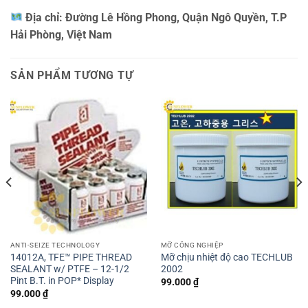
Địa chỉ:
Đường Lê Hồng Phong, Quận Ngô Quyền, T.P
Hải Phòng, Việt Nam
SẢN PHẨM TƯƠNG TỰ
ANTI-SEIZE TECHNOLOGY
MỠ CÔNG NGHIỆP
14012A, TFE™ PIPE THREAD
Mỡ chịu nhiệt độ cao TECHLUB
SEALANT w/ PTFE – 12-1/2
2002
Pint B.T. in POP* Display
99.000
₫
99.000
₫