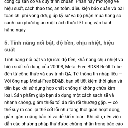
công cụ sẵn có và quy trình chuẩn. Phần này mở rộng về
hiệu suất, cách thao tác, an toàn, điều kiện bảo quản và bài
toán chi phí vòng đời, giúp kỹ sư và bộ phận mua hàng so
sánh các phương án một cách thực tế trong vận hành
hằng ngày.
5. Tính năng nổi bật, độ bền, chịu nhiệt, hiệu
suất
Tính năng nổi bật và lợi ích: độ bền, khả năng chịu nhiệt và
hiệu suất sử dụng của 20008, Metal-Free BD&B Refill Tube
đến từ công thức và quy trình QA. Từ thông tin nhập liệu —
Với ống nạp Metal-Free BD&B, bạn sẽ tiết kiệm thời gian và
tiền bạc khi sử dụng hợp chất chống rỉ không chứa kim
loại. Sản phẩm giúp bạn áp dụng một cách sạch sẽ và
nhanh chóng, giảm thiểu tối đa rắn rối thường gặp. — có
thể suy ra các lợi thế cốt lõi như tăng thời gian hoạt động,
giảm gánh nặng bảo trì và dễ kiểm toán. Khi cần, nên viện
dẫn các phương pháp thử được chứng nhận trong báo cáo