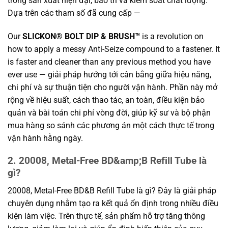
trong sản xuất hiện đại, bảo trì và kiểm soát chất lượng.
Dựa trên các tham số đã cung cấp —
Our
SLICKON® BOLT DIP & BRUSH™
is a revolution on
how to apply a messy Anti-Seize compound to a fastener. It
is faster and cleaner than any previous method you have
ever use — giải pháp hướng tới cân bằng giữa hiệu năng,
chi phí và sự thuận tiện cho người vận hành. Phần này mở
rộng về hiệu suất, cách thao tác, an toàn, điều kiện bảo
quản và bài toán chi phí vòng đời, giúp kỹ sư và bộ phận
mua hàng so sánh các phương án một cách thực tế trong
vận hành hằng ngày.
2. 20008, Metal-Free BD&amp;B Refill Tube là
gì?
20008, Metal-Free BD&B Refill Tube là gì? Đây là giải pháp
chuyên dụng nhằm tạo ra kết quả ổn định trong nhiều điều
kiện làm việc. Trên thực tế, sản phẩm hỗ trợ tăng thông