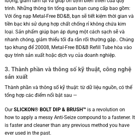
lượng, giảm làm lại và giúp ổn định biến thiên của quy
trình. Những thông tin tổng quan bạn cung cấp bao gồm:
Với ống nạp Metal-Free BD&B, bạn sẽ tiết kiệm thời gian và
tiền bạc khi sử dụng hợp chất chống rỉ không chứa kim
loại. Sản phẩm giúp bạn áp dụng một cách sạch sẽ và
nhanh chóng, giảm thiểu tối đa rắn rối thường gặp.. Chúng
tạo khung để 20008, Metal-Free BD&B Refill Tube hòa vào
quy trình sản xuất hoặc dịch vụ của doanh nghiệp.
3. Thành phần và thông số kỹ thuật, công nghệ
sản xuất
Thành phần và thông số kỹ thuật: từ dữ liệu nguồn, có thể
tổng hợp các điểm nổi bật sau —
Our
SLICKON® BOLT DIP & BRUSH™
is a revolution on
how to apply a messy Anti-Seize compound to a fastener. It
is faster and cleaner than any previous method you have
ever used in the past.