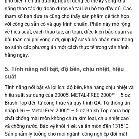
phổ biến trên thị trường, người dùng có thể kỳ vọng khả
năng thao tác dự đoán được và tài liệu hỗ trợ đầy đủ. Các
tham số bạn đưa ra cũng cho thấy sản phẩm dễ tích hợp
với công cụ sẵn có và quy trình chuẩn. Phần này mở rộng
về hiệu suất, cách thao tác, an toàn, điều kiện bảo quản và
bài toán chi phí vòng đời, giúp kỹ sư và bộ phận mua hàng
so sánh các phương án một cách thực tế trong vận hành
hằng ngày.
5. Tính năng nổi bật, độ bền, chịu nhiệt, hiệu
suất
Tính năng nổi bật và lợi ích: độ bền, khả năng chịu nhiệt và
hiệu suất sử dụng của 20005, METAL-FREE 2000™ – 5 oz
Brush Top đến từ công thức và quy trình QA. Từ thông tin
nhập liệu — Metal-Free 2000™ – 5 oz Brush Top chứa hợp
chất chống mài mòn không chứa kim loại, chịu nhiệt cao
và chống nước. Bảo vệ khỏi rỉ sét và ăn mòn đến 1315°C.
Sản phẩm lý tưởng cho mọi ngành công nghiệp đối mặt