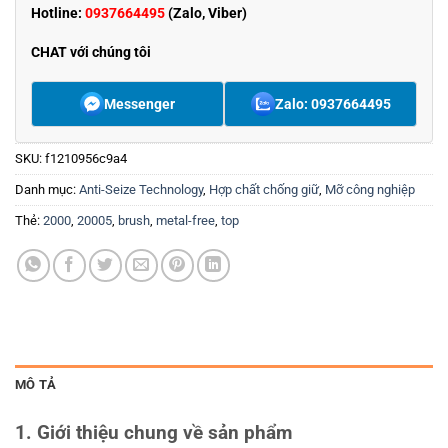
Hotline:
0937664495
(Zalo, Viber)
CHAT với chúng tôi
Messenger
Zalo: 0937664495
SKU:
f1210956c9a4
Danh mục:
Anti-Seize Technology
,
Hợp chất chống giữ
,
Mỡ công nghiệp
Thẻ:
2000
,
20005
,
brush
,
metal-free
,
top
MÔ TẢ
1. Giới thiệu chung về sản phẩm