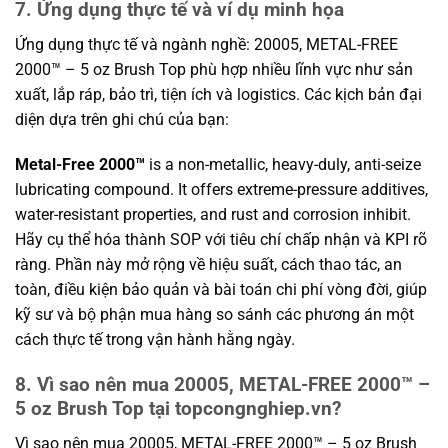
7. Ứng dụng thực tế và ví dụ minh họa
Ứng dụng thực tế và ngành nghề: 20005, METAL-FREE
2000™ – 5 oz Brush Top phù hợp nhiều lĩnh vực như sản
xuất, lắp ráp, bảo trì, tiện ích và logistics. Các kịch bản đại
diện dựa trên ghi chú của bạn:
Metal-Free 2000™
is a non-metallic, heavy-duly, anti-seize
lubricating compound. It offers extreme-pressure additives,
water-resistant properties, and rust and corrosion inhibit.
Hãy cụ thể hóa thành SOP với tiêu chí chấp nhận và KPI rõ
ràng. Phần này mở rộng về hiệu suất, cách thao tác, an
toàn, điều kiện bảo quản và bài toán chi phí vòng đời, giúp
kỹ sư và bộ phận mua hàng so sánh các phương án một
cách thực tế trong vận hành hằng ngày.
8. Vì sao nên mua 20005, METAL-FREE 2000™ –
5 oz Brush Top tại topcongnghiep.vn?
Vì sao nên mua 20005, METAL-FREE 2000™ – 5 oz Brush