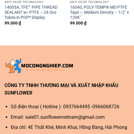
ANTI-SEIZE TECHNOLOGY
ANTI-SEIZE TECHNOLOGY
14003A, TFE™ PIPE THREAD
16040, POLY-TEMP® MD PTFE
SEALANT w/ PTFE – 24-3oz
Tape — Medium Density – 1/2″ x
Tubes in POP* Display
1296″
99.000
₫
99.000
₫
CÔNG TY TNHH THƯƠNG MẠI VÀ XUẤT NHẬP KHẨU
SUNFLOWER
Số điện thoại ( Hotline ): 0937664495 -0966068726
Email:
sale01.sunflowervietnam@gmail.com
Địa chỉ: 4E Thất Khê, Minh Khai, Hồng Bàng, Hải Phòng