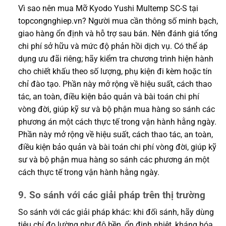
Vì sao nên mua Mỡ Kyodo Yushi Multemp SC-S tại
topcongnghiep.vn? Người mua cần thông số minh bạch,
giao hàng ổn định và hỗ trợ sau bán. Nên đánh giá tổng
chi phí sở hữu và mức độ phản hồi dịch vụ. Có thể áp
dụng ưu đãi riêng; hãy kiểm tra chương trình hiện hành
cho chiết khấu theo số lượng, phụ kiện đi kèm hoặc tín
chỉ đào tạo. Phần này mở rộng về hiệu suất, cách thao
tác, an toàn, điều kiện bảo quản và bài toán chi phí
vòng đời, giúp kỹ sư và bộ phận mua hàng so sánh các
phương án một cách thực tế trong vận hành hằng ngày.
Phần này mở rộng về hiệu suất, cách thao tác, an toàn,
điều kiện bảo quản và bài toán chi phí vòng đời, giúp kỹ
sư và bộ phận mua hàng so sánh các phương án một
cách thực tế trong vận hành hằng ngày.
9. So sánh với các giải pháp trên thị trường
So sánh với các giải pháp khác: khi đối sánh, hãy dùng
tiêu chí đo lường như độ bền, ổn định nhiệt, kháng hóa