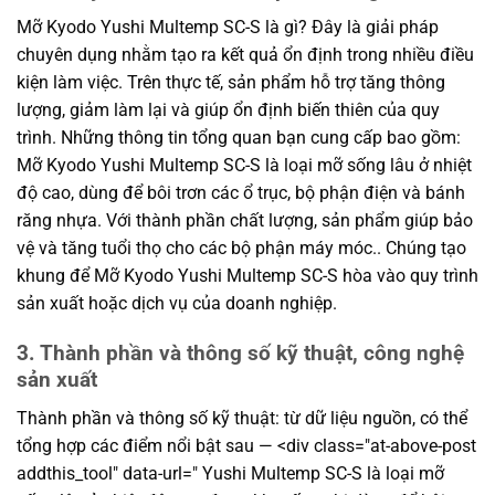
Mỡ Kyodo Yushi Multemp SC-S là gì? Đây là giải pháp
chuyên dụng nhằm tạo ra kết quả ổn định trong nhiều điều
kiện làm việc. Trên thực tế, sản phẩm hỗ trợ tăng thông
lượng, giảm làm lại và giúp ổn định biến thiên của quy
trình. Những thông tin tổng quan bạn cung cấp bao gồm:
Mỡ Kyodo Yushi Multemp SC-S là loại mỡ sống lâu ở nhiệt
độ cao, dùng để bôi trơn các ổ trục, bộ phận điện và bánh
răng nhựa. Với thành phần chất lượng, sản phẩm giúp bảo
vệ và tăng tuổi thọ cho các bộ phận máy móc.. Chúng tạo
khung để Mỡ Kyodo Yushi Multemp SC-S hòa vào quy trình
sản xuất hoặc dịch vụ của doanh nghiệp.
3. Thành phần và thông số kỹ thuật, công nghệ
sản xuất
Thành phần và thông số kỹ thuật: từ dữ liệu nguồn, có thể
tổng hợp các điểm nổi bật sau — <div class="at-above-post
addthis_tool" data-url=" Yushi Multemp SC-S là loại mỡ