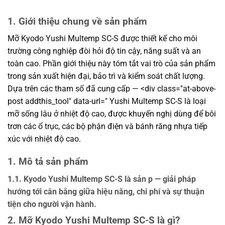
1. Giới thiệu chung về sản phẩm
Mỡ Kyodo Yushi Multemp SC-S được thiết kế cho môi
trường công nghiệp đòi hỏi độ tin cậy, năng suất và an
toàn cao. Phần giới thiệu này tóm tắt vai trò của sản phẩm
trong sản xuất hiện đại, bảo trì và kiểm soát chất lượng.
Dựa trên các tham số đã cung cấp — <div class="at-above-
post addthis_tool" data-url=" Yushi Multemp SC-S là loại
mỡ sống lâu ở nhiệt độ cao, được khuyến nghị dùng để bôi
trơn các ổ trục, các bộ phận điện và bánh răng nhựa tiếp
xúc với nhiệt độ cao.
1. Mô tả sản phẩm
1.1. Kyodo Yushi Multemp SC-S là sản p — giải pháp
hướng tới cân bằng giữa hiệu năng, chi phí và sự thuận
tiện cho người vận hành.
2. Mỡ Kyodo Yushi Multemp SC-S là gì?