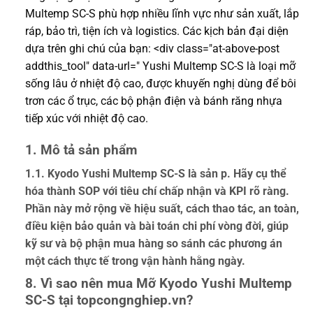
Multemp SC-S phù hợp nhiều lĩnh vực như sản xuất, lắp
ráp, bảo trì, tiện ích và logistics. Các kịch bản đại diện
dựa trên ghi chú của bạn: <div class="at-above-post
addthis_tool" data-url=" Yushi Multemp SC-S là loại mỡ
sống lâu ở nhiệt độ cao, được khuyến nghị dùng để bôi
trơn các ổ trục, các bộ phận điện và bánh răng nhựa
tiếp xúc với nhiệt độ cao.
1. Mô tả sản phẩm
1.1. Kyodo Yushi Multemp SC-S là sản p. Hãy cụ thể
hóa thành SOP với tiêu chí chấp nhận và KPI rõ ràng.
Phần này mở rộng về hiệu suất, cách thao tác, an toàn,
điều kiện bảo quản và bài toán chi phí vòng đời, giúp
kỹ sư và bộ phận mua hàng so sánh các phương án
một cách thực tế trong vận hành hằng ngày.
8. Vì sao nên mua Mỡ Kyodo Yushi Multemp
SC-S tại topcongnghiep.vn?