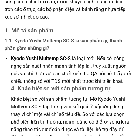
sống lâu ở nhiệt độ cao, được khuyến nghị dùng để bôi
trơn các ổ trục, các bộ phận điện và bánh răng nhựa tiếp
xúc với nhiệt độ cao.
1. Mô tả sản phẩm
1.1. Kyodo Yushi Multemp SC-S là sản phẩm gì, thành
phần gồm những gì?
Kyodo Yushi Multemp SC-S
là loại mỡ . Nếu có, công
nghệ sản xuất nhấn mạnh tính lặp lại, truy xuất nguồn
gốc và phù hợp với các chốt kiểm tra QA nội bộ. Hãy đối
chiếu thông số với TDS mới nhất trước khi triển khai.
4. Khác biệt so với sản phẩm tương tự
Khác biệt so với sản phẩm tương tự: Mỡ Kyodo Yushi
Multemp SC-S tập trung vào kết quả ở cấp ứng dụng
thay vì chỉ một vài chỉ số tiêu đề. So với các lựa chọn
phổ biến trên thị trường, người dùng có thể kỳ vọng khả
năng thao tác dự đoán được và tài liệu hỗ trợ đầy đủ.