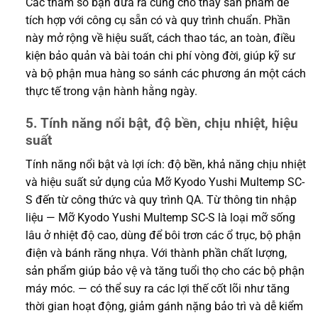
Các tham số bạn đưa ra cũng cho thấy sản phẩm dễ
tích hợp với công cụ sẵn có và quy trình chuẩn. Phần
này mở rộng về hiệu suất, cách thao tác, an toàn, điều
kiện bảo quản và bài toán chi phí vòng đời, giúp kỹ sư
và bộ phận mua hàng so sánh các phương án một cách
thực tế trong vận hành hằng ngày.
5. Tính năng nổi bật, độ bền, chịu nhiệt, hiệu
suất
Tính năng nổi bật và lợi ích: độ bền, khả năng chịu nhiệt
và hiệu suất sử dụng của Mỡ Kyodo Yushi Multemp SC-
S đến từ công thức và quy trình QA. Từ thông tin nhập
liệu — Mỡ Kyodo Yushi Multemp SC-S là loại mỡ sống
lâu ở nhiệt độ cao, dùng để bôi trơn các ổ trục, bộ phận
điện và bánh răng nhựa. Với thành phần chất lượng,
sản phẩm giúp bảo vệ và tăng tuổi thọ cho các bộ phận
máy móc. — có thể suy ra các lợi thế cốt lõi như tăng
thời gian hoạt động, giảm gánh nặng bảo trì và dễ kiểm