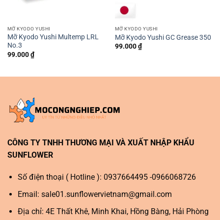
MỠ KYODO YUSHI
MỠ KYODO YUSHI
Mỡ Kyodo Yushi Multemp LRL
Mỡ Kyodo Yushi GC Grease 350
No.3
99.000
₫
99.000
₫
CÔNG TY TNHH THƯƠNG MẠI VÀ XUẤT NHẬP KHẨU
SUNFLOWER
Số điện thoại ( Hotline ): 0937664495 -0966068726
Email:
sale01.sunflowervietnam@gmail.com
Địa chỉ: 4E Thất Khê, Minh Khai, Hồng Bàng, Hải Phòng