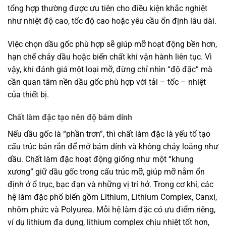
tổng hợp thường được ưu tiên cho điều kiện khắc nghiệt
như nhiệt độ cao, tốc độ cao hoặc yêu cầu ổn định lâu dài.
Việc chọn dầu gốc phù hợp sẽ giúp mỡ hoạt động bền hơn,
hạn chế chảy dầu hoặc biến chất khi vận hành liên tục. Vì
vậy, khi đánh giá một loại mỡ, đừng chỉ nhìn “độ đặc” mà
cần quan tâm nền dầu gốc phù hợp với tải – tốc – nhiệt
của thiết bị.
Chất làm đặc tạo nên độ bám dính
Nếu dầu gốc là “phần trơn”, thì chất làm đặc là yếu tố tạo
cấu trúc bán rắn để mỡ bám dính và không chảy loãng như
dầu. Chất làm đặc hoạt động giống như một “khung
xương” giữ dầu gốc trong cấu trúc mỡ, giúp mỡ nằm ổn
định ở ổ trục, bạc đạn và những vị trí hở. Trong cơ khí, các
hệ làm đặc phổ biến gồm Lithium, Lithium Complex, Canxi,
nhôm phức và Polyurea. Mỗi hệ làm đặc có ưu điểm riêng,
ví dụ lithium đa dụng, lithium complex chịu nhiệt tốt hơn,