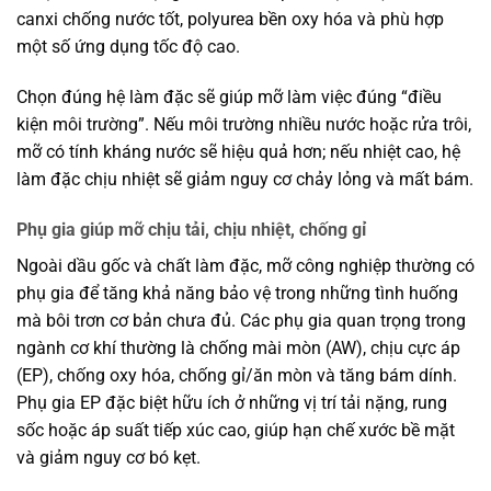
canxi chống nước tốt, polyurea bền oxy hóa và phù hợp
một số ứng dụng tốc độ cao.
Chọn đúng hệ làm đặc sẽ giúp mỡ làm việc đúng “điều
kiện môi trường”. Nếu môi trường nhiều nước hoặc rửa trôi,
mỡ có tính kháng nước sẽ hiệu quả hơn; nếu nhiệt cao, hệ
làm đặc chịu nhiệt sẽ giảm nguy cơ chảy lỏng và mất bám.
Phụ gia giúp mỡ chịu tải, chịu nhiệt, chống gỉ
Ngoài dầu gốc và chất làm đặc, mỡ công nghiệp thường có
phụ gia để tăng khả năng bảo vệ trong những tình huống
mà bôi trơn cơ bản chưa đủ. Các phụ gia quan trọng trong
ngành cơ khí thường là chống mài mòn (AW), chịu cực áp
(EP), chống oxy hóa, chống gỉ/ăn mòn và tăng bám dính.
Phụ gia EP đặc biệt hữu ích ở những vị trí tải nặng, rung
sốc hoặc áp suất tiếp xúc cao, giúp hạn chế xước bề mặt
và giảm nguy cơ bó kẹt.