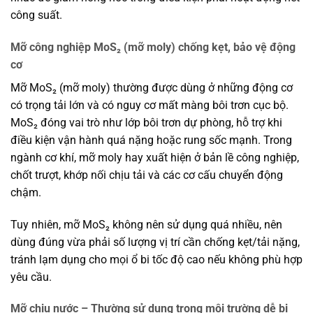
công suất.
Mỡ công nghiệp MoS₂ (mỡ moly) chống kẹt, bảo vệ động
cơ
Mỡ MoS₂ (mỡ moly) thường được dùng ở những động cơ
có trọng tải lớn và có nguy cơ mất màng bôi trơn cục bộ.
MoS₂ đóng vai trò như lớp bôi trơn dự phòng, hỗ trợ khi
điều kiện vận hành quá nặng hoặc rung sốc mạnh. Trong
ngành cơ khí, mỡ moly hay xuất hiện ở bản lề công nghiệp,
chốt trượt, khớp nối chịu tải và các cơ cấu chuyển động
chậm.
Tuy nhiên, mỡ MoS₂ không nên sử dụng quá nhiều, nên
dùng đúng vừa phải số lượng vị trí cần chống kẹt/tải nặng,
tránh lạm dụng cho mọi ổ bi tốc độ cao nếu không phù hợp
yêu cầu.
Mỡ chịu nước – Thường sử dụng trong môi trường dễ bị