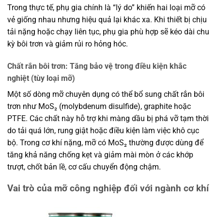
Trong thực tế, phụ gia chính là “lý do” khiến hai loại mỡ có
vẻ giống nhau nhưng hiệu quả lại khác xa. Khi thiết bị chịu
tải nặng hoặc chạy liên tục, phụ gia phù hợp sẽ kéo dài chu
kỳ bôi trơn và giảm rủi ro hỏng hóc.
Chất rắn bôi trơn: Tăng bảo vệ trong điều kiện khắc
nghiệt (tùy loại mỡ)
Một số dòng mỡ chuyên dụng có thể bổ sung chất rắn bôi
trơn như MoS₂ (molybdenum disulfide), graphite hoặc
PTFE. Các chất này hỗ trợ khi màng dầu bị phá vỡ tạm thời
do tải quá lớn, rung giật hoặc điều kiện làm việc khô cục
bộ. Trong cơ khí nặng, mỡ có MoS₂ thường được dùng để
tăng khả năng chống kẹt và giảm mài mòn ở các khớp
trượt, chốt bản lề, cơ cấu chuyển động chậm.
Vai trò của mỡ công nghiệp đối với ngành cơ khí