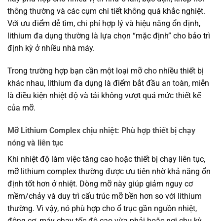
thông thường và các cụm chi tiết không quá khắc nghiệt.
Với ưu điểm dễ tìm, chi phí hợp lý và hiệu năng ổn định,
lithium đa dụng thường là lựa chọn “mặc định” cho bảo trì
định kỳ ở nhiều nhà máy.
Trong trường hợp bạn cần một loại mỡ cho nhiều thiết bị
khác nhau, lithium đa dụng là điểm bắt đầu an toàn, miễn
là điều kiện nhiệt độ và tải không vượt quá mức thiết kế
của mỡ.
Mỡ Lithium Complex chịu nhiệt: Phù hợp thiết bị chạy
nóng và liên tục
Khi nhiệt độ làm việc tăng cao hoặc thiết bị chạy liên tục,
mỡ lithium complex thường được ưu tiên nhờ khả năng ổn
định tốt hơn ở nhiệt. Dòng mỡ này giúp giảm nguy cơ
mềm/chảy và duy trì cấu trúc mỡ bền hơn so với lithium
thường. Vì vậy, nó phù hợp cho ổ trục gần nguồn nhiệt,
động cơ, máy chạy tốc độ cao vừa phải hoặc nơi chu kỳ