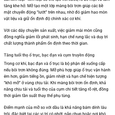
tăng khe hở. Mỡ tạo một lớp màng bôi trơn giúp các bề
mặt chuyển động “lướt” trên nhau, nhờ đó giảm hao mòn
vật liệu và giữ ổn định độ chính xác cơ khí.
Với các dây chuyền sản xuất, việc giảm mài mòn cũng
đồng nghĩa giảm lỗi phát sinh, hạn chế rung lắc và duy trì
chất lượng thành phẩm ổn định theo thời gian.
Tăng tuổi thọ ổ trục, bạc đạn và cụm truyền động
Trong cơ khí, bạc đạn và ổ trục là bộ phận dễ xuống cấp
nếu bôi trơn không đúng. Mỡ phù hợp giúp ổ trục vận hành
êm hơn, giảm tiếng ồn, giảm nhiệt và hạn chế hiện tượng
“khô mỡ” ở vùng chịu tải. Khi màng bôi trơn ổn định, khả
năng chịu tải và tuổi thọ của cụm chi tiết tăng rõ rệt, đồng
thời giảm tần suất thay thế phụ tùng.
Điểm mạnh của mỡ so với dầu là khả năng bám dính lâu
trôi, đặc biệt tại các vị trí có phớt, nắp chụp hoặc nơi khó