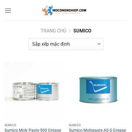
Bỏ
qua
nội
dung
TRANG CHỦ
/
SUMICO
SUMICO
SUMICO
Sumico Moly Paste 500 Grease
Sumico Molypaste AS-S Grease