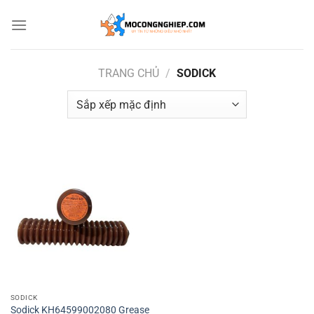
Bỏ
qua
nội
dung
TRANG CHỦ
/
SODICK
SODICK
Sodick KH64599002080 Grease