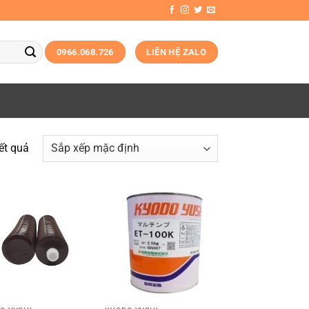
0966.068.726
LIÊN HỆ ZALO
kết quả