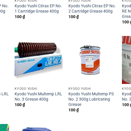
KYODO YUSHI
KYODO YUSHI
KYOD
P No.
Kyodo Yushi Citrax EP No.
Kyodo Yushi Citrax EP No.
Kyod
00g
1 Cartridge Grease 400g
2 Cartridge Grease 400g
RE N
Grea
100
₫
100
₫
100
KYODO YUSHI
KYODO YUSHI
KYOD
p LRL
Kyodo Yushi Multemp LRL
Kyodo Yushi Multemp PS
Kyod
No. 3 Grease 400g
No. 2 300g Lubricating
No. 
Grease
100
₫
100
100
₫