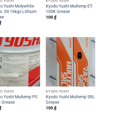
O YUSHI
KYODO YUSHI
o Yushi Molywhite
Kyodo Yushi Multemp ET-
o. 00 16kgs Lithium
100K Grease
se
100
₫
₫
O YUSHI
KYODO YUSHI
o Yushi Multemp PS
Kyodo Yushi Multemp SRL
2 Grease
Grease
₫
100
₫