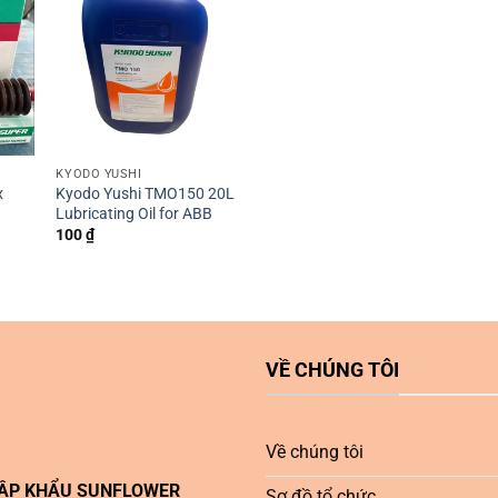
KYODO YUSHI
x
Kyodo Yushi TMO150 20L
Lubricating Oil for ABB
100
₫
VỀ CHÚNG TÔI
Về chúng tôi
HẬP KHẨU SUNFLOWER
Sơ đồ tổ chức