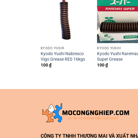
KYODO YUSHI
KYODO YUSHI
Kyodo Yushi Nabtesco
Kyodo Yushi Rarema
Vigo Grease RE0 16kgs
Super Grease
100
₫
100
₫
CÔNG TY TNHH THƯƠNG MẠI VÀ XUẤT N