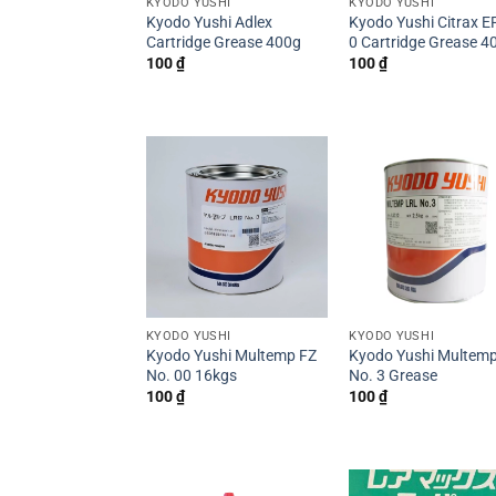
KYODO YUSHI
KYODO YUSHI
Kyodo Yushi Adlex
Kyodo Yushi Citrax E
Cartridge Grease 400g
0 Cartridge Grease 4
100
₫
100
₫
KYODO YUSHI
KYODO YUSHI
Kyodo Yushi Multemp FZ
Kyodo Yushi Multem
No. 00 16kgs
No. 3 Grease
100
₫
100
₫