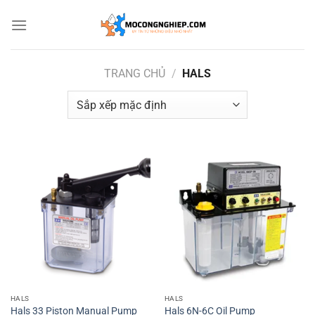
Bỏ
qua
nội
dung
TRANG CHỦ
/
HALS
HALS
HALS
Hals 33 Piston Manual Pump
Hals 6N-6C Oil Pump