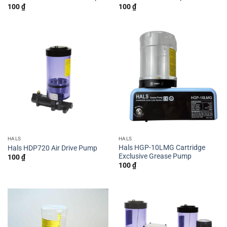
100
₫
100
₫
HALS
HALS
Hals HGP-10LMG Cartridge
Hals HDP720 Air Drive Pump
Exclusive Grease Pump
100
₫
100
₫