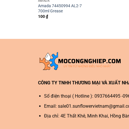
AMADA
Amada 74450994 AL2-7
700ml Grease
100
₫
CÔNG TY TNHH THƯƠNG MẠI VÀ XUẤT N
Số điện thoại ( Hotline ): 0937664495 -
Email:
sale01.sunflowervietnam@gmail.
Địa chỉ: 4E Thất Khê, Minh Khai, Hồng Bà