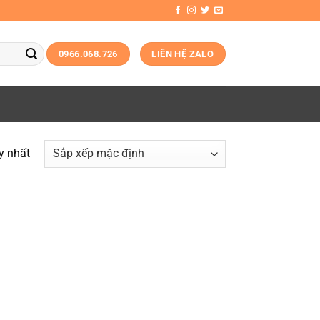
0966.068.726
LIÊN HỆ ZALO
y nhất