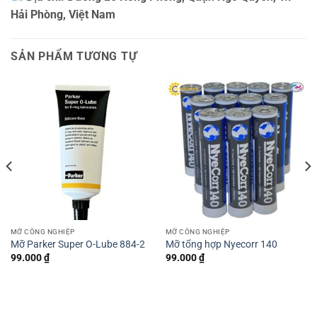
Hải Phòng, Việt Nam
SẢN PHẨM TƯƠNG TỰ
MỠ CÔNG NGHIỆP
MỠ CÔNG NGHIỆP
Mỡ Parker Super O-Lube 884-2
Mỡ tổng hợp Nyecorr 140
99.000
₫
99.000
₫