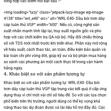
tổng hợp các điểm nổi bật sau —
<img loading="lazy" class="jetpack-lazy-image wp-image-
4138" title="wrl_e40" src=" alt="WRL-E40- Dầu bôi trơn dây
cáp tuân thủ VGP" width="600". Nếu có, công nghệ sản
xuất nhấn mạnh tính lặp lại, truy xuất nguồn gốc và phù
hợp với các chốt kiểm tra QA nội bộ. Hãy đối chiếu thông
số với TDS mới nhất trước khi triển khai. Phần này mở rộng
về hiệu suất, cách thao tác, an toàn, điều kiện bảo quản và
bài toán chi phí vòng đời, giúp kỹ sư và bộ phận mua hàng
so sánh các phương án một cách thực tế trong vận hành
hằng ngày.
4. Khác biệt so với sản phẩm tương tự
Khác biệt so với sản phẩm tương tự: WRL-E40- Dầu bôi
trơn dây cáp tuân thủ VGP tập trung vào kết quả ở cấp ứng
dụng thay vì chỉ một vài chỉ số tiêu đề. So với các lựa chọn
phổ biến trên thị trường, người dùng có thể kỳ vọng khả
năng thao tác dự đoán được và tài liệu hỗ trợ đầy đủ. Các