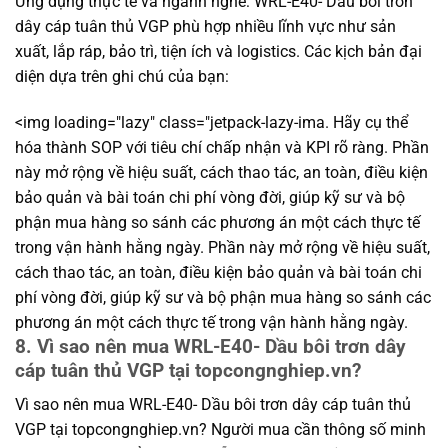
Ứng dụng thực tế và ngành nghề: WRL-E40- Dầu bôi trơn
dây cáp tuân thủ VGP phù hợp nhiều lĩnh vực như sản
xuất, lắp ráp, bảo trì, tiện ích và logistics. Các kịch bản đại
diện dựa trên ghi chú của bạn:
<img loading="lazy" class="jetpack-lazy-ima. Hãy cụ thể
hóa thành SOP với tiêu chí chấp nhận và KPI rõ ràng. Phần
này mở rộng về hiệu suất, cách thao tác, an toàn, điều kiện
bảo quản và bài toán chi phí vòng đời, giúp kỹ sư và bộ
phận mua hàng so sánh các phương án một cách thực tế
trong vận hành hằng ngày. Phần này mở rộng về hiệu suất,
cách thao tác, an toàn, điều kiện bảo quản và bài toán chi
phí vòng đời, giúp kỹ sư và bộ phận mua hàng so sánh các
phương án một cách thực tế trong vận hành hằng ngày.
8. Vì sao nên mua WRL-E40- Dầu bôi trơn dây
cáp tuân thủ VGP tại topcongnghiep.vn?
Vì sao nên mua WRL-E40- Dầu bôi trơn dây cáp tuân thủ
VGP tại topcongnghiep.vn? Người mua cần thông số minh