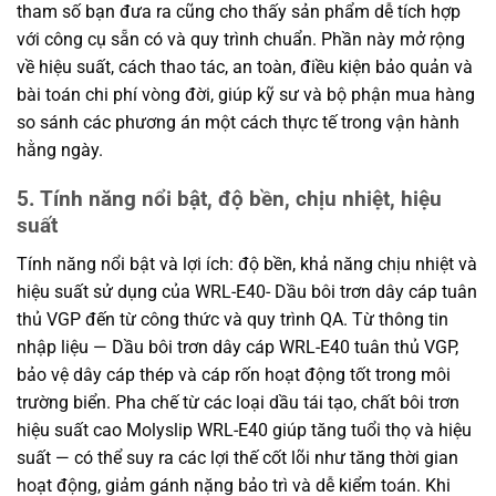
tham số bạn đưa ra cũng cho thấy sản phẩm dễ tích hợp
với công cụ sẵn có và quy trình chuẩn. Phần này mở rộng
về hiệu suất, cách thao tác, an toàn, điều kiện bảo quản và
bài toán chi phí vòng đời, giúp kỹ sư và bộ phận mua hàng
so sánh các phương án một cách thực tế trong vận hành
hằng ngày.
5. Tính năng nổi bật, độ bền, chịu nhiệt, hiệu
suất
Tính năng nổi bật và lợi ích: độ bền, khả năng chịu nhiệt và
hiệu suất sử dụng của WRL-E40- Dầu bôi trơn dây cáp tuân
thủ VGP đến từ công thức và quy trình QA. Từ thông tin
nhập liệu — Dầu bôi trơn dây cáp WRL-E40 tuân thủ VGP,
bảo vệ dây cáp thép và cáp rốn hoạt động tốt trong môi
trường biển. Pha chế từ các loại dầu tái tạo, chất bôi trơn
hiệu suất cao Molyslip WRL-E40 giúp tăng tuổi thọ và hiệu
suất — có thể suy ra các lợi thế cốt lõi như tăng thời gian
hoạt động, giảm gánh nặng bảo trì và dễ kiểm toán. Khi