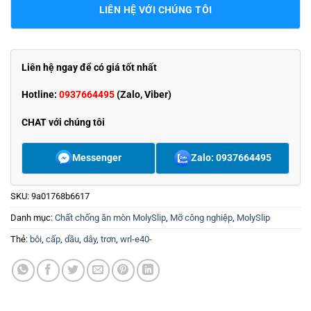
LIÊN HỆ VỚI CHÚNG TÔI
Liên hệ ngay để có giá tốt nhất
Hotline:
0937664495
(Zalo, Viber)
CHAT với chúng tôi
Messenger
Zalo: 0937664495
SKU:
9a01768b6617
Danh mục:
Chất chống ăn mòn MolySlip
,
Mỡ công nghiệp
,
MolySlip
Thẻ:
bôi
,
cấp
,
dầu
,
dây
,
trơn
,
wrl-e40-