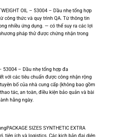
GHTWEIGHT OIL – 53004 – Dầu nhẹ tổng hợp
ông thức và quy trình QA. Từ thông tin
ong nhiều ứng dụng. — có thể suy ra các lợi
ác phương pháp thử được chứng nhận trong
– 53004 – Dầu nhẹ tổng hợp đa
 với các tiêu chuẩn được công nhận rộng
ặc tuyên bố của nhà cung cấp (không bao gồm
thao tác, an toàn, điều kiện bảo quản và bài
hành hằng ngày.
 dụngPACKAGE SIZES SYNTHETIC EXTRA
tiện ích và logistics. Các kịch bản đại diện