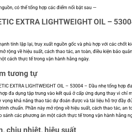
 nguồn, có thể tổng hợp các điểm nổi bật sau —
IC EXTRA LIGHTWEIGHT OIL – 53004 
h tính lặp lại, truy xuất nguồn gốc và phù hợp với các chốt ki
ở rộng về hiệu suất, cách thao tác, an toàn, điều kiện bảo quản
t cách thực tế trong vận hành hằng ngày.
ẩm tương tự
NTHETIC EXTRA LIGHTWEIGHT OIL – 53004 – Dầu nhẹ tổng hợp
 đa dụng tập trung vào kết quả ở cấp ứng dụng thay vì chỉ một
 kỳ vọng khả năng thao tác dự đoán được và tài liệu hỗ trợ đầy 
rình chuẩn. Phần này mở rộng về hiệu suất, cách thao tác, an to
o sánh các phương án một cách thực tế trong vận hành hằng n
, chịu nhiệt, hiệu suất