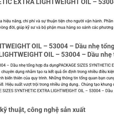
IC EXTRA LIGHTWEIGHT OIL – 53004 
 hiệu năng, chi phí và sự thuận tiện cho người vận hành. Phần 
í vòng đời, giúp kỹ sư và bộ phận mua hàng so sánh các phương
TWEIGHT OIL – 53004 – Dầu nhẹ tổn
GHTWEIGHT OIL – 53004 – Dầu nhẹ tổ
04 – Dầu nhẹ tổng hợp đa dụngPACKAGE SIZES SYNTHETIC 
 chuyên dụng nhằm tạo ra kết quả ổn định trong nhiều điều kiện
ịnh biến thiên của quy trình. Những thông tin tổng quan bạn c
 68. Hiệu suất vượt trội trong nhiều ứng dụng.. Chúng tạo k
 SIZES SYNTHETIC EXTRA LIGHTWEIGHT OIL – 53004 – Dầu nhẹ
kỹ thuật, công nghệ sản xuất