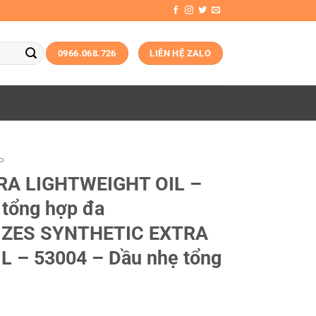
0966.068.726
LIÊN HỆ ZALO
P
RA LIGHTWEIGHT OIL –
 tổng hợp đa
IZES SYNTHETIC EXTRA
 – 53004 – Dầu nhẹ tổng