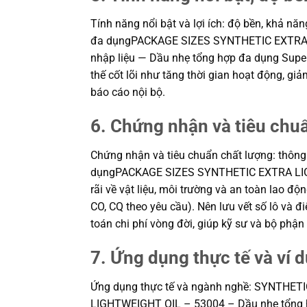
Tính năng nổi bật và lợi ích: độ bền, khả
đa dụngPACKAGE SIZES SYNTHETIC EXTRA LIG
nhập liệu — Dầu nhẹ tổng hợp đa dụng Super 
thế cốt lõi như tăng thời gian hoạt động, g
báo cáo nội bộ.
6. Chứng nhận và tiêu chu
Chứng nhận và tiêu chuẩn chất lượng: th
dụngPACKAGE SIZES SYNTHETIC EXTRA LIGHTW
rãi về vật liệu, môi trường và an toàn lao 
CO, CQ theo yêu cầu). Nên lưu vết số lô và đi
toán chi phí vòng đời, giúp kỹ sư và bộ ph
7. Ứng dụng thực tế và ví 
Ứng dụng thực tế và ngành nghề: SYNTHE
LIGHTWEIGHT OIL – 53004 – Dầu nhẹ tổng hợp đ