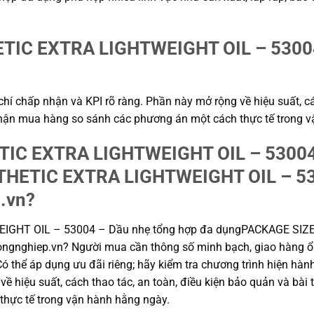
IC EXTRA LIGHTWEIGHT OIL – 53004 
hí chấp nhận và KPI rõ ràng. Phần này mở rộng về hiệu suất, cá
ộ phận mua hàng so sánh các phương án một cách thực tế trong 
TIC EXTRA LIGHTWEIGHT OIL – 53004 
HETIC EXTRA LIGHTWEIGHT OIL – 530
.vn?
EIGHT OIL – 53004 – Dầu nhẹ tổng hợp đa dụngPACKAGE SI
ngnghiep.vn? Người mua cần thông số minh bạch, giao hàng ổn
ó thể áp dụng ưu đãi riêng; hãy kiểm tra chương trình hiện hành
ề hiệu suất, cách thao tác, an toàn, điều kiện bảo quản và bài 
hực tế trong vận hành hằng ngày.