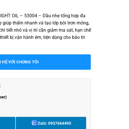
HT OIL – 53004 – Dầu nhẹ tổng hợp đa
ẹ giúp thấm nhanh và tạo lớp bôi trơn mỏng,
hi tiết nhỏ và vị trí cần giảm ma sát, hạn chế
p thiết bị vận hành êm, tiện dùng cho bảo trì
N HỆ VỚI CHÚNG TÔI
t
ber)
Zalo: 0937664495