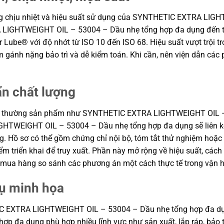
 năng chịu nhiệt và hiệu suất sử dụng của SYNTHETIC EXTRA LI
HTWEIGHT OIL – 53004 – Dầu nhẹ tổng hợp đa dụng đến từ c
Lube® với độ nhớt từ ISO 10 đến ISO 68. Hiệu suất vượt trội tr
iảm gánh nặng bảo trì và dễ kiểm toán. Khi cần, nên viện dẫn c
ẩn chất lượng
ông thường sản phẩm như SYNTHETIC EXTRA LIGHTWEIGHT OIL 
EIGHT OIL – 53004 – Dầu nhẹ tổng hợp đa dụng sẽ liên kết
động. Hồ sơ có thể gồm chứng chỉ nội bộ, tóm tắt thử nghiệm ho
ểm triển khai để truy xuất. Phần này mở rộng về hiệu suất, cách 
ận mua hàng so sánh các phương án một cách thực tế trong vận 
dụ minh họa
TIC EXTRA LIGHTWEIGHT OIL – 53004 – Dầu nhẹ tổng hợp đa
a dụng phù hợp nhiều lĩnh vực như sản xuất, lắp ráp, bảo trì, 