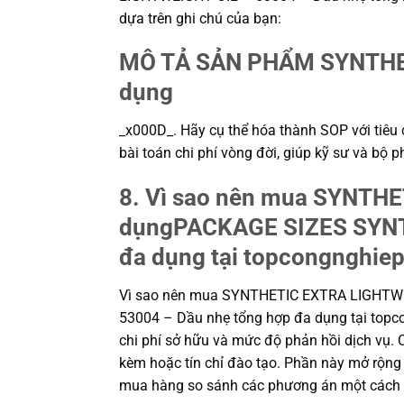
dựa trên ghi chú của bạn:
MÔ TẢ SẢN PHẨM SYNTHET
dụng
_x000D_. Hãy cụ thể hóa thành SOP với tiêu c
bài toán chi phí vòng đời, giúp kỹ sư và b
8. Vì sao nên mua SYNTHE
dụngPACKAGE SIZES SYNT
đa dụng tại topcongnghiep
Vì sao nên mua SYNTHETIC EXTRA LIGHTW
53004 – Dầu nhẹ tổng hợp đa dụng tại topco
chi phí sở hữu và mức độ phản hồi dịch vụ. C
kèm hoặc tín chỉ đào tạo. Phần này mở rộng v
mua hàng so sánh các phương án một cách t