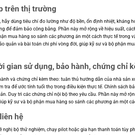
p trên thị trường
, hãy dùng tiêu chí đo lường như độ bền, ổn định nhiệt, kháng hó
hung để đảm bảo công bằng. Phần này mở rộng về hiệu suất, cách
ộ phận mua hàng so sánh các phương án một cách thực tế trong
n bảo quản và bài toán chi phí vòng đời, giúp kỹ sư và bộ phận
ời gian sử dụng, bảo hành, chứng chỉ 
ành và chứng chỉ kèm theo: tuân thủ hướng dẫn của nhà sản xuất
m tra để ước tính tuổi thọ trong điều kiện thực tế. Chính sách 
ản. Duy trì các chứng chỉ nội bộ theo yêu cầu. Phần này mở rộng
, giúp kỹ sư và bộ phận mua hàng so sánh các phương án một cá
liên hệ
 nghị bộ thử nghiệm, chạy pilot hoặc gia hạn thanh toán tùy ph