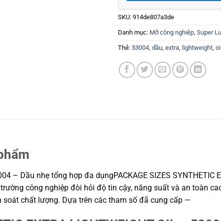
SKU:
914de807a3de
Danh mục:
Mỡ công nghiệp
,
Super L
Thẻ:
53004
,
dầu
,
extra
,
lightweight
,
oi
 phẩm
04 – Dầu nhẹ tổng hợp đa dụngPACKAGE SIZES SYNTHETIC 
rường công nghiệp đòi hỏi độ tin cậy, năng suất và an toàn cao.
ểm soát chất lượng. Dựa trên các tham số đã cung cấp —