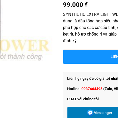
99.000
₫
SYNTHETIC EXTRA LIGHTWEIG
dụng là dầu tổng hợp siêu nh
phù hợp cho các cơ cấu tinh, c
kẹt rít, hỗ trợ chống rỉ và giú
định kỳ
LIÊ
Liên hệ ngay để có giá tốt nhấ
Hotline:
0937664495
(Zalo, Vi
CHAT với chúng tôi
Messenger