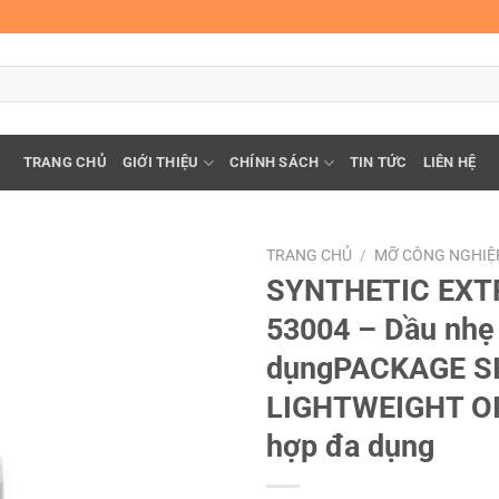
TRANG CHỦ
GIỚI THIỆU
CHÍNH SÁCH
TIN TỨC
LIÊN HỆ
TRANG CHỦ
/
MỠ CÔNG NGHIỆ
SYNTHETIC EXT
53004 – Dầu nhẹ
dụngPACKAGE S
LIGHTWEIGHT OIL
hợp đa dụng