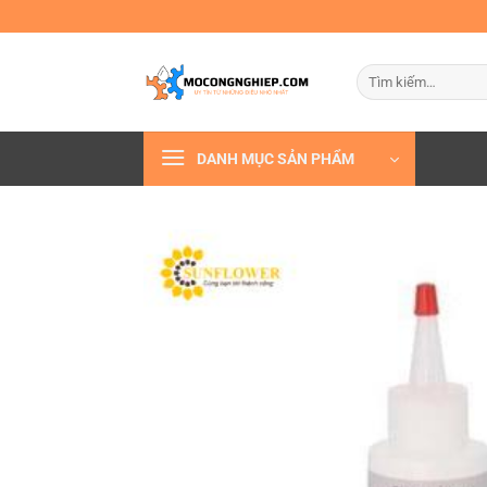
Bỏ
qua
nội
Tìm
dung
kiếm:
DANH MỤC SẢN PHẨM