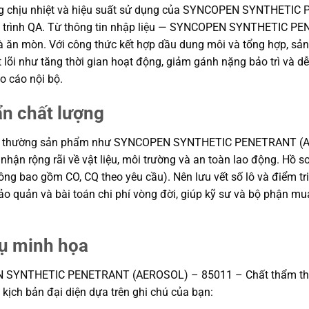
 năng chịu nhiệt và hiệu suất sử dụng của SYNCOPEN SYNTHET
uy trình QA. Từ thông tin nhập liệu — SYNCOPEN SYNTHETIC 
t và ăn mòn. Với công thức kết hợp dầu dung môi và tổng hợp, 
t lõi như tăng thời gian hoạt động, giảm gánh nặng bảo trì và dễ
 cáo nội bộ.
ẩn chất lượng
ông thường sản phẩm như SYNCOPEN SYNTHETIC PENETRANT (A
 nhận rộng rãi về vật liệu, môi trường và an toàn lao động. Hồ s
g bao gồm CO, CQ theo yêu cầu). Nên lưu vết số lô và điểm tri
n bảo quản và bài toán chi phí vòng đời, giúp kỹ sư và bộ phận
dụ minh họa
N SYNTHETIC PENETRANT (AEROSOL) – 85011 – Chất thẩm thấu
Các kịch bản đại diện dựa trên ghi chú của bạn: