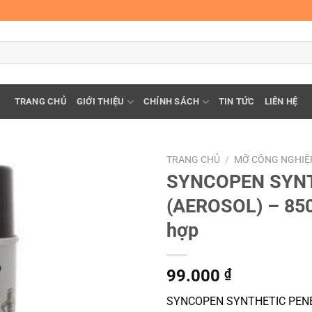
TRANG CHỦ
GIỚI THIỆU
CHÍNH SÁCH
TIN TỨC
LIÊN HỆ
TRANG CHỦ
/
MỠ CÔNG NGHIỆ
SYNCOPEN SYN
(AEROSOL) – 850
hợp
99.000
₫
SYNCOPEN SYNTHETIC PENE