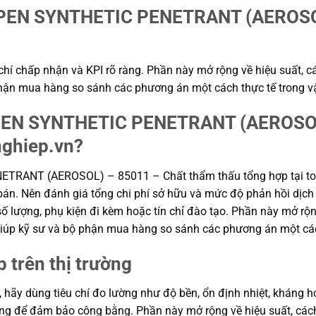
EN SYNTHETIC PENETRANT (AEROSOL)
hí chấp nhận và KPI rõ ràng. Phần này mở rộng về hiệu suất, cá
ộ phận mua hàng so sánh các phương án một cách thực tế trong 
PEN SYNTHETIC PENETRANT (AEROSOL
nghiep.vn?
RANT (AEROSOL) – 85011 – Chất thẩm thấu tổng hợp tại to
bán. Nên đánh giá tổng chi phí sở hữu và mức độ phản hồi dịch v
ố lượng, phụ kiện đi kèm hoặc tín chỉ đào tạo. Phần này mở rộng
, giúp kỹ sư và bộ phận mua hàng so sánh các phương án một cá
p trên thị trường
, hãy dùng tiêu chí đo lường như độ bền, ổn định nhiệt, kháng hó
hung để đảm bảo công bằng. Phần này mở rộng về hiệu suất, cách