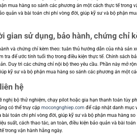
ộ phận mua hàng so sánh các phương án một cách thực tế trong
n bảo quản và bài toán chi phí vòng đời, giúp kỹ sư và bộ phận
ời gian sử dụng, bảo hành, chứng chỉ 
ành và chứng chỉ kèm theo: tuân thủ hướng dẫn của nhà sản xuất
m tra để ước tính tuổi thọ trong điều kiện thực tế. Chính sách 
ản. Duy trì các chứng chỉ nội bộ theo yêu cầu. Phần này mở rộng
, giúp kỹ sư và bộ phận mua hàng so sánh các phương án một cá
liên hệ
 nghị bộ thử nghiệm, chạy pilot hoặc gia hạn thanh toán tùy ph
cũng có thể truy cập
mocongnghiep.com
để cập nhật danh mục v
và bài toán chi phí vòng đời, giúp kỹ sư và bộ phận mua hàng s
u suất, cách thao tác, an toàn, điều kiện bảo quản và bài toán
tế trong vận hành hằng ngày.