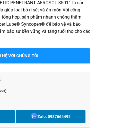
ETIC PENETRANT AEROSOL 85011 là sản
 giúp loại bỏ rỉ sét và ăn mòn Với công
à tổng hợp, sản phẩm nhanh chóng thẩm
uper Lube® Syncopen® để bảo vệ và bảo
ảm bảo sự bền vững và tăng tuổi thọ cho các
N HỆ VỚI CHÚNG TÔI
t
ber)
Zalo: 0937664495