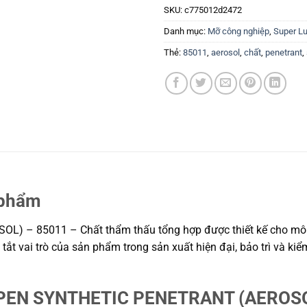
SKU:
c775012d2472
Danh mục:
Mỡ công nghiệp
,
Super L
Thẻ:
85011
,
aerosol
,
chất
,
penetrant
,
 phẩm
 85011 – Chất thẩm thấu tổng hợp được thiết kế cho môi tr
 tắt vai trò của sản phẩm trong sản xuất hiện đại, bảo trì và ki
EN SYNTHETIC PENETRANT (AEROSOL)