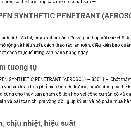
 nguồn, có thể tổng hợp các điểm nổi bật sau —
EN SYNTHETIC PENETRANT (AEROSOL)
h tính lặp lại, truy xuất nguồn gốc và phù hợp với các chốt ki
ở rộng về hiệu suất, cách thao tác, an toàn, điều kiện bảo quản
t cách thực tế trong vận hành hằng ngày.
ẩm tương tự
OPEN SYNTHETIC PENETRANT (AEROSOL) – 85011 – Chất thẩm th
 So với các lựa chọn phổ biến trên thị trường, người dùng có th
 ra cũng cho thấy sản phẩm dễ tích hợp với công cụ sẵn có và q
 quản và bài toán chi phí vòng đời, giúp kỹ sư và bộ phận mua 
, chịu nhiệt, hiệu suất