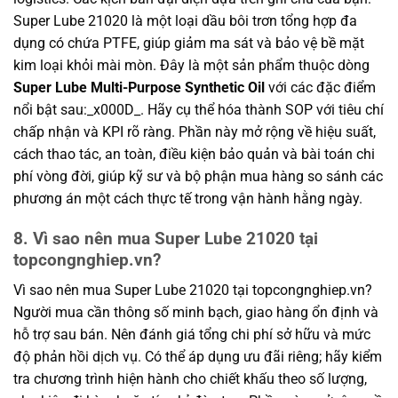
Super Lube 21020 là một loại dầu bôi trơn tổng hợp đa
dụng có chứa PTFE, giúp giảm ma sát và bảo vệ bề mặt
kim loại khỏi mài mòn. Đây là một sản phẩm thuộc dòng
Super Lube Multi-Purpose Synthetic Oil
với các đặc điểm
nổi bật sau:_x000D_. Hãy cụ thể hóa thành SOP với tiêu chí
chấp nhận và KPI rõ ràng. Phần này mở rộng về hiệu suất,
cách thao tác, an toàn, điều kiện bảo quản và bài toán chi
phí vòng đời, giúp kỹ sư và bộ phận mua hàng so sánh các
phương án một cách thực tế trong vận hành hằng ngày.
8. Vì sao nên mua Super Lube 21020 tại
topcongnghiep.vn?
Vì sao nên mua Super Lube 21020 tại topcongnghiep.vn?
Người mua cần thông số minh bạch, giao hàng ổn định và
hỗ trợ sau bán. Nên đánh giá tổng chi phí sở hữu và mức
độ phản hồi dịch vụ. Có thể áp dụng ưu đãi riêng; hãy kiểm
tra chương trình hiện hành cho chiết khấu theo số lượng,