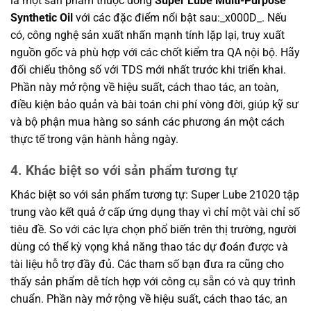
là một sản phẩm thuộc dòng
Super Lube Multi-Purpose
Synthetic Oil
với các đặc điểm nổi bật sau:_x000D_. Nếu
có, công nghệ sản xuất nhấn mạnh tính lặp lại, truy xuất
nguồn gốc và phù hợp với các chốt kiểm tra QA nội bộ. Hãy
đối chiếu thông số với TDS mới nhất trước khi triển khai.
Phần này mở rộng về hiệu suất, cách thao tác, an toàn,
điều kiện bảo quản và bài toán chi phí vòng đời, giúp kỹ sư
và bộ phận mua hàng so sánh các phương án một cách
thực tế trong vận hành hằng ngày.
4. Khác biệt so với sản phẩm tương tự
Khác biệt so với sản phẩm tương tự: Super Lube 21020 tập
trung vào kết quả ở cấp ứng dụng thay vì chỉ một vài chỉ số
tiêu đề. So với các lựa chọn phổ biến trên thị trường, người
dùng có thể kỳ vọng khả năng thao tác dự đoán được và
tài liệu hỗ trợ đầy đủ. Các tham số bạn đưa ra cũng cho
thấy sản phẩm dễ tích hợp với công cụ sẵn có và quy trình
chuẩn. Phần này mở rộng về hiệu suất, cách thao tác, an