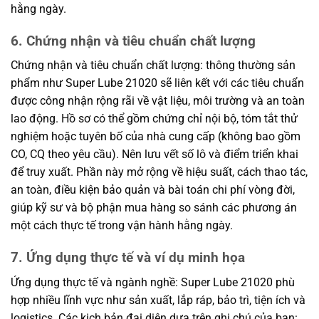
hằng ngày.
6. Chứng nhận và tiêu chuẩn chất lượng
Chứng nhận và tiêu chuẩn chất lượng: thông thường sản
phẩm như Super Lube 21020 sẽ liên kết với các tiêu chuẩn
được công nhận rộng rãi về vật liệu, môi trường và an toàn
lao động. Hồ sơ có thể gồm chứng chỉ nội bộ, tóm tắt thử
nghiệm hoặc tuyên bố của nhà cung cấp (không bao gồm
CO, CQ theo yêu cầu). Nên lưu vết số lô và điểm triển khai
để truy xuất. Phần này mở rộng về hiệu suất, cách thao tác,
an toàn, điều kiện bảo quản và bài toán chi phí vòng đời,
giúp kỹ sư và bộ phận mua hàng so sánh các phương án
một cách thực tế trong vận hành hằng ngày.
7. Ứng dụng thực tế và ví dụ minh họa
Ứng dụng thực tế và ngành nghề: Super Lube 21020 phù
hợp nhiều lĩnh vực như sản xuất, lắp ráp, bảo trì, tiện ích và
logistics. Các kịch bản đại diện dựa trên ghi chú của bạn: