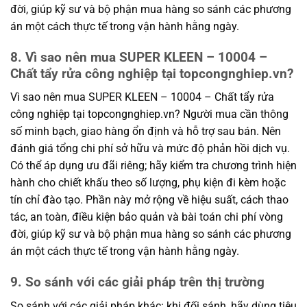
đời, giúp kỹ sư và bộ phận mua hàng so sánh các phương
án một cách thực tế trong vận hành hằng ngày.
8. Vì sao nên mua SUPER KLEEN – 10004 –
Chất tẩy rửa công nghiệp tại topcongnghiep.vn?
Vì sao nên mua SUPER KLEEN – 10004 – Chất tẩy rửa
công nghiệp tại topcongnghiep.vn? Người mua cần thông
số minh bạch, giao hàng ổn định và hỗ trợ sau bán. Nên
đánh giá tổng chi phí sở hữu và mức độ phản hồi dịch vụ.
Có thể áp dụng ưu đãi riêng; hãy kiểm tra chương trình hiện
hành cho chiết khấu theo số lượng, phụ kiện đi kèm hoặc
tín chỉ đào tạo. Phần này mở rộng về hiệu suất, cách thao
tác, an toàn, điều kiện bảo quản và bài toán chi phí vòng
đời, giúp kỹ sư và bộ phận mua hàng so sánh các phương
án một cách thực tế trong vận hành hằng ngày.
9. So sánh với các giải pháp trên thị trường
So sánh với các giải pháp khác: khi đối sánh, hãy dùng tiêu