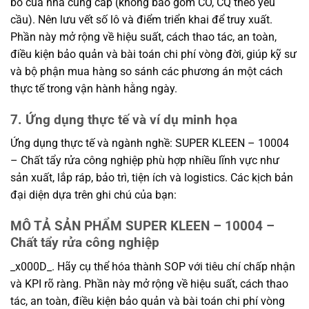
bố của nhà cung cấp (không bao gồm CO, CQ theo yêu
cầu). Nên lưu vết số lô và điểm triển khai để truy xuất.
Phần này mở rộng về hiệu suất, cách thao tác, an toàn,
điều kiện bảo quản và bài toán chi phí vòng đời, giúp kỹ sư
và bộ phận mua hàng so sánh các phương án một cách
thực tế trong vận hành hằng ngày.
7. Ứng dụng thực tế và ví dụ minh họa
Ứng dụng thực tế và ngành nghề: SUPER KLEEN – 10004
– Chất tẩy rửa công nghiệp phù hợp nhiều lĩnh vực như
sản xuất, lắp ráp, bảo trì, tiện ích và logistics. Các kịch bản
đại diện dựa trên ghi chú của bạn:
MÔ TẢ SẢN PHẨM SUPER KLEEN – 10004 –
Chất tẩy rửa công nghiệp
_x000D_. Hãy cụ thể hóa thành SOP với tiêu chí chấp nhận
và KPI rõ ràng. Phần này mở rộng về hiệu suất, cách thao
tác, an toàn, điều kiện bảo quản và bài toán chi phí vòng