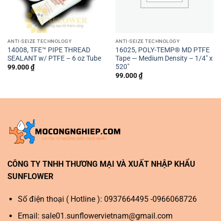
ANTI-SEIZE TECHNOLOGY
ANTI-SEIZE TECHNOLOGY
14008, TFE™ PIPE THREAD
16025, POLY-TEMP® MD PTFE
SEALANT w/ PTFE – 6 oz Tube
Tape — Medium Density – 1/4″ x
520″
99.000
₫
99.000
₫
CÔNG TY TNHH THƯƠNG MẠI VÀ XUẤT NHẬP KHẨU
SUNFLOWER
Số điện thoại ( Hotline ): 0937664495 -0966068726
Email:
sale01.sunflowervietnam@gmail.com