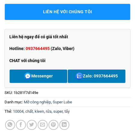
LIÊN HỆ VỚI CHÚNG TÔI
Liên hệ ngay để có giá tốt nhất
Hotline:
0937664495
(Zalo, Viber)
CHAT với chúng tôi
Messenger
Zalo: 0937664495
SKU:
1b281f7d149e
Danh mục:
Mỡ công nghiệp
,
Super Lube
Thẻ:
10004
,
chất
,
kleen
,
rửa
,
super
,
tẩy