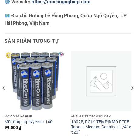
Website:
https://mocongnghiep.com
Địa chỉ:
Đường Lê Hồng Phong, Quận Ngô Quyền, T.P
Hải Phòng, Việt Nam
SẢN PHẨM TƯƠNG TỰ
MỠ CÔNG NGHIỆP
ANTI-SEIZE TECHNOLOGY
16025, POLY-TEMP® MD PTFE
Mỡ tổng hợp Nyecorr 140
Tape — Medium Density – 1/4″ x
99.000
₫
520″