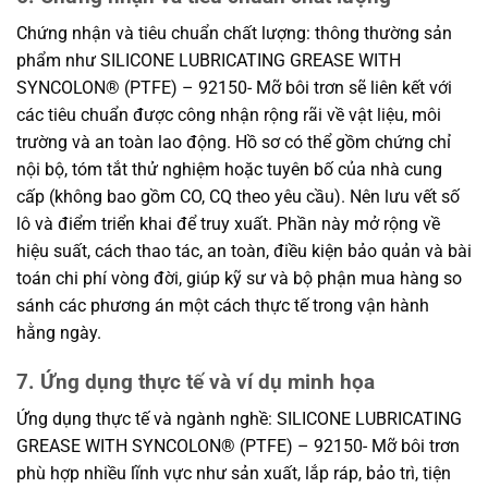
Chứng nhận và tiêu chuẩn chất lượng: thông thường sản
phẩm như SILICONE LUBRICATING GREASE WITH
SYNCOLON® (PTFE) – 92150- Mỡ bôi trơn sẽ liên kết với
các tiêu chuẩn được công nhận rộng rãi về vật liệu, môi
trường và an toàn lao động. Hồ sơ có thể gồm chứng chỉ
nội bộ, tóm tắt thử nghiệm hoặc tuyên bố của nhà cung
cấp (không bao gồm CO, CQ theo yêu cầu). Nên lưu vết số
lô và điểm triển khai để truy xuất. Phần này mở rộng về
hiệu suất, cách thao tác, an toàn, điều kiện bảo quản và bài
toán chi phí vòng đời, giúp kỹ sư và bộ phận mua hàng so
sánh các phương án một cách thực tế trong vận hành
hằng ngày.
7. Ứng dụng thực tế và ví dụ minh họa
Ứng dụng thực tế và ngành nghề: SILICONE LUBRICATING
GREASE WITH SYNCOLON® (PTFE) – 92150- Mỡ bôi trơn
phù hợp nhiều lĩnh vực như sản xuất, lắp ráp, bảo trì, tiện