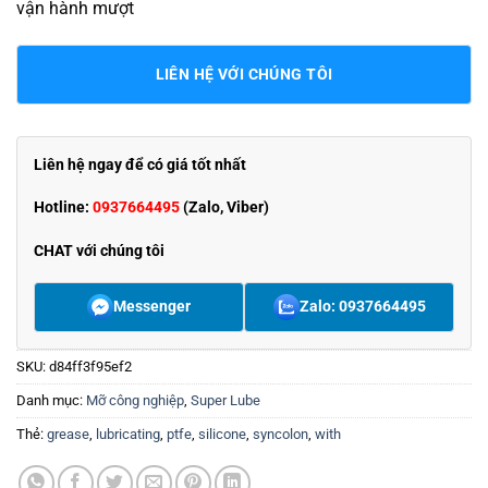
vận hành mượt
LIÊN HỆ VỚI CHÚNG TÔI
Liên hệ ngay để có giá tốt nhất
Hotline:
0937664495
(Zalo, Viber)
CHAT với chúng tôi
Messenger
Zalo: 0937664495
SKU:
d84ff3f95ef2
Danh mục:
Mỡ công nghiệp
,
Super Lube
Thẻ:
grease
,
lubricating
,
ptfe
,
silicone
,
syncolon
,
with