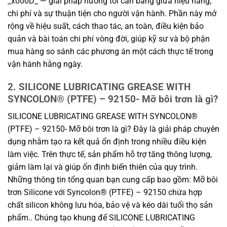
_x000D_ — giải pháp hướng tới cân bằng giữa hiệu năng,
chi phí và sự thuận tiện cho người vận hành. Phần này mở
rộng về hiệu suất, cách thao tác, an toàn, điều kiện bảo
quản và bài toán chi phí vòng đời, giúp kỹ sư và bộ phận
mua hàng so sánh các phương án một cách thực tế trong
vận hành hằng ngày.
2. SILICONE LUBRICATING GREASE WITH
SYNCOLON® (PTFE) – 92150- Mỡ bôi trơn là gì?
SILICONE LUBRICATING GREASE WITH SYNCOLON®
(PTFE) – 92150- Mỡ bôi trơn là gì? Đây là giải pháp chuyên
dụng nhằm tạo ra kết quả ổn định trong nhiều điều kiện
làm việc. Trên thực tế, sản phẩm hỗ trợ tăng thông lượng,
giảm làm lại và giúp ổn định biến thiên của quy trình.
Những thông tin tổng quan bạn cung cấp bao gồm: Mỡ bôi
trơn Silicone với Syncolon® (PTFE) – 92150 chứa hợp
chất silicon không lưu hóa, bảo vệ và kéo dài tuổi thọ sản
phẩm.. Chúng tạo khung để SILICONE LUBRICATING