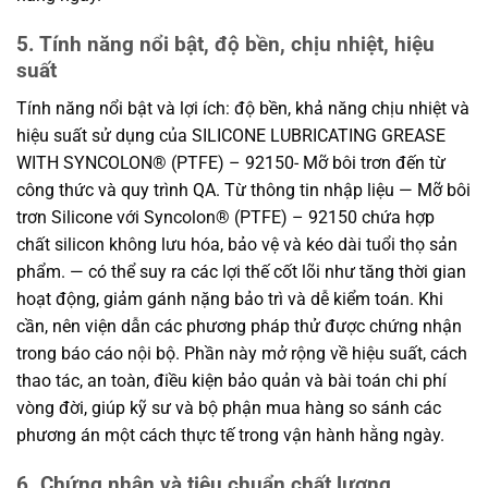
5. Tính năng nổi bật, độ bền, chịu nhiệt, hiệu
suất
Tính năng nổi bật và lợi ích: độ bền, khả năng chịu nhiệt và
hiệu suất sử dụng của SILICONE LUBRICATING GREASE
WITH SYNCOLON® (PTFE) – 92150- Mỡ bôi trơn đến từ
công thức và quy trình QA. Từ thông tin nhập liệu — Mỡ bôi
trơn Silicone với Syncolon® (PTFE) – 92150 chứa hợp
chất silicon không lưu hóa, bảo vệ và kéo dài tuổi thọ sản
phẩm. — có thể suy ra các lợi thế cốt lõi như tăng thời gian
hoạt động, giảm gánh nặng bảo trì và dễ kiểm toán. Khi
cần, nên viện dẫn các phương pháp thử được chứng nhận
trong báo cáo nội bộ. Phần này mở rộng về hiệu suất, cách
thao tác, an toàn, điều kiện bảo quản và bài toán chi phí
vòng đời, giúp kỹ sư và bộ phận mua hàng so sánh các
phương án một cách thực tế trong vận hành hằng ngày.
6. Chứng nhận và tiêu chuẩn chất lượng