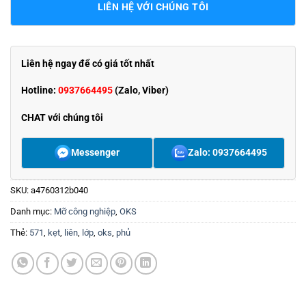
LIÊN HỆ VỚI CHÚNG TÔI
Liên hệ ngay để có giá tốt nhất
Hotline:
0937664495
(Zalo, Viber)
CHAT với chúng tôi
Messenger
Zalo: 0937664495
SKU:
a4760312b040
Danh mục:
Mỡ công nghiệp
,
OKS
Thẻ:
571
,
kẹt
,
liên
,
lớp
,
oks
,
phủ