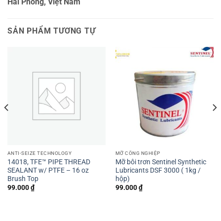
Hải Phòng, Việt Nam
SẢN PHẨM TƯƠNG TỰ
ANTI-SEIZE TECHNOLOGY
MỠ CÔNG NGHIỆP
14018, TFE™ PIPE THREAD
Mỡ bôi trơn Sentinel Synthetic
SEALANT w/ PTFE – 16 oz
Lubricants DSF 3000 ( 1kg /
Brush Top
hộp)
99.000
₫
99.000
₫