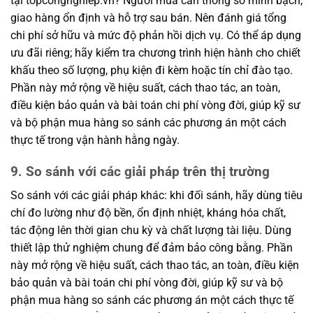
tại topcongnghiep.vn? Người mua cần thông số minh bạch,
giao hàng ổn định và hỗ trợ sau bán. Nên đánh giá tổng
chi phí sở hữu và mức độ phản hồi dịch vụ. Có thể áp dụng
ưu đãi riêng; hãy kiểm tra chương trình hiện hành cho chiết
khấu theo số lượng, phụ kiện đi kèm hoặc tín chỉ đào tạo.
Phần này mở rộng về hiệu suất, cách thao tác, an toàn,
điều kiện bảo quản và bài toán chi phí vòng đời, giúp kỹ sư
và bộ phận mua hàng so sánh các phương án một cách
thực tế trong vận hành hằng ngày.
9. So sánh với các giải pháp trên thị trường
So sánh với các giải pháp khác: khi đối sánh, hãy dùng tiêu
chí đo lường như độ bền, ổn định nhiệt, kháng hóa chất,
tác động lên thời gian chu kỳ và chất lượng tài liệu. Dùng
thiết lập thử nghiệm chung để đảm bảo công bằng. Phần
này mở rộng về hiệu suất, cách thao tác, an toàn, điều kiện
bảo quản và bài toán chi phí vòng đời, giúp kỹ sư và bộ
phận mua hàng so sánh các phương án một cách thực tế