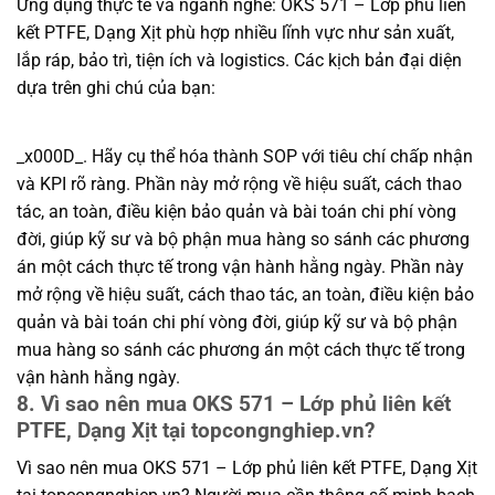
Ứng dụng thực tế và ngành nghề: OKS 571 – Lớp phủ liên
kết PTFE, Dạng Xịt phù hợp nhiều lĩnh vực như sản xuất,
lắp ráp, bảo trì, tiện ích và logistics. Các kịch bản đại diện
dựa trên ghi chú của bạn:
_x000D_. Hãy cụ thể hóa thành SOP với tiêu chí chấp nhận
và KPI rõ ràng. Phần này mở rộng về hiệu suất, cách thao
tác, an toàn, điều kiện bảo quản và bài toán chi phí vòng
đời, giúp kỹ sư và bộ phận mua hàng so sánh các phương
án một cách thực tế trong vận hành hằng ngày. Phần này
mở rộng về hiệu suất, cách thao tác, an toàn, điều kiện bảo
quản và bài toán chi phí vòng đời, giúp kỹ sư và bộ phận
mua hàng so sánh các phương án một cách thực tế trong
vận hành hằng ngày.
8. Vì sao nên mua OKS 571 – Lớp phủ liên kết
PTFE, Dạng Xịt tại topcongnghiep.vn?
Vì sao nên mua OKS 571 – Lớp phủ liên kết PTFE, Dạng Xịt