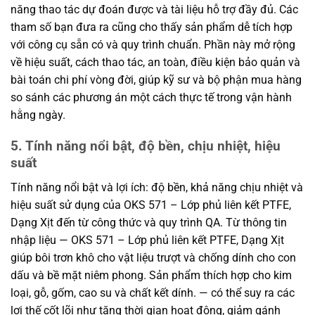
năng thao tác dự đoán được và tài liệu hỗ trợ đầy đủ. Các
tham số bạn đưa ra cũng cho thấy sản phẩm dễ tích hợp
với công cụ sẵn có và quy trình chuẩn. Phần này mở rộng
về hiệu suất, cách thao tác, an toàn, điều kiện bảo quản và
bài toán chi phí vòng đời, giúp kỹ sư và bộ phận mua hàng
so sánh các phương án một cách thực tế trong vận hành
hằng ngày.
5. Tính năng nổi bật, độ bền, chịu nhiệt, hiệu
suất
Tính năng nổi bật và lợi ích: độ bền, khả năng chịu nhiệt và
hiệu suất sử dụng của OKS 571 – Lớp phủ liên kết PTFE,
Dạng Xịt đến từ công thức và quy trình QA. Từ thông tin
nhập liệu — OKS 571 – Lớp phủ liên kết PTFE, Dạng Xịt
giúp bôi trơn khô cho vật liệu trượt và chống dính cho con
dấu và bề mặt niêm phong. Sản phẩm thích hợp cho kim
loại, gỗ, gốm, cao su và chất kết dính. — có thể suy ra các
lợi thế cốt lõi như tăng thời gian hoạt động, giảm gánh