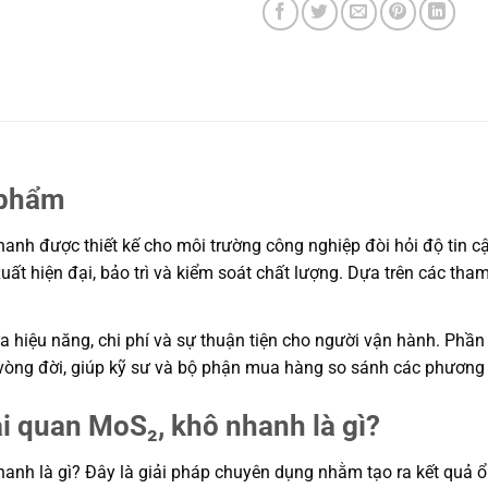
 phẩm
h được thiết kế cho môi trường công nghiệp đòi hỏi độ tin cậy
uất hiện đại, bảo trì và kiểm soát chất lượng. Dựa trên các th
 hiệu năng, chi phí và sự thuận tiện cho người vận hành. Phần 
í vòng đời, giúp kỹ sư và bộ phận mua hàng so sánh các phương
i quan MoS₂, khô nhanh là gì?
h là gì? Đây là giải pháp chuyên dụng nhằm tạo ra kết quả ổn 