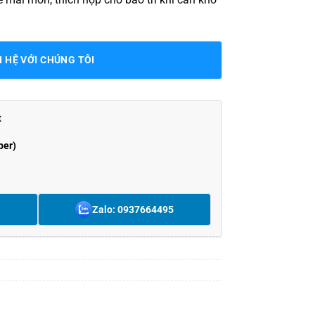
N HỆ VỚI CHÚNG TÔI
t
ber)
Zalo: 0937664495