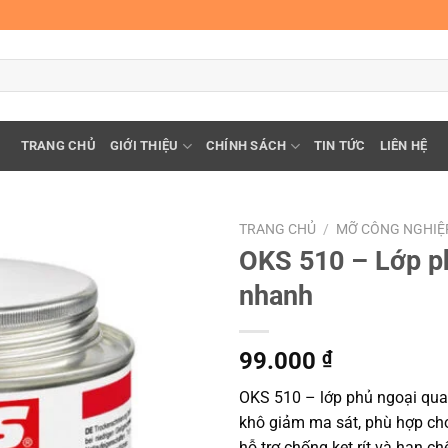
TRANG CHỦ
GIỚI THIỆU
CHÍNH SÁCH
TIN TỨC
LIÊN HỆ
TRANG CHỦ
/
MỠ CÔNG NGHIỆ
OKS 510 – Lớp p
nhanh
99.000
₫
OKS 510 – lớp phủ ngoại qua
khô giảm ma sát, phù hợp cho
hỗ trợ chống kẹt rít và hạn c