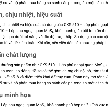
p kỹ sư và bộ phận mua hàng so sánh các phương án một cách th
, chịu nhiệt, hiệu suất
ăng chịu nhiệt và hiệu suất sử dụng của OKS 510 – Lớp phủ ngo
510 – Lớp phủ ngoại quan MoS₂, khô nhanh giúp bôi trơn ổn địn
iệu quả dưới tải nặng và tốc độ trượt thấp. Sử dụng cho các cặp 
o trì và dễ kiểm toán. Khi cần, nên viện dẫn các phương pháp 
ẩn chất lượng
g thường sản phẩm như OKS 510 – Lớp phủ ngoại quan MoS₂, khô
và an toàn lao động. Hồ sơ có thể gồm chứng chỉ nội bộ, tóm tắ
 vết số lô và điểm triển khai để truy xuất. Phần này mở rộng về 
p kỹ sư và bộ phận mua hàng so sánh các phương án một cách th
dụ minh họa
ớp phủ ngoại quan MoS₂, khô nhanh phù hợp nhiều lĩnh vực như s