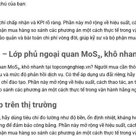
 chú của bạn:
hí chấp nhận và KPI rõ ràng. Phần này mở rộng về hiệu suất, cá
ộ phận mua hàng so sánh các phương án một cách thực tế trong
n bảo quản và bài toán chi phí vòng đời, giúp kỹ sư và bộ phận
 – Lớp phủ ngoại quan MoS₂, khô nha
an MoS₂, khô nhanh tại topcongnghiep.vn? Người mua cần thôn
u và mức độ phản hồi dịch vụ. Có thể áp dụng ưu đãi riêng; hãy
 chỉ đào tạo. Phần này mở rộng về hiệu suất, cách thao tác, an t
o sánh các phương án một cách thực tế trong vận hành hằng n
p trên thị trường
, hãy dùng tiêu chí đo lường như độ bền, ổn định nhiệt, kháng hó
hung để đảm bảo công bằng. Phần này mở rộng về hiệu suất, cách
ộ phận mua hàng so sánh các phương án một cách thực tế trong