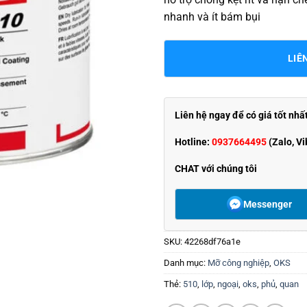
nhanh và ít bám bụi
LIÊ
Liên hệ ngay để có giá tốt nhấ
Hotline:
0937664495
(Zalo, Vi
CHAT với chúng tôi
Messenger
SKU:
42268df76a1e
Danh mục:
Mỡ công nghiệp
,
OKS
Thẻ:
510
,
lớp
,
ngoại
,
oks
,
phủ
,
quan