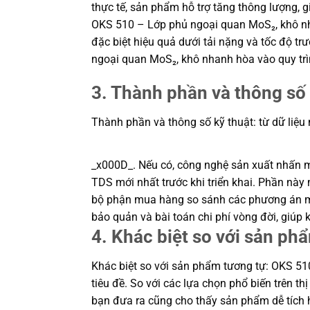
thực tế, sản phẩm hỗ trợ tăng thông lượng, 
OKS 510 – Lớp phủ ngoại quan MoS₂, khô nha
đặc biệt hiệu quả dưới tải nặng và tốc độ t
ngoại quan MoS₂, khô nhanh hòa vào quy trì
3. Thành phần và thông số 
Thành phần và thông số kỹ thuật: từ dữ liệu
_x000D_. Nếu có, công nghệ sản xuất nhấn mạn
TDS mới nhất trước khi triển khai. Phần này m
bộ phận mua hàng so sánh các phương án một
bảo quản và bài toán chi phí vòng đời, giú
4. Khác biệt so với sản ph
Khác biệt so với sản phẩm tương tự: OKS 510
tiêu đề. So với các lựa chọn phổ biến trên t
bạn đưa ra cũng cho thấy sản phẩm dễ tích h