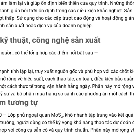
giảm làm lại và giúp ổn định biến thiên của quy trình. Những t
nh giúp bôi trơn ổn định trong các điều kiện khắc nghiệt. Sả
rượt thấp. Sử dụng cho các cặp trượt dao động và hoạt động gi
nh sản xuất hoặc dịch vụ của doanh nghiệp.
kỹ thuật, công nghệ sản xuất
 nguồn, có thể tổng hợp các điểm nổi bật sau —
h tính lặp lại, truy xuất nguồn gốc và phù hợp với các chốt ki
ở rộng về hiệu suất, cách thao tác, an toàn, điều kiện bảo quản
 cách thực tế trong vận hành hằng ngày. Phần này mở rộng về h
p kỹ sư và bộ phận mua hàng so sánh các phương án một cách th
ẩm tương tự
 – Lớp phủ ngoại quan MoS₂, khô nhanh tập trung vào kết quả ở
hị trường, người dùng có thể kỳ vọng khả năng thao tác dự đoán 
ợp với công cụ sẵn có và quy trình chuẩn. Phần này mở rộng về h