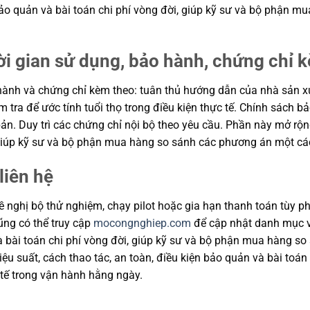
n bảo quản và bài toán chi phí vòng đời, giúp kỹ sư và bộ phận
ời gian sử dụng, bảo hành, chứng chỉ 
ành và chứng chỉ kèm theo: tuân thủ hướng dẫn của nhà sản xuất
m tra để ước tính tuổi thọ trong điều kiện thực tế. Chính sách 
ản. Duy trì các chứng chỉ nội bộ theo yêu cầu. Phần này mở rộng
, giúp kỹ sư và bộ phận mua hàng so sánh các phương án một cá
liên hệ
 nghị bộ thử nghiệm, chạy pilot hoặc gia hạn thanh toán tùy ph
cũng có thể truy cập
mocongnghiep.com
để cập nhật danh mục v
và bài toán chi phí vòng đời, giúp kỹ sư và bộ phận mua hàng s
u suất, cách thao tác, an toàn, điều kiện bảo quản và bài toán
tế trong vận hành hằng ngày.