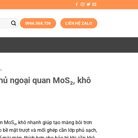
0966.068.726
LIÊN HỆ ZALO
P
hủ ngoại quan MoS₂, khô
n MoS₂, khô nhanh giúp tạo màng bôi trơn
 bề mặt trượt và mối ghép cần lớp phủ sạch,
hế mài mòn, thích hợp cho bảo trì khi cần khô