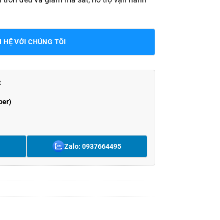
N HỆ VỚI CHÚNG TÔI
t
ber)
Zalo: 0937664495