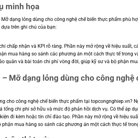
dụ minh họa
Mỡ dạng lỏng dùng cho công nghệ chế biến thực phẩm phù hợp n
ện dựa trên ghi chú của bạn:
hí chấp nhận và KPI rõ ràng. Phần này mở rộng về hiệu suất, cá
ộ phận mua hàng so sánh các phương án một cách thực tế trong
n bảo quản và bài toán chi phí vòng đời, giúp kỹ sư và bộ phận
 – Mỡ dạng lỏng dùng cho công nghệ c
g cho công nghệ chế biến thực phẩm tại topcongnghiep.vn? N
á tổng chi phí sở hữu và mức độ phản hồi dịch vụ. Có thể áp dụn
kiện đi kèm hoặc tín chỉ đào tạo. Phần này mở rộng về hiệu suất
à bộ phận mua hàng so sánh các phương án một cách thực tế tro