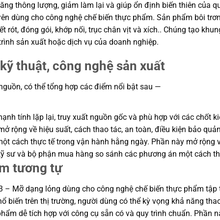
 tăng thông lượng, giảm làm lại và giúp ổn định biến thiên của 
n dùng cho công nghệ chế biến thực phẩm. Sản phẩm bôi trơn 
ết rót, đóng gói, khớp nối, trục chân vịt và xích.. Chúng tạo 
rình sản xuất hoặc dịch vụ của doanh nghiệp.
kỹ thuật, công nghệ sản xuất
 nguồn, có thể tổng hợp các điểm nổi bật sau —
h tính lặp lại, truy xuất nguồn gốc và phù hợp với các chốt ki
ở rộng về hiệu suất, cách thao tác, an toàn, điều kiện bảo quản
 cách thực tế trong vận hành hằng ngày. Phần này mở rộng về h
p kỹ sư và bộ phận mua hàng so sánh các phương án một cách th
ẩm tương tự
3 – Mỡ dạng lỏng dùng cho công nghệ chế biến thực phẩm tập t
hổ biến trên thị trường, người dùng có thể kỳ vọng khả năng tha
ẩm dễ tích hợp với công cụ sẵn có và quy trình chuẩn. Phần nà