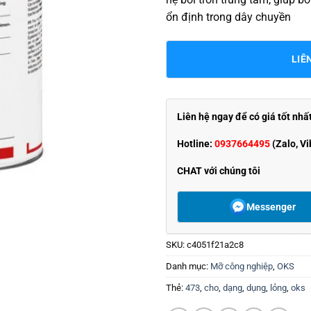
ổn định trong dây chuyền
LIÊ
Liên hệ ngay để có giá tốt nhấ
Hotline:
0937664495
(Zalo, Vi
CHAT với chúng tôi
Messenger
SKU:
c4051f21a2c8
Danh mục:
Mỡ công nghiệp
,
OKS
Thẻ:
473
,
cho
,
dạng
,
dụng
,
lỏng
,
oks