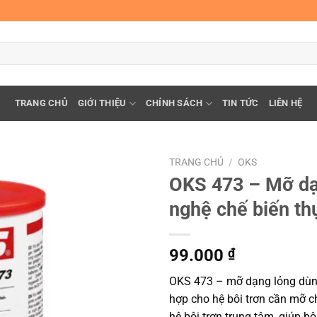
TRANG CHỦ
GIỚI THIỆU
CHÍNH SÁCH
TIN TỨC
LIÊN HỆ
TRANG CHỦ
/
OKS
OKS 473 – Mỡ dạ
nghệ chế biến t
99.000
₫
OKS 473 – mỡ dạng lỏng dùn
hợp cho hệ bôi trơn cần mỡ c
hệ bôi trơn trung tâm, giúp b