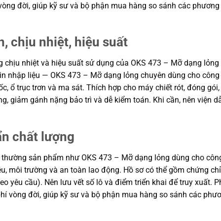
í vòng đời, giúp kỹ sư và bộ phận mua hàng so sánh các phương
, chịu nhiệt, hiệu suất
năng chịu nhiệt và hiệu suất sử dụng của OKS 473 – Mỡ dạng lỏ
 tin nhập liệu — OKS 473 – Mỡ dạng lỏng chuyên dùng cho côn
, ổ trục trơn và ma sát. Thích hợp cho máy chiết rót, đóng gói, k
 động, giảm gánh nặng bảo trì và dễ kiểm toán. Khi cần, nên vi
ẩn chất lượng
g thường sản phẩm như OKS 473 – Mỡ dạng lỏng dùng cho công n
iệu, môi trường và an toàn lao động. Hồ sơ có thể gồm chứng chỉ
yêu cầu). Nên lưu vết số lô và điểm triển khai để truy xuất. P
 phí vòng đời, giúp kỹ sư và bộ phận mua hàng so sánh các phư