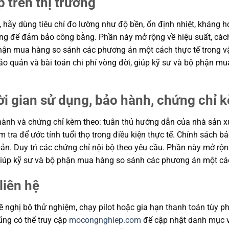
p trên thị trường
, hãy dùng tiêu chí đo lường như độ bền, ổn định nhiệt, kháng hó
hung để đảm bảo công bằng. Phần này mở rộng về hiệu suất, cách
ộ phận mua hàng so sánh các phương án một cách thực tế trong
n bảo quản và bài toán chi phí vòng đời, giúp kỹ sư và bộ phận
ời gian sử dụng, bảo hành, chứng chỉ 
ành và chứng chỉ kèm theo: tuân thủ hướng dẫn của nhà sản xuất
m tra để ước tính tuổi thọ trong điều kiện thực tế. Chính sách 
ản. Duy trì các chứng chỉ nội bộ theo yêu cầu. Phần này mở rộng
, giúp kỹ sư và bộ phận mua hàng so sánh các phương án một cá
liên hệ
 nghị bộ thử nghiệm, chạy pilot hoặc gia hạn thanh toán tùy ph
cũng có thể truy cập
mocongnghiep.com
để cập nhật danh mục v