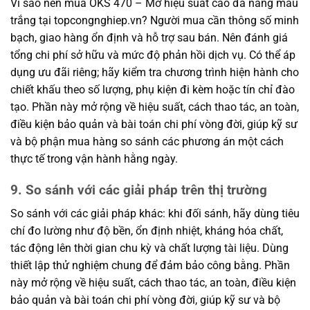
Vì sao nên mua OKS 470 – Mỡ hiệu suất cao đa năng màu
trắng tại topcongnghiep.vn? Người mua cần thông số minh
bạch, giao hàng ổn định và hỗ trợ sau bán. Nên đánh giá
tổng chi phí sở hữu và mức độ phản hồi dịch vụ. Có thể áp
dụng ưu đãi riêng; hãy kiểm tra chương trình hiện hành cho
chiết khấu theo số lượng, phụ kiện đi kèm hoặc tín chỉ đào
tạo. Phần này mở rộng về hiệu suất, cách thao tác, an toàn,
điều kiện bảo quản và bài toán chi phí vòng đời, giúp kỹ sư
và bộ phận mua hàng so sánh các phương án một cách
thực tế trong vận hành hằng ngày.
9. So sánh với các giải pháp trên thị trường
So sánh với các giải pháp khác: khi đối sánh, hãy dùng tiêu
chí đo lường như độ bền, ổn định nhiệt, kháng hóa chất,
tác động lên thời gian chu kỳ và chất lượng tài liệu. Dùng
thiết lập thử nghiệm chung để đảm bảo công bằng. Phần
này mở rộng về hiệu suất, cách thao tác, an toàn, điều kiện
bảo quản và bài toán chi phí vòng đời, giúp kỹ sư và bộ