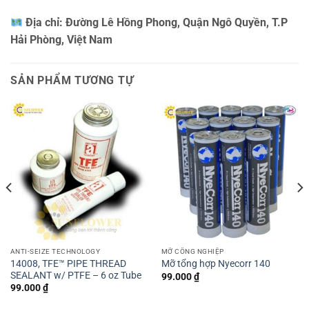
Địa chỉ:
Đường Lê Hồng Phong, Quận Ngô Quyền, T.P
Hải Phòng, Việt Nam
SẢN PHẨM TƯƠNG TỰ
ANTI-SEIZE TECHNOLOGY
MỠ CÔNG NGHIỆP
14008, TFE™ PIPE THREAD
Mỡ tổng hợp Nyecorr 140
SEALANT w/ PTFE – 6 oz Tube
99.000
₫
99.000
₫