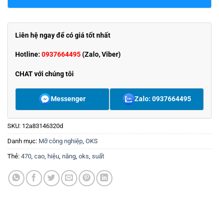
Liên hệ ngay để có giá tốt nhất
Hotline:
0937664495
(Zalo, Viber)
CHAT với chúng tôi
Messenger
Zalo: 0937664495
SKU:
12a83146320d
Danh mục:
Mỡ công nghiệp
,
OKS
Thẻ:
470
,
cao
,
hiệu
,
năng
,
oks
,
suất