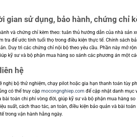
ời gian sử dụng, bảo hành, chứng chỉ 
ành và chứng chỉ kèm theo: tuân thủ hướng dẫn của nhà sản xuất
m tra để ước tính tuổi thọ trong điều kiện thực tế. Chính sách 
ản. Duy trì các chứng chỉ nội bộ theo yêu cầu. Phần này mở rộng
, giúp kỹ sư và bộ phận mua hàng so sánh các phương án một cá
liên hệ
 nghị bộ thử nghiệm, chạy pilot hoặc gia hạn thanh toán tùy ph
cũng có thể truy cập
mocongnghiep.com
để cập nhật danh mục v
và bài toán chi phí vòng đời, giúp kỹ sư và bộ phận mua hàng s
u suất, cách thao tác, an toàn, điều kiện bảo quản và bài toán
tế trong vận hành hằng ngày.