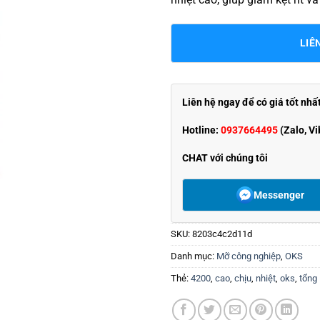
LIÊ
Liên hệ ngay để có giá tốt nhấ
Hotline:
0937664495
(Zalo, Vi
CHAT với chúng tôi
Messenger
SKU:
8203c4c2d11d
Danh mục:
Mỡ công nghiệp
,
OKS
Thẻ:
4200
,
cao
,
chịu
,
nhiệt
,
oks
,
tổng