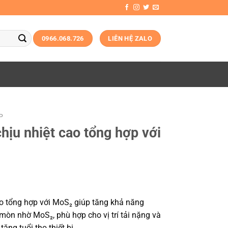
0966.068.726
LIÊN HỆ ZALO
P
ịu nhiệt cao tổng hợp với
o tổng hợp với MoS₂ giúp tăng khả năng
mòn nhờ MoS₂, phù hợp cho vị trí tải nặng và
 tăng tuổi thọ thiết bị