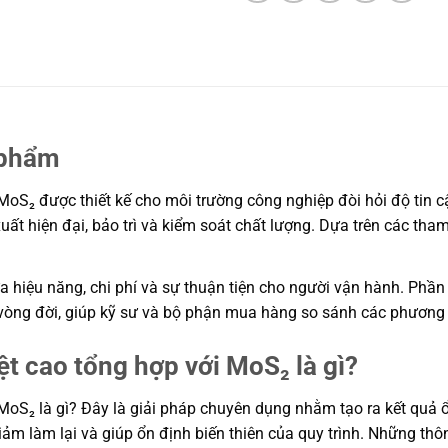
 phẩm
oS₂ được thiết kế cho môi trường công nghiệp đòi hỏi độ tin cậ
uất hiện đại, bảo trì và kiểm soát chất lượng. Dựa trên các th
 hiệu năng, chi phí và sự thuận tiện cho người vận hành. Phần 
í vòng đời, giúp kỹ sư và bộ phận mua hàng so sánh các phương
t cao tổng hợp với MoS₂ là gì?
oS₂ là gì? Đây là giải pháp chuyên dụng nhằm tạo ra kết quả ổn
giảm làm lại và giúp ổn định biến thiên của quy trình. Những t