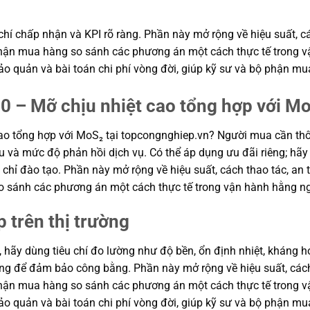
hí chấp nhận và KPI rõ ràng. Phần này mở rộng về hiệu suất, cá
ộ phận mua hàng so sánh các phương án một cách thực tế trong
n bảo quản và bài toán chi phí vòng đời, giúp kỹ sư và bộ phận
0 – Mỡ chịu nhiệt cao tổng hợp với M
ao tổng hợp với MoS₂ tại topcongnghiep.vn? Người mua cần thô
u và mức độ phản hồi dịch vụ. Có thể áp dụng ưu đãi riêng; hãy
 chỉ đào tạo. Phần này mở rộng về hiệu suất, cách thao tác, an t
o sánh các phương án một cách thực tế trong vận hành hằng n
p trên thị trường
, hãy dùng tiêu chí đo lường như độ bền, ổn định nhiệt, kháng hó
hung để đảm bảo công bằng. Phần này mở rộng về hiệu suất, cách
ộ phận mua hàng so sánh các phương án một cách thực tế trong
n bảo quản và bài toán chi phí vòng đời, giúp kỹ sư và bộ phận