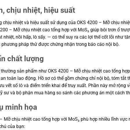
, chịu nhiệt, hiệu suất
ăng chịu nhiệt và hiệu suất sử dụng của OKS 4200 – Mỡ chịu nhi
4200 – Mỡ chịu nhiệt cao tổng hợp với MoS₂ giúp bôi trơn ổ trư
nhiệt, nồi hấp, lò sấy. — có thể suy ra các lợi thế cốt lõi như 
các phương pháp thử được chứng nhận trong báo cáo nội bộ.
ẩn chất lượng
 thường sản phẩm như OKS 4200 – Mỡ chịu nhiệt cao tổng hợp v
và an toàn lao động. Hồ sơ có thể gồm chứng chỉ nội bộ, tóm tắ
 vết số lô và điểm triển khai để truy xuất. Phần này mở rộng về 
p kỹ sư và bộ phận mua hàng so sánh các phương án một cách th
dụ minh họa
ỡ chịu nhiệt cao tổng hợp với MoS₂ phù hợp nhiều lĩnh vực như 
 chú của bạn: