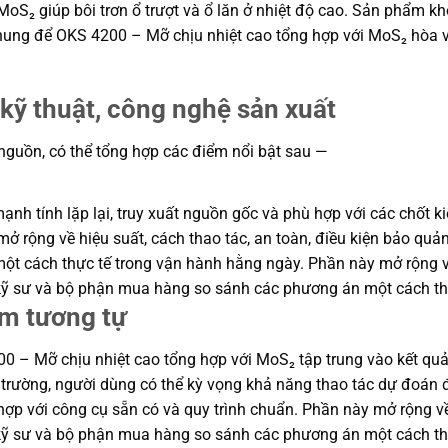
MoS₂ giúp bôi trơn ổ trượt và ổ lăn ở nhiệt độ cao. Sản phẩm
o khung để OKS 4200 – Mỡ chịu nhiệt cao tổng hợp với MoS₂ hòa 
kỹ thuật, công nghệ sản xuất
 nguồn, có thể tổng hợp các điểm nổi bật sau —
h tính lặp lại, truy xuất nguồn gốc và phù hợp với các chốt ki
ở rộng về hiệu suất, cách thao tác, an toàn, điều kiện bảo quản
 cách thực tế trong vận hành hằng ngày. Phần này mở rộng về h
p kỹ sư và bộ phận mua hàng so sánh các phương án một cách th
ẩm tương tự
0 – Mỡ chịu nhiệt cao tổng hợp với MoS₂ tập trung vào kết quả 
hị trường, người dùng có thể kỳ vọng khả năng thao tác dự đoán 
ợp với công cụ sẵn có và quy trình chuẩn. Phần này mở rộng về h
p kỹ sư và bộ phận mua hàng so sánh các phương án một cách th