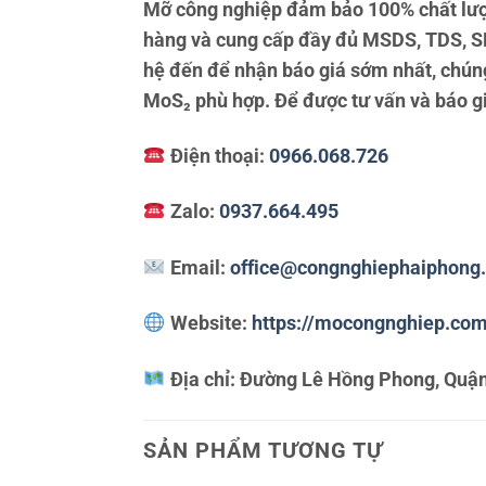
Mỡ công nghiệp đảm bảo 100% chất lượ
hàng và cung cấp đầy đủ MSDS, TDS, SD
hệ đến để nhận báo giá sớm nhất, chúng
MoS₂ phù hợp. Để được tư vấn và báo giá
Điện thoại:
0966.068.726
Zalo:
0937.664.495
Email:
office@congnghiephaiphong
Website:
https://mocongnghiep.co
Địa chỉ:
Đường Lê Hồng Phong, Quận
SẢN PHẨM TƯƠNG TỰ