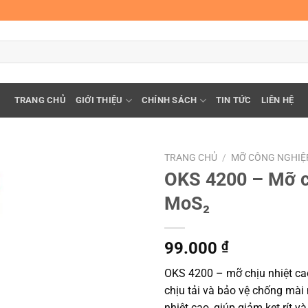
TRANG CHỦ
GIỚI THIỆU
CHÍNH SÁCH
TIN TỨC
LIÊN HỆ
TRANG CHỦ
/
MỠ CÔNG NGHIỆ
OKS 4200 – Mỡ ch
MoS₂
99.000
₫
OKS 4200 – mỡ chịu nhiệt ca
chịu tải và bảo vệ chống mài 
nhiệt cao, giúp giảm kẹt rít và