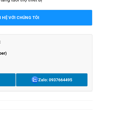
N HỆ VỚI CHÚNG TÔI
t
ber)
Zalo: 0937664495