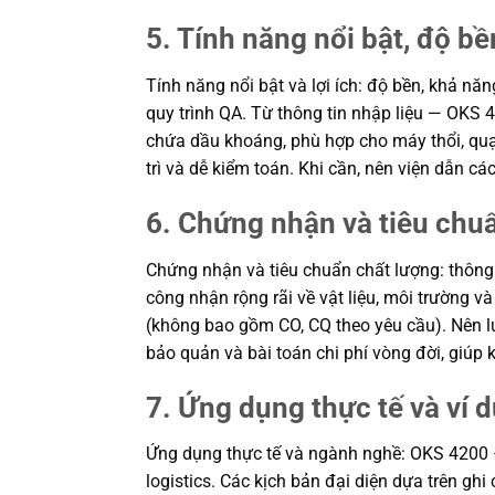
5. Tính năng nổi bật, độ bền
Tính năng nổi bật và lợi ích: độ bền, khả n
quy trình QA. Từ thông tin nhập liệu — OKS 
chứa dầu khoáng, phù hợp cho máy thổi, quạt 
trì và dễ kiểm toán. Khi cần, nên viện dẫn 
6. Chứng nhận và tiêu chu
Chứng nhận và tiêu chuẩn chất lượng: thông
công nhận rộng rãi về vật liệu, môi trường 
(không bao gồm CO, CQ theo yêu cầu). Nên lưu
bảo quản và bài toán chi phí vòng đời, giú
7. Ứng dụng thực tế và ví 
Ứng dụng thực tế và ngành nghề: OKS 4200 – M
logistics. Các kịch bản đại diện dựa trên ghi