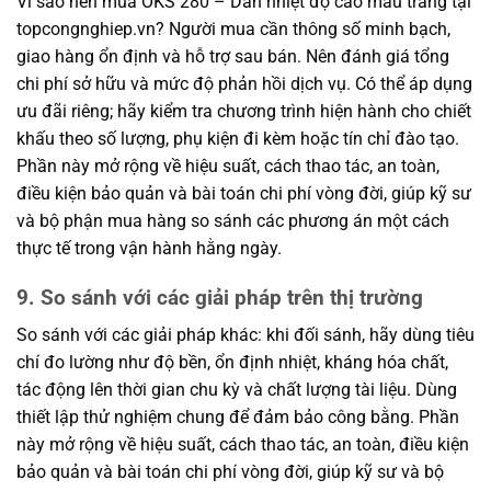
Vì sao nên mua OKS 280 – Dán nhiệt độ cao màu trắng tại
topcongnghiep.vn? Người mua cần thông số minh bạch,
giao hàng ổn định và hỗ trợ sau bán. Nên đánh giá tổng
chi phí sở hữu và mức độ phản hồi dịch vụ. Có thể áp dụng
ưu đãi riêng; hãy kiểm tra chương trình hiện hành cho chiết
khấu theo số lượng, phụ kiện đi kèm hoặc tín chỉ đào tạo.
Phần này mở rộng về hiệu suất, cách thao tác, an toàn,
điều kiện bảo quản và bài toán chi phí vòng đời, giúp kỹ sư
và bộ phận mua hàng so sánh các phương án một cách
thực tế trong vận hành hằng ngày.
9. So sánh với các giải pháp trên thị trường
So sánh với các giải pháp khác: khi đối sánh, hãy dùng tiêu
chí đo lường như độ bền, ổn định nhiệt, kháng hóa chất,
tác động lên thời gian chu kỳ và chất lượng tài liệu. Dùng
thiết lập thử nghiệm chung để đảm bảo công bằng. Phần
này mở rộng về hiệu suất, cách thao tác, an toàn, điều kiện
bảo quản và bài toán chi phí vòng đời, giúp kỹ sư và bộ