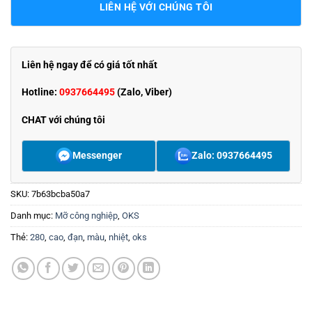
LIÊN HỆ VỚI CHÚNG TÔI
Liên hệ ngay để có giá tốt nhất
Hotline:
0937664495
(Zalo, Viber)
CHAT với chúng tôi
Messenger
Zalo: 0937664495
SKU:
7b63bcba50a7
Danh mục:
Mỡ công nghiệp
,
OKS
Thẻ:
280
,
cao
,
đạn
,
màu
,
nhiệt
,
oks