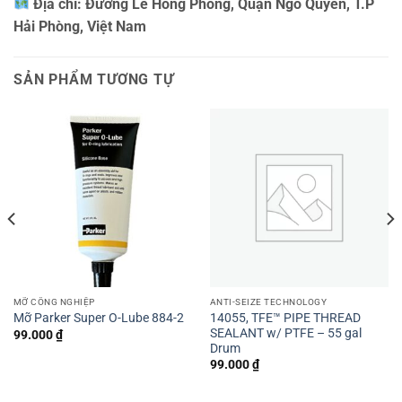
Địa chỉ:
Đường Lê Hồng Phong, Quận Ngô Quyền, T.P
Hải Phòng, Việt Nam
SẢN PHẨM TƯƠNG TỰ
MỠ CÔNG NGHIỆP
ANTI-SEIZE TECHNOLOGY
14055, TFE™ PIPE THREAD
Mỡ Parker Super O-Lube 884-2
SEALANT w/ PTFE – 55 gal
99.000
₫
Drum
99.000
₫