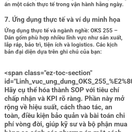
án một cách thực tế trong vận hành hằng ngày.
7. Ứng dụng thực tế và ví dụ minh họa
Ứng dụng thực tế và ngành nghề: OKS 255 –
Dán gốm phù hợp nhiều lĩnh vực như sản xuất,
lắp ráp, bảo trì, tiện ích và logistics. Các kịch
bản đại diện dựa trên ghi chú của bạn:
<span class="ez-toc-section"
id="Linh_vuc_ung_dung_OKS_255_%E2%
Hãy cụ thể hóa thành SOP với tiêu chí
chấp nhận và KPI rõ ràng. Phần này mở
rộng về hiệu suất, cách thao tác, an
toàn, điều kiện bảo quản và bài toán chi
phí vòng đời, giúp kỹ sư và bộ phận mua