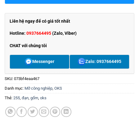
Liên hệ ngay để có giá tốt nhất
Hotline:
0937664495
(Zalo, Viber)
CHAT với chúng tôi
Messenger
Zalo: 0937664495
SKU:
073bf4eaa467
Danh mục:
Mỡ công nghiệp
,
OKS
Thẻ:
255
,
đạn
,
gốm
,
oks