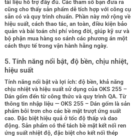
tài liệu hỗ trợ đầy đủ. Các tham số bạn đưa ra
cũng cho thấy sản phẩm dễ tích hợp với công cụ
sẵn có và quy trình chuẩn. Phần này mở rộng về
hiệu suất, cách thao tác, an toàn, điều kiện bảo
quản và bài toán chi phí vòng đời, giúp kỹ sư và
bộ phận mua hàng so sánh các phương án một
cách thực tế trong vận hành hằng ngày.
5. Tính năng nổi bật, độ bền, chịu nhiệt,
hiệu suất
Tính năng nổi bật và lợi ích: độ bền, khả năng
chịu nhiệt và hiệu suất sử dụng của OKS 255 –
Dán gốm đến từ công thức và quy trình QA. Từ
thông tin nhập liệu — OKS 255 – Dán gốm là sản
phẩm bôi trơn cho các bề mặt trượt ứng suất
cao. Đặc biệt hiệu quả ở tốc độ thấp và dao
động. Sản phẩm có thể tách bề mặt kết nối ren
ứng suất nhiệt độ, đặc biệt cho kết nối thép