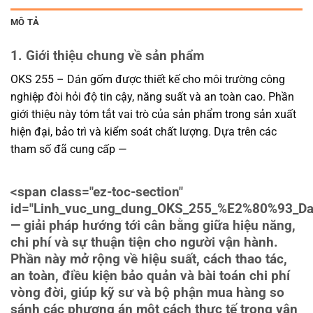
MÔ TẢ
1. Giới thiệu chung về sản phẩm
OKS 255 – Dán gốm được thiết kế cho môi trường công
nghiệp đòi hỏi độ tin cậy, năng suất và an toàn cao. Phần
giới thiệu này tóm tắt vai trò của sản phẩm trong sản xuất
hiện đại, bảo trì và kiểm soát chất lượng. Dựa trên các
tham số đã cung cấp —
<span class="ez-toc-section"
id="Linh_vuc_ung_dung_OKS_255_%E2%80%93_D
— giải pháp hướng tới cân bằng giữa hiệu năng,
chi phí và sự thuận tiện cho người vận hành.
Phần này mở rộng về hiệu suất, cách thao tác,
an toàn, điều kiện bảo quản và bài toán chi phí
vòng đời, giúp kỹ sư và bộ phận mua hàng so
sánh các phương án một cách thực tế trong vận