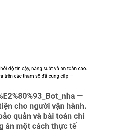
ỏi độ tin cậy, năng suất và an toàn cao.
Dựa trên các tham số đã cung cấp —
0_%E2%80%93_Bot_nha —
 tiện cho người vận hành.
bảo quản và bài toán chi
g án một cách thực tế