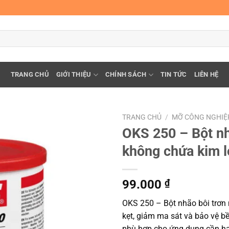
TRANG CHỦ
GIỚI THIỆU
CHÍNH SÁCH
TIN TỨC
LIÊN HỆ
TRANG CHỦ
/
MỠ CÔNG NGHIỆ
OKS 250 – Bột nh
không chứa kim l
99.000
₫
OKS 250 – Bột nhão bôi trơn 
kẹt, giảm ma sát và bảo vệ b
phù hợp cho ứng dụng cần hạ