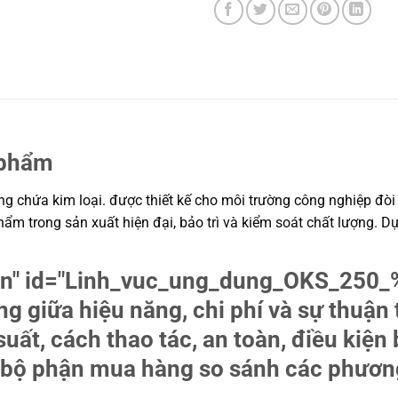
 phẩm
g chứa kim loại. được thiết kế cho môi trường công nghiệp đòi h
phẩm trong sản xuất hiện đại, bảo trì và kiểm soát chất lượng. 
tion" id="Linh_vuc_ung_dung_OKS_25
ng giữa hiệu năng, chi phí và sự thuận
uất, cách thao tác, an toàn, điều kiện 
và bộ phận mua hàng so sánh các phươn