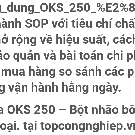
ng_dung_OKS_250_%E2%8
hành SOP với tiêu chí chấ
 rộng về hiệu suất, cách
ảo quản và bài toán chi p
n mua hàng so sánh các 
ng vận hành hằng ngày.
a OKS 250 – Bột nhão bô
oại. tại topcongnghiep.v