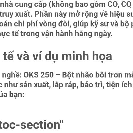
nhà cung cấp (không bao gồm CO, CQ t
 truy xuất. Phần này mở rộng về hiệu su
toán chi phí vòng đời, giúp kỹ sư và b
ực tế trong vận hành hằng ngày.
 tế và ví dụ minh họa
 nghề: OKS 250 – Bột nhão bôi trơn m
 như sản xuất, lắp ráp, bảo trì, tiện íc
của bạn:
toc-section"