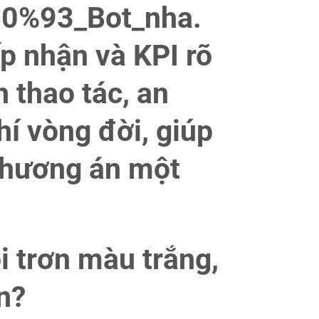
0%93_Bot_nha.
p nhận và KPI rõ
 thao tác, an
hí vòng đời, giúp
phương án một
i trơn màu trắng,
n?