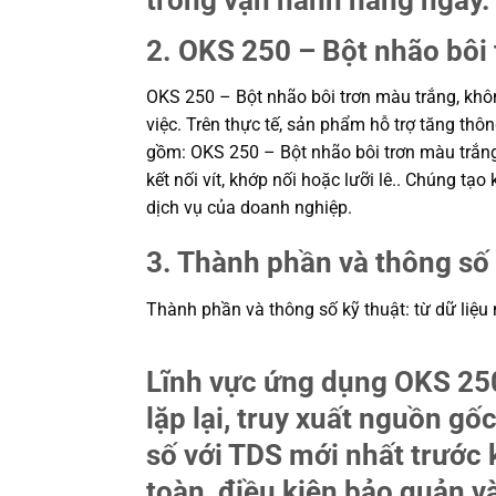
2. OKS 250 – Bột nhão bôi 
OKS 250 – Bột nhão bôi trơn màu trắng, khôn
việc. Trên thực tế, sản phẩm hỗ trợ tăng thô
gồm: OKS 250 – Bột nhão bôi trơn màu trắng,
kết nối vít, khớp nối hoặc lưỡi lê.. Chúng t
dịch vụ của doanh nghiệp.
3. Thành phần và thông số 
Thành phần và thông số kỹ thuật: từ dữ liệu
Lĩnh vực ứng dụng OKS 250
lặp lại, truy xuất nguồn gố
số với TDS mới nhất trước k
toàn, điều kiện bảo quản v