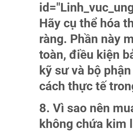
id="Linh_vuc_u
Hãy cụ thể hóa t
ràng. Phần này mở
toàn, điều kiện b
kỹ sư và bộ phậ
cách thực tế tro
8. Vì sao nên mu
không chứa kim l