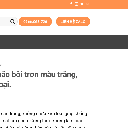
0966.068.726
LIÊN HỆ ZALO
P
ão bôi trơn màu trắng,
oại.
màu trắng, không chứa kim loại giúp chống
ề mặt lắp ghép. Công thức không kim loại
n chế phản ứng điện hóa và yêu cầu sạch