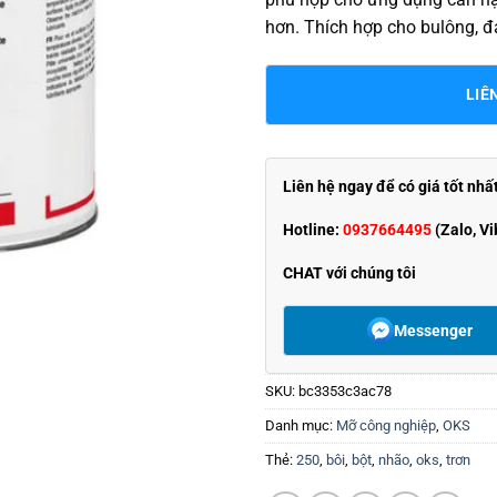
hơn. Thích hợp cho bulông, đa
LIÊ
Liên hệ ngay để có giá tốt nhấ
Hotline:
0937664495
(Zalo, Vi
CHAT với chúng tôi
Messenger
SKU:
bc3353c3ac78
Danh mục:
Mỡ công nghiệp
,
OKS
Thẻ:
250
,
bôi
,
bột
,
nhão
,
oks
,
trơn