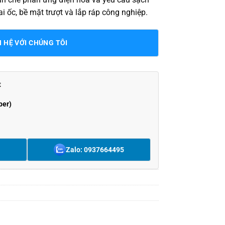
i ốc, bề mặt trượt và lắp ráp công nghiệp.
N HỆ VỚI CHÚNG TÔI
t
ber)
Zalo: 0937664495