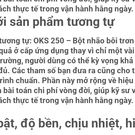
ch thực tế trong vận hành hằng ngày.
với sản phẩm tương tự
 tương tự: OKS 250 – Bột nhão bôi trơ
 quả ở cấp ứng dụng thay vì chỉ một vài 
 trường, người dùng có thể kỳ vọng kh
y đủ. Các tham số bạn đưa ra cũng cho
trình chuẩn. Phần này mở rộng về hiệu 
à bài toán chi phí vòng đời, giúp kỹ s
ch thực tế trong vận hành hằng ngày.
bật, độ bền, chịu nhiệt, h