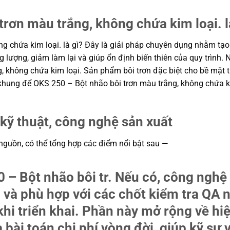
trơn màu trắng, không chứa kim loại. l
g chứa kim loại. là gì? Đây là giải pháp chuyên dụng nhằm tạo 
ng lượng, giảm làm lại và giúp ổn định biến thiên của quy trình
 không chứa kim loại. Sản phẩm bôi trơn đặc biệt cho bề mặt t
ạo khung để OKS 250 – Bột nhão bôi trơn màu trắng, không chứa k
kỹ thuật, công nghệ sản xuất
 nguồn, có thể tổng hợp các điểm nổi bật sau —
 – Bột nhão bôi tr. Nếu có, công nghệ
c và phù hợp với các chốt kiểm tra QA 
hi triển khai. Phần này mở rộng về hiệ
à bài toán chi phí vòng đời, giúp kỹ s