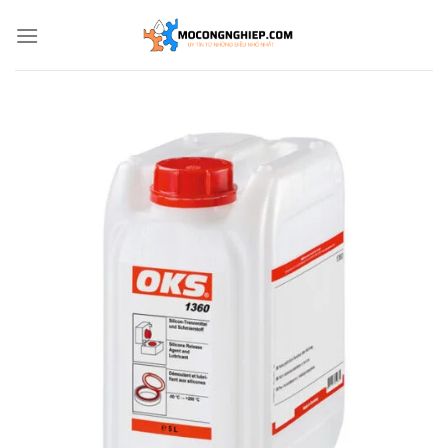
Bỏ
qua
nội
dung