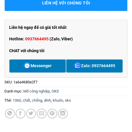
LIÊN HỆ VỚI CHÚNG TÔI
Liên hệ ngay để có giá tốt nhất
Hotline:
0937664495
(Zalo, Viber)
CHAT với chúng tôi
Messenger
Zalo: 0937664495
SKU:
1a6a4680e2f7
Danh mục:
Mỡ công nghiệp
,
OKS
Thẻ:
1360
,
chất
,
chống
,
dính
,
khuôn
,
oks