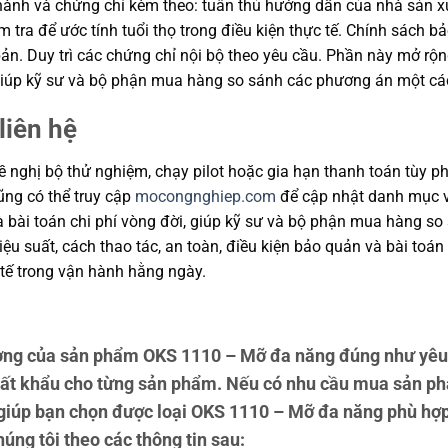
ành và chứng chỉ kèm theo: tuân thủ hướng dẫn của nhà sản xuất
m tra để ước tính tuổi thọ trong điều kiện thực tế. Chính sách 
ản. Duy trì các chứng chỉ nội bộ theo yêu cầu. Phần này mở rộng
, giúp kỹ sư và bộ phận mua hàng so sánh các phương án một cá
liên hệ
 nghị bộ thử nghiệm, chạy pilot hoặc gia hạn thanh toán tùy ph
cũng có thể truy cập
mocongnghiep.com
để cập nhật danh mục v
và bài toán chi phí vòng đời, giúp kỹ sư và bộ phận mua hàng s
u suất, cách thao tác, an toàn, điều kiện bảo quản và bài toán
tế trong vận hành hằng ngày.
ng của sản phẩm OKS 1110 – Mỡ đa năng đúng như yêu 
uất khẩu cho từng sản phẩm. Nếu có nhu cầu mua sản ph
n giúp bạn chọn được loại OKS 1110 – Mỡ đa năng phù hợp
húng tôi theo các thông tin sau: