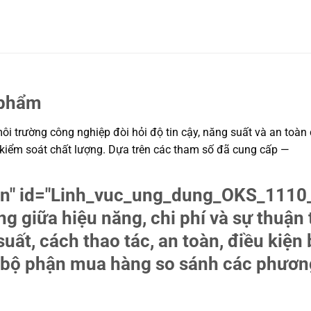
 phẩm
 trường công nghiệp đòi hỏi độ tin cậy, năng suất và an toàn ca
à kiểm soát chất lượng. Dựa trên các tham số đã cung cấp —
tion" id="Linh_vuc_ung_dung_OKS_1
ng giữa hiệu năng, chi phí và sự thuận
uất, cách thao tác, an toàn, điều kiện 
và bộ phận mua hàng so sánh các phươn