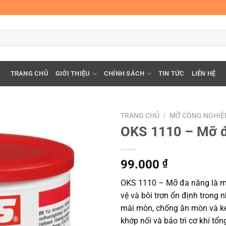
TRANG CHỦ
GIỚI THIỆU
CHÍNH SÁCH
TIN TỨC
LIÊN HỆ
TRANG CHỦ
/
MỠ CÔNG NGHIỆ
OKS 1110 – Mỡ 
99.000
₫
OKS 1110 – Mỡ đa năng là mỡ
vệ và bôi trơn ổn định trong 
mài mòn, chống ăn mòn và kéo 
khớp nối và bảo trì cơ khí tổn