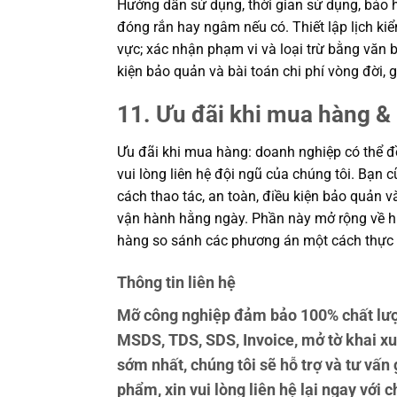
Hướng dẫn sử dụng, thời gian sử dụng, bảo h
đóng rắn hay ngâm nếu có. Thiết lập lịch kiể
vực; xác nhận phạm vi và loại trừ bằng văn b
kiện bảo quản và bài toán chi phí vòng đời
11. Ưu đãi khi mua hàng & 
Ưu đãi khi mua hàng: doanh nghiệp có thể đề
vui lòng liên hệ đội ngũ của chúng tôi. Bạn 
cách thao tác, an toàn, điều kiện bảo quản 
vận hành hằng ngày. Phần này mở rộng về hiệ
hàng so sánh các phương án một cách thực 
Thông tin liên hệ
Mỡ công nghiệp đảm bảo 100% chất lượ
MSDS, TDS, SDS, Invoice, mở tờ khai x
sớm nhất, chúng tôi sẽ hỗ trợ và tư vấ
phẩm, xin vui lòng liên hệ lại ngay với c