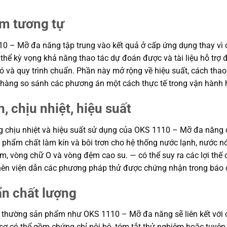
ẩm tương tự
0 – Mỡ đa năng tập trung vào kết quả ở cấp ứng dụng thay vì chỉ
ó thể kỳ vọng khả năng thao tác dự đoán được và tài liệu hỗ tr
 và quy trình chuẩn. Phần này mở rộng về hiệu suất, cách thao 
a hàng so sánh các phương án một cách thực tế trong vận hành 
, chịu nhiệt, hiệu suất
ăng chịu nhiệt và hiệu suất sử dụng của OKS 1110 – Mỡ đa năng 
phẩm chất làm kín và bôi trơn cho hệ thống nước lạnh, nước 
ẩm, vòng chữ O và vòng đệm cao su. — có thể suy ra các lợi thế 
, nên viện dẫn các phương pháp thử được chứng nhận trong báo 
ẩn chất lượng
 thường sản phẩm như OKS 1110 – Mỡ đa năng sẽ liên kết với c
ồ sơ có thể gồm chứng chỉ nội bộ, tóm tắt thử nghiệm hoặc tuy