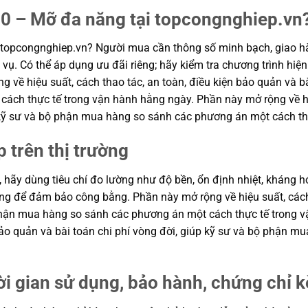
0 – Mỡ đa năng tại topcongnghiep.vn
topcongnghiep.vn? Người mua cần thông số minh bạch, giao hà
vụ. Có thể áp dụng ưu đãi riêng; hãy kiểm tra chương trình hiện
g về hiệu suất, cách thao tác, an toàn, điều kiện bảo quản và bà
ch thực tế trong vận hành hằng ngày. Phần này mở rộng về hiệu
p kỹ sư và bộ phận mua hàng so sánh các phương án một cách th
p trên thị trường
, hãy dùng tiêu chí đo lường như độ bền, ổn định nhiệt, kháng hó
hung để đảm bảo công bằng. Phần này mở rộng về hiệu suất, cách
ộ phận mua hàng so sánh các phương án một cách thực tế trong
n bảo quản và bài toán chi phí vòng đời, giúp kỹ sư và bộ phận
ời gian sử dụng, bảo hành, chứng chỉ 