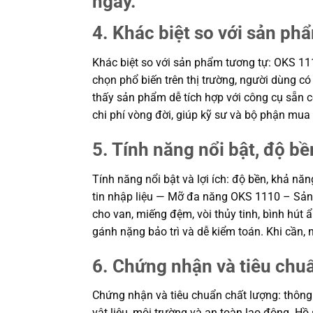
ngày.
4. Khác biệt so với sản ph
Khác biệt so với sản phẩm tương tự: OKS 111
chọn phổ biến trên thị trường, người dùng c
thấy sản phẩm dễ tích hợp với công cụ sẵn có
chi phí vòng đời, giúp kỹ sư và bộ phận mu
5. Tính năng nổi bật, độ bền
Tính năng nổi bật và lợi ích: độ bền, khả n
tin nhập liệu — Mỡ đa năng OKS 1110 – Sản 
cho van, miếng đệm, vòi thủy tinh, bình hút 
gánh nặng bảo trì và dễ kiểm toán. Khi cần
6. Chứng nhận và tiêu chu
Chứng nhận và tiêu chuẩn chất lượng: thông
vật liệu, môi trường và an toàn lao động. H