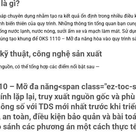
là gì?
áp chuyên dụng nhằm tạo ra kết quả ổn định trong nhiều điều ki
định biến thiên của quy trình. Những thông tin tổng quan bạn 
ống nước lạnh, nước nóng, sưởi ấm xe và mạch làm mát. Sử dụng
húng tạo khung để OKS 1110 – Mỡ đa năng hòa vào quy trình sả
kỹ thuật, công nghệ sản xuất
 nguồn, có thể tổng hợp các điểm nổi bật sau —
10 – Mỡ đa năng
<span class="ez-toc-
nh lặp lại, truy xuất nguồn gốc và phù
hông số với TDS mới nhất trước khi tri
, an toàn, điều kiện bảo quản và bài toá
 sánh các phương án một cách thực t