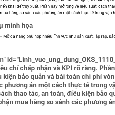
riển khai để truy xuất. Phần này mở rộng về hiệu suất, cách tha
ận mua hàng so sánh các phương án một cách thực tế trong vận 
dụ minh họa
ỡ đa năng phù hợp nhiều lĩnh vực như sản xuất, lắp ráp, bảo trì
tion" id="Linh_vuc_ung_dung_OKS_11
iêu chí chấp nhận và KPI rõ ràng. Phần
u kiện bảo quản và bài toán chi phí vòn
 phương án một cách thực tế trong v
ách thao tác, an toàn, điều kiện bảo q
ộ phận mua hàng so sánh các phương án