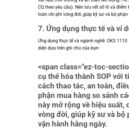
CQ theo yêu cầu). Nên lưu vết số lô và điểm t
toán chi phí vòng đời, giúp kỹ sư và bộ ph
7. Ứng dụng thực tế và ví 
Ứng dụng thực tế và ngành nghề: OKS 1110 – M
diện dựa trên ghi chú của bạn:
<span class="ez-toc-sec
cụ thể hóa thành SOP với t
cách thao tác, an toàn, điề
phận mua hàng so sánh các
này mở rộng về hiệu suất, c
vòng đời, giúp kỹ sư và b
vận hành hằng ngày.