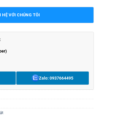
N HỆ VỚI CHÚNG TÔI
t
ber)
Zalo: 0937664495
ật