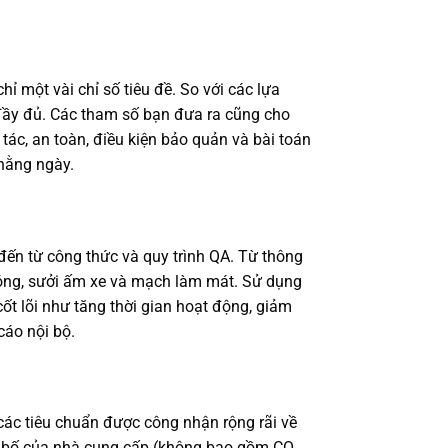
 một vài chỉ số tiêu đề. So với các lựa
ợ đầy đủ. Các tham số bạn đưa ra cũng cho
tác, an toàn, điều kiện bảo quản và bài toán
hằng ngày.
đến từ công thức và quy trình QA. Từ thông
nóng, sưởi ấm xe và mạch làm mát. Sử dụng
cốt lõi như tăng thời gian hoạt động, giảm
cáo nội bộ.
ác tiêu chuẩn được công nhận rộng rãi về
ên bố của nhà cung cấp (không bao gồm CO,