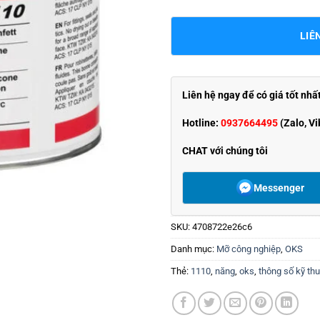
LIÊ
Liên hệ ngay để có giá tốt nhấ
Hotline:
0937664495
(Zalo, Vi
CHAT với chúng tôi
Messenger
SKU:
4708722e26c6
Danh mục:
Mỡ công nghiệp
,
OKS
Thẻ:
1110
,
năng
,
oks
,
thông số kỹ thu