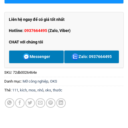
Liên hệ ngay để có giá tốt nhất
Hotline:
0937664495
(Zalo, Viber)
CHAT với chúng tôi
Messenger
Zalo: 0937664495
SKU:
72db0026464e
Danh mục:
Mỡ công nghiệp
,
OKS
Thẻ:
111
,
kích
,
mos
,
nhỏ
,
oks
,
thước