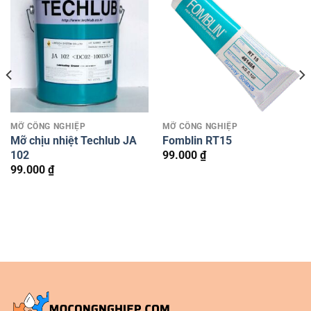
MỠ CÔNG NGHIỆP
MỠ CÔNG NGHIỆP
Mỡ chịu nhiệt Techlub JA
Fomblin RT15
102
99.000
₫
99.000
₫