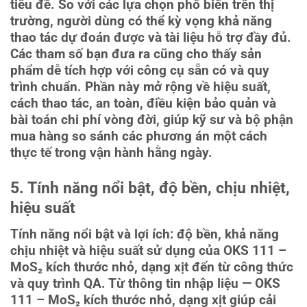
tiêu đề. So với các lựa chọn phổ biến trên thị
trường, người dùng có thể kỳ vọng khả năng
thao tác dự đoán được và tài liệu hỗ trợ đầy đủ.
Các tham số bạn đưa ra cũng cho thấy sản
phẩm dễ tích hợp với công cụ sẵn có và quy
trình chuẩn. Phần này mở rộng về hiệu suất,
cách thao tác, an toàn, điều kiện bảo quản và
bài toán chi phí vòng đời, giúp kỹ sư và bộ phận
mua hàng so sánh các phương án một cách
thực tế trong vận hành hằng ngày.
5. Tính năng nổi bật, độ bền, chịu nhiệt,
hiệu suất
Tính năng nổi bật và lợi ích: độ bền, khả năng
chịu nhiệt và hiệu suất sử dụng của OKS 111 –
MoS₂ kích thước nhỏ, dạng xịt đến từ công thức
và quy trình QA. Từ thông tin nhập liệu — OKS
111 – MoS₂ kích thước nhỏ, dạng xịt giúp cải