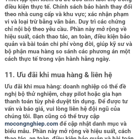
điều kiện thực tế. Chính sách bảo hành thay đổi
theo nhà cung cấp và khu vực; xác nhận phạm
vi và loại trừ bằng văn bản. Duy trì các chứng
chỉ nội bộ theo yêu cầu. Phần này mở rộng về
hiệu suất, cách thao tác, an toàn, điều kiện bảo
quản và bài toán chi phí vòng đời, giúp kỹ sư và
bộ phận mua hàng so sánh các phương án một
cách thực tế trong vận hành hằng ngày.
11. Ưu đãi khi mua hàng & liên hệ
Ưu đãi khi mua hàng: doanh nghiệp có thể đề
nghị bộ thử nghiệm, chạy pilot hoặc gia hạn
thanh toán tùy phê duyệt tín dụng. Để được tư
vấn và báo giá, vui lòng liên hệ đội ngũ của
chúng tôi. Bạn cũng có thể truy cập
mocongnghiep.com
để cập nhật danh mục và
biểu mẫu. Phần này mở rộng về hiệu suất, cách
thao tác, an toàn, điều kiện bảo quản và bài toán