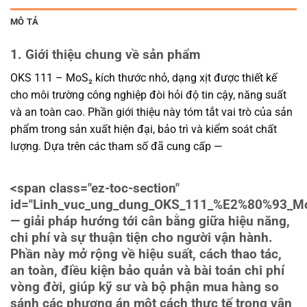
MÔ TẢ
1. Giới thiệu chung về sản phẩm
OKS 111 – MoS₂ kích thước nhỏ, dạng xịt được thiết kế
cho môi trường công nghiệp đòi hỏi độ tin cậy, năng suất
và an toàn cao. Phần giới thiệu này tóm tắt vai trò của sản
phẩm trong sản xuất hiện đại, bảo trì và kiểm soát chất
lượng. Dựa trên các tham số đã cung cấp —
<span class="ez-toc-section"
id="Linh_vuc_ung_dung_OKS_111_%E2%80%93_
— giải pháp hướng tới cân bằng giữa hiệu năng,
chi phí và sự thuận tiện cho người vận hành.
Phần này mở rộng về hiệu suất, cách thao tác,
an toàn, điều kiện bảo quản và bài toán chi phí
vòng đời, giúp kỹ sư và bộ phận mua hàng so
sánh các phương án một cách thực tế trong vận