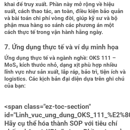
khai để truy xuất. Phần này mở rộng về hiệu
suất, cách thao tác, an toàn, điều kiện bảo quản
và bài toán chi phí vòng đời, giúp kỹ sư và bộ
phận mua hàng so sánh các phương án một
cách thực tế trong vận hành hằng ngày.
7. Ứng dụng thực tế và ví dụ minh họa
Ứng dụng thực tế và ngành nghề: OKS 111 –
MoS₂ kích thước nhỏ, dạng xịt phù hợp nhiều
lĩnh vực như sản xuất, lắp ráp, bảo trì, tiện ích và
logistics. Các kịch bản đại diện dựa trên ghi chú
của bạn:
<span class="ez-toc-section"
id="Linh_vuc_ung_dung_OKS_111_%E2%
Hãy cụ thể hóa thành SOP với tiêu chí