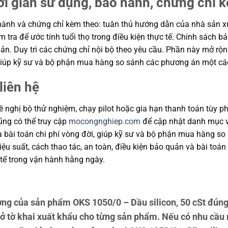
ời gian sử dụng, bảo hành, chứng chỉ 
ành và chứng chỉ kèm theo: tuân thủ hướng dẫn của nhà sản xuất
m tra để ước tính tuổi thọ trong điều kiện thực tế. Chính sách 
ản. Duy trì các chứng chỉ nội bộ theo yêu cầu. Phần này mở rộng
, giúp kỹ sư và bộ phận mua hàng so sánh các phương án một cá
liên hệ
 nghị bộ thử nghiệm, chạy pilot hoặc gia hạn thanh toán tùy ph
cũng có thể truy cập
mocongnghiep.com
để cập nhật danh mục v
và bài toán chi phí vòng đời, giúp kỹ sư và bộ phận mua hàng s
u suất, cách thao tác, an toàn, điều kiện bảo quản và bài toán
tế trong vận hành hằng ngày.
g của sản phẩm OKS 1050/0 – Dầu silicon, 50 cSt đúng
ở tờ khai xuất khẩu cho từng sản phẩm. Nếu có nhu cầu