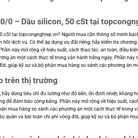
/0 – Dầu silicon, 50 cSt tại topcongn
0 cSt tại topcongnghiep.vn? Người mua cần thông số minh bạch
hồi dịch vụ. Có thể áp dụng ưu đãi riêng; hãy kiểm tra chương 
 Phần này mở rộng về hiệu suất, cách thao tác, an toàn, điều kiệ
ng án một cách thực tế trong vận hành hằng ngày. Phần này mở 
g đời, giúp kỹ sư và bộ phận mua hàng so sánh các phương án m
p trên thị trường
, hãy dùng tiêu chí đo lường như độ bền, ổn định nhiệt, kháng hó
hung để đảm bảo công bằng. Phần này mở rộng về hiệu suất, cách
ộ phận mua hàng so sánh các phương án một cách thực tế trong
n bảo quản và bài toán chi phí vòng đời, giúp kỹ sư và bộ phận