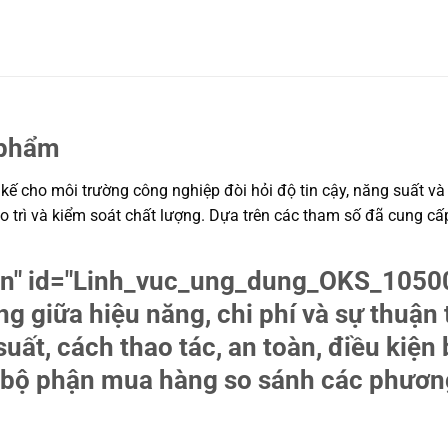
 phẩm
kế cho môi trường công nghiệp đòi hỏi độ tin cậy, năng suất và 
ảo trì và kiểm soát chất lượng. Dựa trên các tham số đã cung c
tion" id="Linh_vuc_ung_dung_OKS_10
ng giữa hiệu năng, chi phí và sự thuận
uất, cách thao tác, an toàn, điều kiện 
và bộ phận mua hàng so sánh các phươn