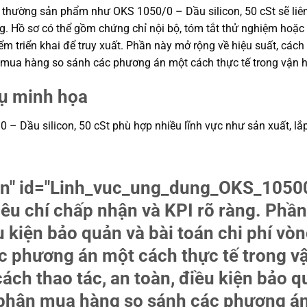
 thường sản phẩm như OKS 1050/0 – Dầu silicon, 50 cSt sẽ liên
động. Hồ sơ có thể gồm chứng chỉ nội bộ, tóm tắt thử nghiệm ho
ểm triển khai để truy xuất. Phần này mở rộng về hiệu suất, cách 
ận mua hàng so sánh các phương án một cách thực tế trong vận 
dụ minh họa
Dầu silicon, 50 cSt phù hợp nhiều lĩnh vực như sản xuất, lắp ráp
tion" id="Linh_vuc_ung_dung_OKS_10
iêu chí chấp nhận và KPI rõ ràng. Phần
u kiện bảo quản và bài toán chi phí vòn
 phương án một cách thực tế trong v
ách thao tác, an toàn, điều kiện bảo q
ộ phận mua hàng so sánh các phương án