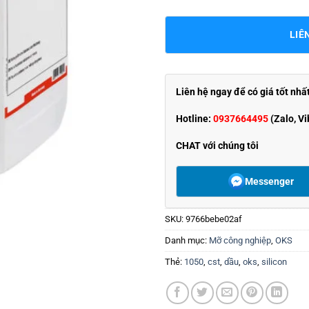
LIÊ
Liên hệ ngay để có giá tốt nhấ
Hotline:
0937664495
(Zalo, Vi
CHAT với chúng tôi
Messenger
SKU:
9766bebe02af
Danh mục:
Mỡ công nghiệp
,
OKS
Thẻ:
1050
,
cst
,
dầu
,
oks
,
silicon