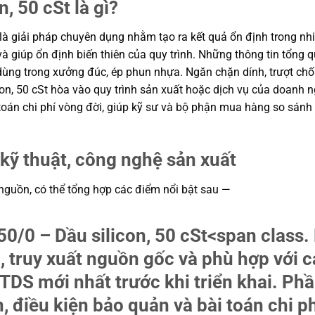
, 50 cSt là gì?
là giải pháp chuyên dụng nhằm tạo ra kết quả ổn định trong nhiề
và giúp ổn định biến thiên của quy trình. Những thông tin tổn
ùng trong xưởng đúc, ép phun nhựa. Ngăn chặn dính, trượt chố
n, 50 cSt hòa vào quy trình sản xuất hoặc dịch vụ của doanh n
i toán chi phí vòng đời, giúp kỹ sư và bộ phận mua hàng so sán
kỹ thuật, công nghệ sản xuất
 nguồn, có thể tổng hợp các điểm nổi bật sau —
0/0 – Dầu silicon, 50 cSt
<span class.
i, truy xuất nguồn gốc và phù hợp với c
 TDS mới nhất trước khi triển khai. Ph
n, điều kiện bảo quản và bài toán chi ph