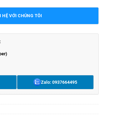
N HỆ VỚI CHÚNG TÔI
t
ber)
Zalo: 0937664495