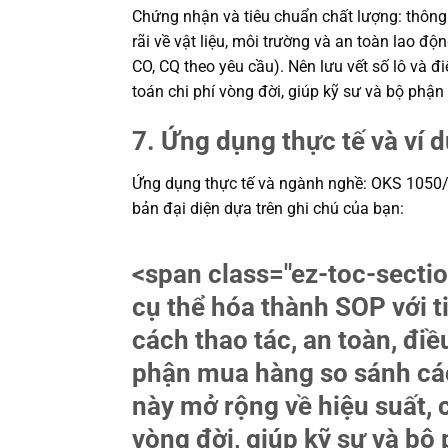
Chứng nhận và tiêu chuẩn chất lượng: thông
rãi về vật liệu, môi trường và an toàn lao 
CO, CQ theo yêu cầu). Nên lưu vết số lô và đi
toán chi phí vòng đời, giúp kỹ sư và bộ ph
7. Ứng dụng thực tế và ví 
Ứng dụng thực tế và ngành nghề: OKS 1050/0 – 
bản đại diện dựa trên ghi chú của bạn:
<span class="ez-toc-sec
cụ thể hóa thành SOP với t
cách thao tác, an toàn, điề
phận mua hàng so sánh các
này mở rộng về hiệu suất, c
vòng đời, giúp kỹ sư và b