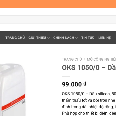
TRANG CHỦ
GIỚI THIỆU
CHÍNH SÁCH
TIN TỨC
LIÊN HỆ
TRANG CHỦ
/
MỠ CÔNG NGHIỆ
OKS 1050/0 – Dầu
99.000
₫
OKS 1050/0 – Dầu silicon, 50 
thẩm thấu tốt và bôi trơn nh
định trong dải nhiệt độ rộng
Phù hợp cho thiết bị điện, đi