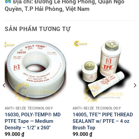
Địa chỉ:
Đường Lê Hồng Phong, Quận Ngô
Quyền, T.P Hải Phòng, Việt Nam
SẢN PHẨM TƯƠNG TỰ
ANTI-SEIZE TECHNOLOGY
ANTI-SEIZE TECHNOLOGY
16030, POLY-TEMP® MD
14005, TFE™ PIPE THREAD
PTFE Tape — Medium
SEALANT w/ PTFE – 4 oz
Density – 1/2″ x 260″
Brush Top
99.000
₫
99.000
₫