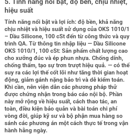
5. Tính năng nổi bật, độ bền, chịu nhiệt,
hiệu suất
Tính năng nổi bật và lợi ích: độ bền, khả năng
chịu nhiệt và hiệu suất sử dụng của OKS 1010/1
– Dầu Silicone, 100 cSt đến từ công thức và quy
trình QA. Từ thông tin nhập liệu — Dầu Silicone
OKS 1010/1, 100 cSt: Sản phẩm chất lượng cao
cho xưởng đúc và ép phun nhựa. Chống dính,
chống thấm, tạo sự trơn trượt hiệu quả. — có thể
suy ra các lợi thế cốt lõi như tăng thời gian hoạt
động, giảm gánh nặng bảo trì và dễ kiểm toán.
Khi cần, nên viện dẫn các phương pháp thử
được chứng nhận trong báo cáo nội bộ. Phần
này mở rộng về hiệu suất, cách thao tác, an
toàn, điều kiện bảo quản và bài toán chi phí
vòng đời, giúp kỹ sư và bộ phận mua hàng so
sánh các phương án một cách thực tế trong vận
hành hằng ngày.