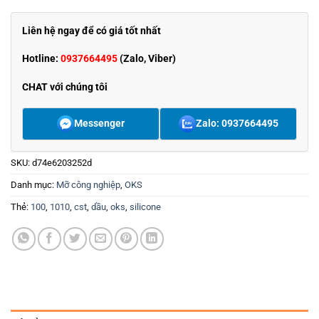
Liên hệ ngay để có giá tốt nhất
Hotline:
0937664495
(Zalo, Viber)
CHAT với chúng tôi
Messenger
Zalo: 0937664495
SKU:
d74e6203252d
Danh mục:
Mỡ công nghiệp
,
OKS
Thẻ:
100
,
1010
,
cst
,
dầu
,
oks
,
silicone