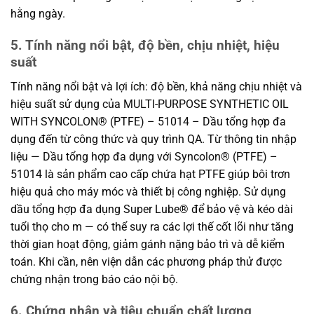
hằng ngày.
5. Tính năng nổi bật, độ bền, chịu nhiệt, hiệu
suất
Tính năng nổi bật và lợi ích: độ bền, khả năng chịu nhiệt và
hiệu suất sử dụng của MULTI-PURPOSE SYNTHETIC OIL
WITH SYNCOLON® (PTFE) – 51014 – Dầu tổng hợp đa
dụng đến từ công thức và quy trình QA. Từ thông tin nhập
liệu — Dầu tổng hợp đa dụng với Syncolon® (PTFE) –
51014 là sản phẩm cao cấp chứa hạt PTFE giúp bôi trơn
hiệu quả cho máy móc và thiết bị công nghiệp. Sử dụng
dầu tổng hợp đa dụng Super Lube® để bảo vệ và kéo dài
tuổi thọ cho m — có thể suy ra các lợi thế cốt lõi như tăng
thời gian hoạt động, giảm gánh nặng bảo trì và dễ kiểm
toán. Khi cần, nên viện dẫn các phương pháp thử được
chứng nhận trong báo cáo nội bộ.
6. Chứng nhận và tiêu chuẩn chất lượng