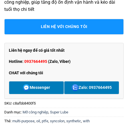
công nghiệp, giúp tăng độ ổn định vận hành và kéo dài
tuổi thọ chi tiết
LIÊN HỆ VỚI CHÚNG TÔI
Liên hệ ngay để có giá tốt nhất
Hotline:
0937664495
(Zalo, Viber)
CHAT với chúng tôi
Messenger
Zalo: 0937664495
SKU:
c8afbb8400f5
Danh mục:
Mỡ công nghiệp
,
Super Lube
Thẻ:
multi-purpose
,
oil
,
ptfe
,
syncolon
,
synthetic
,
with