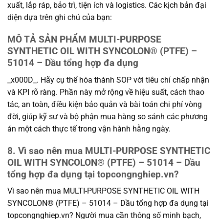
xuất, lắp ráp, bảo trì, tiện ích và logistics. Các kịch bản đại
diện dựa trên ghi chú của bạn:
MÔ TẢ SẢN PHẨM MULTI-PURPOSE
SYNTHETIC OIL WITH SYNCOLON® (PTFE) –
51014 – Dầu tổng hợp đa dụng
_x000D_. Hãy cụ thể hóa thành SOP với tiêu chí chấp nhận
và KPI rõ ràng. Phần này mở rộng về hiệu suất, cách thao
tác, an toàn, điều kiện bảo quản và bài toán chi phí vòng
đời, giúp kỹ sư và bộ phận mua hàng so sánh các phương
án một cách thực tế trong vận hành hằng ngày.
8. Vì sao nên mua MULTI-PURPOSE SYNTHETIC
OIL WITH SYNCOLON® (PTFE) – 51014 – Dầu
tổng hợp đa dụng tại topcongnghiep.vn?
Vì sao nên mua MULTI-PURPOSE SYNTHETIC OIL WITH
SYNCOLON® (PTFE) – 51014 – Dầu tổng hợp đa dụng tại
topcongnghiep.vn? Người mua cần thông số minh bạch,