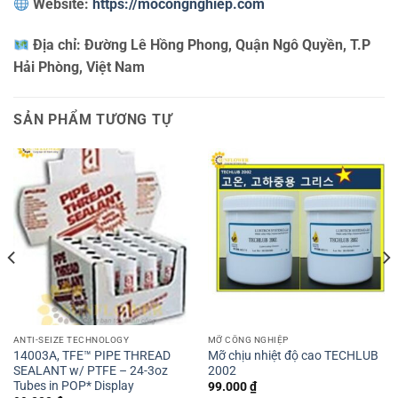
Website:
https://mocongnghiep.com
Địa chỉ:
Đường Lê Hồng Phong, Quận Ngô Quyền, T.P
Hải Phòng, Việt Nam
SẢN PHẨM TƯƠNG TỰ
ANTI-SEIZE TECHNOLOGY
MỠ CÔNG NGHIỆP
14003A, TFE™ PIPE THREAD
Mỡ chịu nhiệt độ cao TECHLUB
SEALANT w/ PTFE – 24-3oz
2002
Tubes in POP* Display
99.000
₫