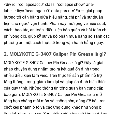
<div id="collapseacc0" class="collapse show" aria-
labelledby="headingacc0" data-parent="#a — giải pháp
hướng tới cân bằng giữa hiệu năng, chi phí và sự thuận
tiện cho người vận hành. Phần này mở rộng về hiệu suất,
cách thao tác, an toàn, điều kiện bảo quản và bài toán chi
phí vòng đời, giúp kỹ sư và bộ phận mua hàng so sánh các
phương án một cách thực tế trong vận hành hằng ngày.
2. MOLYKOTE G-3407 Caliper Pin Grease là gì?
MOLYKOTE G-3407 Caliper Pin Grease là gì? Đây là giải
pháp chuyên dụng nhằm tạo ra kết quả ổn định trong
nhiều điều kiện làm việc. Trên thực tế, sản phẩm hỗ trợ
tăng thông lượng, giảm làm lại và giúp ổn định biến thiên
của quy trình. Những thông tin tổng quan bạn cung cấp
bao gồm: MOLYKOTE G-3407 Caliper Pin Grease là mỡ
tổng hợp chống mài mòn và chống sờn, dùng để bôi trơn
chốt kẹp phanh ô tô và các ứng dụng khác như vòng bi,
ống lót, nhựa, cao su. Sản phẩm giúp bảo vệ kim loại, kéo