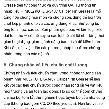
Grease đến từ công thức và quy trình QA. Từ thông tin
nhập liệu — MOLYKOTE G-3407 Caliper Pin Grease là mỡ
tổng hợp chống mài mòn và chống sờn, dùng để bôi trơn
chốt kẹp phanh ô tô và các ứng dụng khác như vòng bi,
ống lót, nhựa, cao su. Sản phẩm giúp bảo vệ kim loại, kéo
dài tuổi thọ — có thể suy ra các lợi thế cốt lõi như tăng thời
gian hoạt động, giảm gánh nặng bảo trì và dễ kiểm toán.
Khi cần, nên viện dẫn các phương pháp thử được chứng
nhận trong báo cáo nội bộ.
6. Chứng nhận và tiêu chuẩn chất lượng
Chứng nhận và tiêu chuẩn chất lượng: thông thường sản
phẩm như MOLYKOTE G-3407 Caliper Pin Grease sẽ liên
kết với các tiêu chuẩn được công nhận rộng rãi về vật liệu,
môi trường và an toàn lao động. Hồ sơ có thể gồm chứng
chỉ nội bộ, tóm tắt thử nghiệm hoặc tuyên bố của nhà cung
cấp (không bao gồm CO, CQ theo yêu cầu). Nên lưu vết số