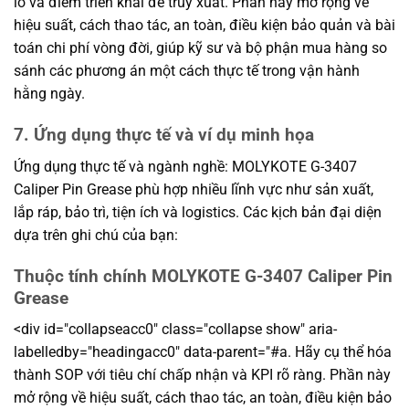
lô và điểm triển khai để truy xuất. Phần này mở rộng về
hiệu suất, cách thao tác, an toàn, điều kiện bảo quản và bài
toán chi phí vòng đời, giúp kỹ sư và bộ phận mua hàng so
sánh các phương án một cách thực tế trong vận hành
hằng ngày.
7. Ứng dụng thực tế và ví dụ minh họa
Ứng dụng thực tế và ngành nghề: MOLYKOTE G-3407
Caliper Pin Grease phù hợp nhiều lĩnh vực như sản xuất,
lắp ráp, bảo trì, tiện ích và logistics. Các kịch bản đại diện
dựa trên ghi chú của bạn:
Thuộc tính chính MOLYKOTE G-3407 Caliper Pin
Grease
<div id="collapseacc0" class="collapse show" aria-
labelledby="headingacc0" data-parent="#a. Hãy cụ thể hóa
thành SOP với tiêu chí chấp nhận và KPI rõ ràng. Phần này
mở rộng về hiệu suất, cách thao tác, an toàn, điều kiện bảo