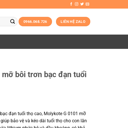
0966.068.726
LIÊN HỆ ZALO
mỡ bôi trơn bạc đạn tuổi
 bạc đạn tuổi thọ cao, Molykote G 0101 mỡ
 giúp bảo vệ và kéo dài tuổi thọ cho con lăn
ứa lithium phức hệ và dầu khoáng, có khả