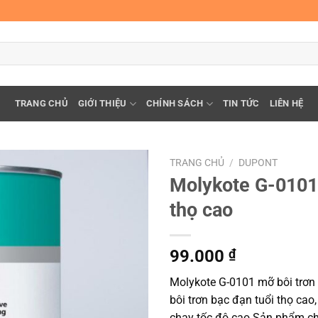
TRANG CHỦ
GIỚI THIỆU
CHÍNH SÁCH
TIN TỨC
LIÊN HỆ
TRANG CHỦ
/
DUPONT
Molykote G-0101 
thọ cao
99.000
₫
Molykote G-0101 mỡ bôi trơn
bôi trơn bạc đạn tuổi thọ cao,
chạy tốc độ cao Sản phẩm ch