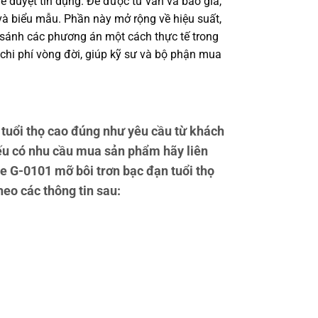
ê duyệt tín dụng. Để được tư vấn và báo giá,
à biểu mẫu. Phần này mở rộng về hiệu suất,
o sánh các phương án một cách thực tế trong
 chi phí vòng đời, giúp kỹ sư và bộ phận mua
uổi thọ cao đúng như yêu cầu từ khách
ếu có nhu cầu mua sản phẩm hãy liên
te G-0101 mỡ bôi trơn bạc đạn tuổi thọ
heo các thông tin sau: