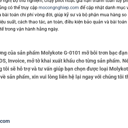
 nghị bộ thử nghiệm, chạy pilot hoặc gia hạn thanh toán tùy ph
cũng có thể truy cập
mocongnghiep.com
để cập nhật danh mục v
và bài toán chi phí vòng đời, giúp kỹ sư và bộ phận mua hàng s
u suất, cách thao tác, an toàn, điều kiện bảo quản và bài toán
tế trong vận hành hằng ngày.
ng của sản phẩm Molykote G-0101 mỡ bôi trơn bạc đạn t
S, Invoice, mở tờ khai xuất khẩu cho từng sản phẩm. N
 tôi sẽ hỗ trợ và tư vấn giúp bạn chọn được loại Molyko
ề sản phẩm, xin vui lòng liên hệ lại ngay với chúng tôi t
.com