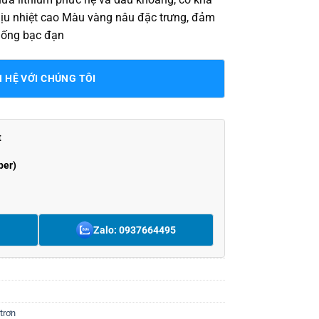
hịu nhiệt cao Màu vàng nâu đặc trưng, đảm
thống bạc đạn
N HỆ VỚI CHÚNG TÔI
t
ber)
Zalo: 0937664495
trơn