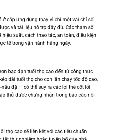
 ở cấp ứng dụng thay vì chỉ một vài chỉ số
được và tài liệu hỗ trợ đầy đủ. Các tham số
iệu suất, cách thao tác, an toàn, điều kiện
ực tế trong vận hành hằng ngày.
trơn bạc đạn tuổi thọ cao đến từ công thức
kéo dài tuổi thọ cho con lăn chạy tốc độ cao.
u đặ — có thể suy ra các lợi thế cốt lõi
pháp thử được chứng nhận trong báo cáo nội
thọ cao sẽ liên kết với các tiêu chuẩn
óm tắt thử nghiệm hoặc tuyên bố của nhà