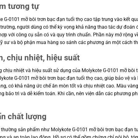
ẩm tương tự
e G-0101 mỡ bôi trơn bạc đạn tuổi thọ cao tập trung vào kết quả
hị trường, người dùng có thể kỳ vọng khả năng thao tác dự đoán 
ợp với công cụ sẵn có và quy trình chuẩn. Phần này mở rộng về h
p kỹ sư và bộ phận mua hàng so sánh các phương án một cách th
, chịu nhiệt, hiệu suất
ng chịu nhiệt và hiệu suất sử dụng của Molykote G-0101 mỡ bôi 
lykote G-0101 mỡ bôi trơn bạc đạn tuổi thọ cao, giúp bảo vệ và 
, có khả năng ức chế ăn mòn tốt và chịu nhiệt cao. Màu vàng-nâ
ng bảo trì và dễ kiểm toán. Khi cần, nên viện dẫn các phương 
ẩn chất lượng
thường sản phẩm như Molykote G-0101 mỡ bôi trơn bạc đạn tuổi 
ường và an toàn lao động. Hồ sơ có thể gồm chứng chỉ nội bộ, t