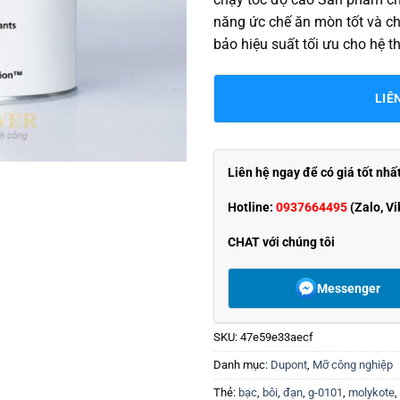
năng ức chế ăn mòn tốt và c
bảo hiệu suất tối ưu cho hệ 
LIÊ
Liên hệ ngay để có giá tốt nhấ
Hotline:
0937664495
(Zalo, Vi
CHAT với chúng tôi
Messenger
SKU:
47e59e33aecf
Danh mục:
Dupont
,
Mỡ công nghiệp
Thẻ:
bạc
,
bôi
,
đạn
,
g-0101
,
molykote
,