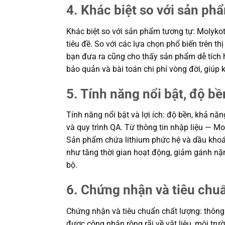
4. Khác biệt so với sản ph
Khác biệt so với sản phẩm tương tự: Molykot
tiêu đề. So với các lựa chọn phổ biến trên t
bạn đưa ra cũng cho thấy sản phẩm dễ tích h
bảo quản và bài toán chi phí vòng đời, giú
5. Tính năng nổi bật, độ bền
Tính năng nổi bật và lợi ích: độ bền, khả nă
và quy trình QA. Từ thông tin nhập liệu — Mo
Sản phẩm chứa lithium phức hệ và dầu khoáng
như tăng thời gian hoạt động, giảm gánh nặ
bộ.
6. Chứng nhận và tiêu chu
Chứng nhận và tiêu chuẩn chất lượng: thông 
được công nhận rộng rãi về vật liệu, môi tr