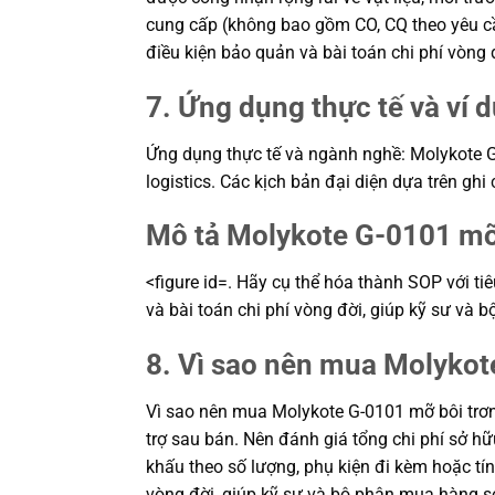
cung cấp (không bao gồm CO, CQ theo yêu cầu)
điều kiện bảo quản và bài toán chi phí vòn
7. Ứng dụng thực tế và ví 
Ứng dụng thực tế và ngành nghề: Molykote G-0
logistics. Các kịch bản đại diện dựa trên ghi
Mô tả Molykote G-0101 mỡ 
<figure id=. Hãy cụ thể hóa thành SOP với ti
và bài toán chi phí vòng đời, giúp kỹ sư v
8. Vì sao nên mua Molykot
Vì sao nên mua Molykote G-0101 mỡ bôi trơn
trợ sau bán. Nên đánh giá tổng chi phí sở hữ
khấu theo số lượng, phụ kiện đi kèm hoặc tín
vòng đời, giúp kỹ sư và bộ phận mua hàng s