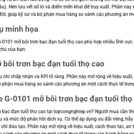
. Nên lưu vết số lô và điểm triển khai để truy xuất. Phần này m
g đời, giúp kỹ sư và bộ phận mua hàng so sánh các phương án m
dụ minh họa
101 mỡ bôi trơn bạc đạn tuổi thọ cao phù hợp nhiều lĩnh vực như
 chú của bạn:
bôi trơn bạc đạn tuổi thọ cao
êu chí chấp nhận và KPI rõ ràng. Phần này mở rộng về hiệu suất,
à bộ phận mua hàng so sánh các phương án một cách thực tế tro
e G-0101 mỡ bôi trơn bạc đạn tuổi thọ
 bạc đạn tuổi thọ cao tại topcongnghiep.vn? Người mua cần th
u và mức độ phản hồi dịch vụ. Có thể áp dụng ưu đãi riêng; hãy
 chỉ đào tạo. Phần này mở rộng về hiệu suất, cách thao tác, an t
o sánh các phương án một cách thực tế trong vận hành hằng n