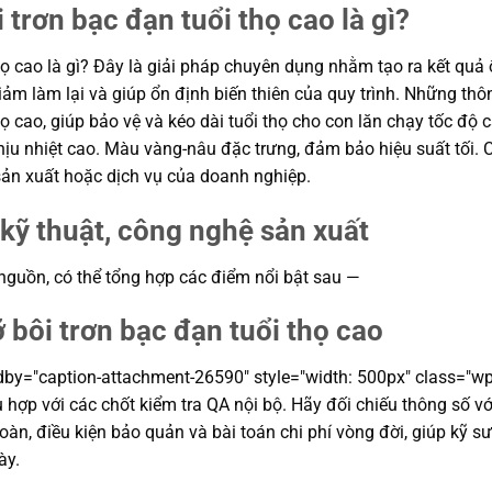
trơn bạc đạn tuổi thọ cao là gì?
 cao là gì? Đây là giải pháp chuyên dụng nhằm tạo ra kết quả ổ
giảm làm lại và giúp ổn định biến thiên của quy trình. Những t
ọ cao, giúp bảo vệ và kéo dài tuổi thọ cho con lăn chạy tốc độ
hịu nhiệt cao. Màu vàng-nâu đặc trưng, đảm bảo hiệu suất tối
 sản xuất hoặc dịch vụ của doanh nghiệp.
kỹ thuật, công nghệ sản xuất
 nguồn, có thể tổng hợp các điểm nổi bật sau —
bôi trơn bạc đạn tuổi thọ cao
dby="caption-attachment-26590" style="width: 500px" class="wp
ù hợp với các chốt kiểm tra QA nội bộ. Hãy đối chiếu thông số vớ
 toàn, điều kiện bảo quản và bài toán chi phí vòng đời, giúp k
ày.