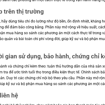
p trên thị trường
, hãy dùng tiêu chí đo lường như độ bền, ổn định nhiệt, kháng hó
hung để đảm bảo công bằng. Phần này mở rộng về hiệu suất, cách
ộ phận mua hàng so sánh các phương án một cách thực tế trong
n bảo quản và bài toán chi phí vòng đời, giúp kỹ sư và bộ phận
ời gian sử dụng, bảo hành, chứng chỉ 
ành và chứng chỉ kèm theo: tuân thủ hướng dẫn của nhà sản xuất
m tra để ước tính tuổi thọ trong điều kiện thực tế. Chính sách 
ản. Duy trì các chứng chỉ nội bộ theo yêu cầu. Phần này mở rộng
, giúp kỹ sư và bộ phận mua hàng so sánh các phương án một cá
liên hệ