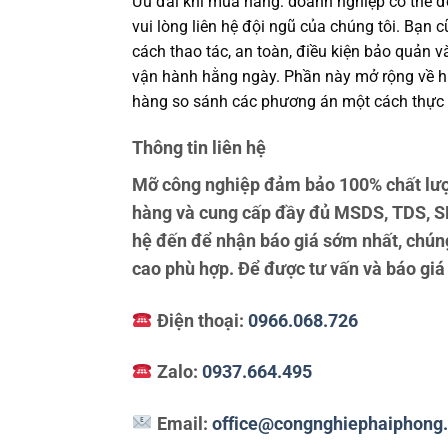
Ưu đãi khi mua hàng: doanh nghiệp có thể đề
vui lòng liên hệ đội ngũ của chúng tôi. Bạn 
cách thao tác, an toàn, điều kiện bảo quản 
vận hành hằng ngày. Phần này mở rộng về hiệ
hàng so sánh các phương án một cách thực 
Thông tin liên hệ
Mỡ công nghiệp đảm bảo 100% chất lượ
hàng và cung cấp đầy đủ MSDS, TDS, SD
hệ đến để nhận báo giá sớm nhất, chúng
cao phù hợp. Để được tư vấn và báo giá v
Điện thoại:
0966.068.726
Zalo:
0937.664.495
Email:
office@congnghiephaiphong