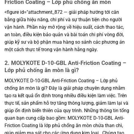
Friction Coating – Lớp phủ chống ăn mòn
<figure id="attachment_872 — giải pháp hướng tới cân
bằng giữa hiệu năng, chi phí và sự thuận tiện cho người
vận hành. Phần này mở rộng về hiệu suất, cách thao tác,
an toàn, điều kiện bảo quản và bài toán chi phí vòng đời,
giúp kỹ sư và bộ phận mua hàng so sánh các phương án
một cách thực tế trong vận hành hằng ngày.
2. MOLYKOTE D-10-GBL Anti-Friction Coating –
Lớp phủ chống ăn mòn là gì?
MOLYKOTE D-10-GBL Anti-Friction Coating – Lớp phủ
chống ăn mòn là gì? Đây là giải pháp chuyên dụng nhằm
tạo ra kết quả ổn định trong nhiều điều kiện làm việc. Trên
thực tế, sản phẩm hỗ trợ tăng thông lượng, giảm làm lại và
giúp ổn định biến thiên của quy trình. Những thông tin tổng
quan bạn cung cấp bao gồm: MOLYKOTE D-10-GBL Anti-
Friction Coating là lớp phủ chống ăn mòn chứa than chì,
giúp giảm ma sát cho các ứng dụng kim loại.. Chúng tạo