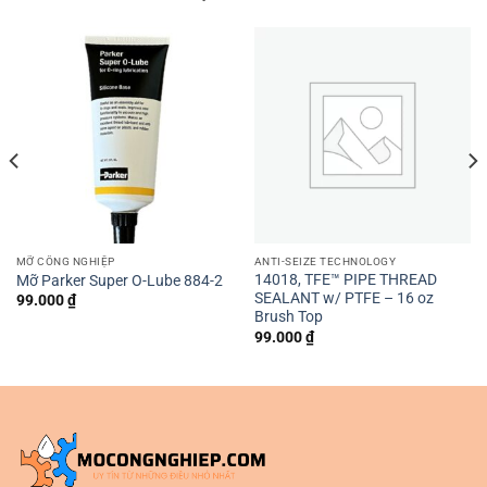
MỠ CÔNG NGHIỆP
ANTI-SEIZE TECHNOLOGY
14018, TFE™ PIPE THREAD
Mỡ Parker Super O-Lube 884-2
SEALANT w/ PTFE – 16 oz
99.000
₫
Brush Top
99.000
₫