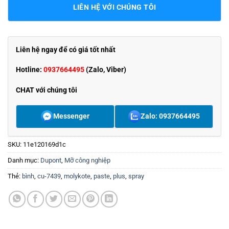
LIÊN HỆ VỚI CHÚNG TÔI
Liên hệ ngay để có giá tốt nhất
Hotline:
0937664495
(Zalo, Viber)
CHAT với chúng tôi
Messenger
Zalo: 0937664495
SKU:
11e120169d1c
Danh mục:
Dupont
,
Mỡ công nghiệp
Thẻ:
bình
,
cu-7439
,
molykote
,
paste
,
plus
,
spray