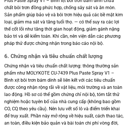
Plus Paste Spray V1 – Bình xịt bôi trơn bám dính chứa
chất bôi trơn đồng phức hợp, chống sây sát và ăn mòn.
Sản phẩm giúp bảo vệ và bôi trơn hiệu quả các bề mặt kim
loại, giảm ma sát và tăng tuổi thọ. — có thể suy ra các lợi
thế cốt lõi như tăng thời gian hoạt động, giảm gánh nặng
bảo trì và dễ kiểm toán. Khi cần, nên viện dẫn các phương
pháp thử được chứng nhận trong báo cáo nội bộ.
6. Chứng nhận và tiêu chuẩn chất lượng
Chứng nhận và tiêu chuẩn chất lượng: thông thường sản
phẩm như MOLYKOTE CU-7439 Plus Paste Spray V1 –
Bình xịt bôi trơn bám dính sẽ liên kết với các tiêu chuẩn
được công nhận rộng rãi về vật liệu, môi trường và an toàn
lao động. Hồ sơ có thể gồm chứng chỉ nội bộ, tóm tắt thử
nghiệm hoặc tuyên bố của nhà cung cấp (không bao gồm
CO, CQ theo yêu cầu). Nên lưu vết số lô và điểm triển khai
để truy xuất. Phần này mở rộng về hiệu suất, cách thao tác,
an toàn, điều kiện bảo quản và bài toán chi phí vòng đời,