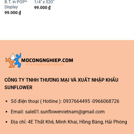
B.T. in POP*
1/4″ x 520″
1/2″ x 1296″
Display
99.000
₫
99.000
₫
99.000
₫
CÔNG TY TNHH THƯƠNG MẠI VÀ XUẤT NHẬP KHẨU
SUNFLOWER
Số điện thoại ( Hotline ): 0937664495 -0966068726
Email:
sale01.sunflowervietnam@gmail.com
Địa chỉ: 4E Thất Khê, Minh Khai, Hồng Bàng, Hải Phòng