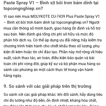
Paste Spray V1 – Bình xịt bôi trơn bám dính tại
topcongnghiep.vn?
Vì sao nên mua MOLYKOTE CU-7439 Plus Paste Spray V1
– Bình xịt bôi trơn bám dính tại topcongnghiep.vn? Người
mua cần thông số minh bạch, giao hàng ổn định và hỗ trợ
sau bán. Nên đánh giá tổng chi phí sở hữu và mức độ
phản hồi dịch vụ. Có thể áp dụng ưu đãi riêng; hãy kiểm tra
chương trình hiện hành cho chiết khấu theo số lượng, phụ
kiện đi kèm hoặc tín chỉ đào tạo. Phần này mở rộng về hiệu
suất, cách thao tác, an toàn, điều kiện bảo quản và bài
toán chi phí vòng đời, giúp kỹ sư và bộ phận mua hàng so
sánh các phương án một cách thực tế trong vận hành
hằng ngày.
9. So sánh với các giải pháp trên thị trường
So sánh với các giải pháp khác: khi đối sánh, hãy dùng tiêu
chí đo lường như độ bền, ổn định nhiệt, kháng hóa chất,