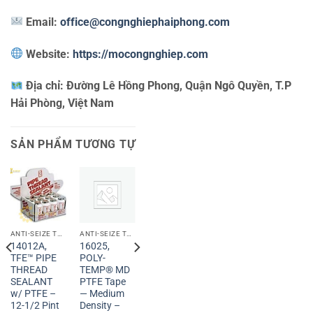
Email:
office@congnghiephaiphong.com
Website:
https://mocongnghiep.com
Địa chỉ:
Đường Lê Hồng Phong, Quận Ngô Quyền, T.P
Hải Phòng, Việt Nam
SẢN PHẨM TƯƠNG TỰ
ANTI-SEIZE TECHNOLOGY
ANTI-SEIZE TECHNOLOGY
ANTI-SEIZE TECHNOLOGY
14012A,
16025,
16040,
TFE™ PIPE
POLY-
POLY-
THREAD
TEMP® MD
TEMP® MD
SEALANT
PTFE Tape
PTFE Tape
w/ PTFE –
— Medium
— Medium
12-1/2 Pint
Density –
Density –