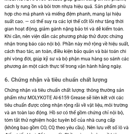
cách ly rung ồn và bôi trơn nhựa hiệu quả. Sản phẩm phù
hợp cho má phanh và miếng đệm phanh, mang lại hiệu
suất cao. — có thể suy ra các lợi thế cốt lõi như tăng thời
gian hoạt động, giảm gánh nặng bảo trì và dễ kiểm toán.
Khi cần, nên viện dẫn các phương pháp thử được chứng
nhận trong báo cáo nội bộ. Phần này mở rộng về hiệu suất,
cách thao tác, an toàn, điều kiện bảo quản và bài toán chi
phí vòng đời, giúp kỹ sư và bộ phận mua hàng so sánh các
phương án một cách thực tế trong vận hành hằng ngày.
6. Chứng nhận và tiêu chuẩn chất lượng
Chứng nhận và tiêu chuẩn chất lượng: thông thường sản
phẩm như MOLYKOTE AI-6159 Grease sẽ liên kết với các
tiêu chuẩn được công nhận rộng rãi về vật liệu, môi trường
và an toàn lao động. Hồ sơ có thể gồm chứng chỉ nội bộ,
tóm tắt thử nghiệm hoặc tuyên bố của nhà cung cấp
(không bao gồm CO, CQ theo yêu cầu). Nên lưu vết số lô và