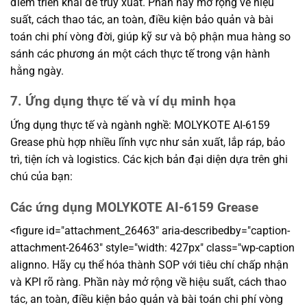
điểm triển khai để truy xuất. Phần này mở rộng về hiệu
suất, cách thao tác, an toàn, điều kiện bảo quản và bài
toán chi phí vòng đời, giúp kỹ sư và bộ phận mua hàng so
sánh các phương án một cách thực tế trong vận hành
hằng ngày.
7. Ứng dụng thực tế và ví dụ minh họa
Ứng dụng thực tế và ngành nghề: MOLYKOTE AI-6159
Grease phù hợp nhiều lĩnh vực như sản xuất, lắp ráp, bảo
trì, tiện ích và logistics. Các kịch bản đại diện dựa trên ghi
chú của bạn:
Các ứng dụng MOLYKOTE AI-6159 Grease
<figure id="attachment_26463" aria-describedby="caption-
attachment-26463" style="width: 427px" class="wp-caption
alignno. Hãy cụ thể hóa thành SOP với tiêu chí chấp nhận
và KPI rõ ràng. Phần này mở rộng về hiệu suất, cách thao
tác, an toàn, điều kiện bảo quản và bài toán chi phí vòng