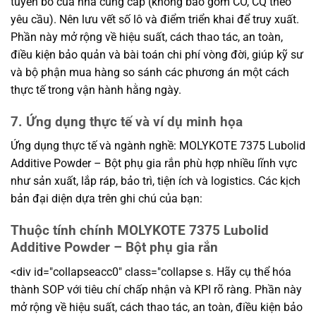
tuyên bố của nhà cung cấp (không bao gồm CO, CQ theo
yêu cầu). Nên lưu vết số lô và điểm triển khai để truy xuất.
Phần này mở rộng về hiệu suất, cách thao tác, an toàn,
điều kiện bảo quản và bài toán chi phí vòng đời, giúp kỹ sư
và bộ phận mua hàng so sánh các phương án một cách
thực tế trong vận hành hằng ngày.
7. Ứng dụng thực tế và ví dụ minh họa
Ứng dụng thực tế và ngành nghề: MOLYKOTE 7375 Lubolid
Additive Powder – Bột phụ gia rắn phù hợp nhiều lĩnh vực
như sản xuất, lắp ráp, bảo trì, tiện ích và logistics. Các kịch
bản đại diện dựa trên ghi chú của bạn:
Thuộc tính chính MOLYKOTE 7375 Lubolid
Additive Powder – Bột phụ gia rắn
<div id="collapseacc0" class="collapse s. Hãy cụ thể hóa
thành SOP với tiêu chí chấp nhận và KPI rõ ràng. Phần này
mở rộng về hiệu suất, cách thao tác, an toàn, điều kiện bảo