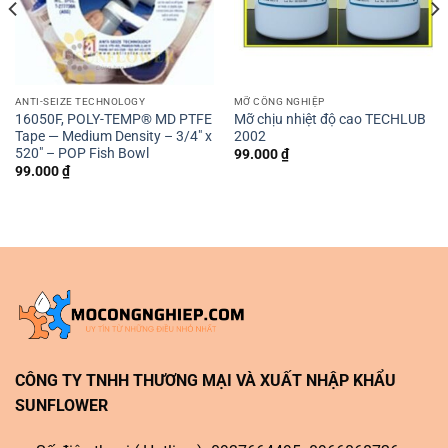
ANTI-SEIZE TECHNOLOGY
MỠ CÔNG NGHIỆP
16050F, POLY-TEMP® MD PTFE
Mỡ chịu nhiệt độ cao TECHLUB
Tape — Medium Density – 3/4″ x
2002
520″ – POP Fish Bowl
99.000
₫
99.000
₫
CÔNG TY TNHH THƯƠNG MẠI VÀ XUẤT NHẬP KHẨU
SUNFLOWER