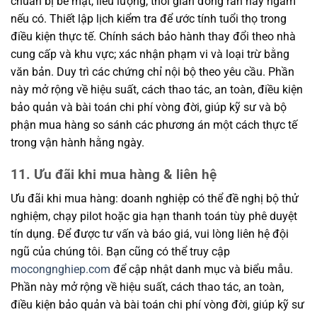
chuẩn bị bề mặt, liều lượng, thời gian đóng rắn hay ngâm
nếu có. Thiết lập lịch kiểm tra để ước tính tuổi thọ trong
điều kiện thực tế. Chính sách bảo hành thay đổi theo nhà
cung cấp và khu vực; xác nhận phạm vi và loại trừ bằng
văn bản. Duy trì các chứng chỉ nội bộ theo yêu cầu. Phần
này mở rộng về hiệu suất, cách thao tác, an toàn, điều kiện
bảo quản và bài toán chi phí vòng đời, giúp kỹ sư và bộ
phận mua hàng so sánh các phương án một cách thực tế
trong vận hành hằng ngày.
11. Ưu đãi khi mua hàng & liên hệ
Ưu đãi khi mua hàng: doanh nghiệp có thể đề nghị bộ thử
nghiệm, chạy pilot hoặc gia hạn thanh toán tùy phê duyệt
tín dụng. Để được tư vấn và báo giá, vui lòng liên hệ đội
ngũ của chúng tôi. Bạn cũng có thể truy cập
mocongnghiep.com
để cập nhật danh mục và biểu mẫu.
Phần này mở rộng về hiệu suất, cách thao tác, an toàn,
điều kiện bảo quản và bài toán chi phí vòng đời, giúp kỹ sư