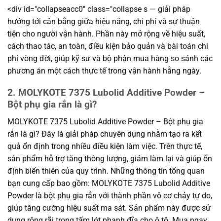
<div id="collapseacc0" class="collapse s — giải pháp
hướng tới cân bằng giữa hiệu năng, chi phí và sự thuận
tiện cho người vận hành. Phần này mở rộng về hiệu suất,
cách thao tác, an toàn, điều kiện bảo quản và bài toán chi
phí vòng đời, giúp kỹ sư và bộ phận mua hàng so sánh các
phương án một cách thực tế trong vận hành hằng ngày.
2. MOLYKOTE 7375 Lubolid Additive Powder –
Bột phụ gia rắn là gì?
MOLYKOTE 7375 Lubolid Additive Powder – Bột phụ gia
rắn là gì? Đây là giải pháp chuyên dụng nhằm tạo ra kết
quả ổn định trong nhiều điều kiện làm việc. Trên thực tế,
sản phẩm hỗ trợ tăng thông lượng, giảm làm lại và giúp ổn
định biến thiên của quy trình. Những thông tin tổng quan
bạn cung cấp bao gồm: MOLYKOTE 7375 Lubolid Additive
Powder là bột phụ gia rắn với thành phần vô cơ chảy tự do,
giúp tăng cường hiệu suất ma sát. Sản phẩm này được sử
dụng rộng rãi trong tấm lót phanh đĩa cho ô tô. Mua ngay