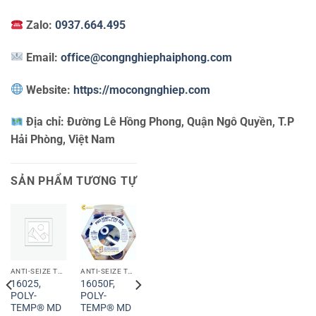
Zalo:
0937.664.495
Email:
office@congnghiephaiphong.com
Website:
https://mocongnghiep.com
Địa chỉ:
Đường Lê Hồng Phong, Quận Ngô Quyền, T.P
Hải Phòng, Việt Nam
SẢN PHẨM TƯƠNG TỰ
ANTI-SEIZE TECHNOLOGY
ANTI-SEIZE TECHNOLOGY
ANTI-SEIZE TECHNOLOGY
16025,
16050F,
16006,
POLY-
POLY-
POLY-
TEMP® MD
TEMP® MD
TEMP® MD