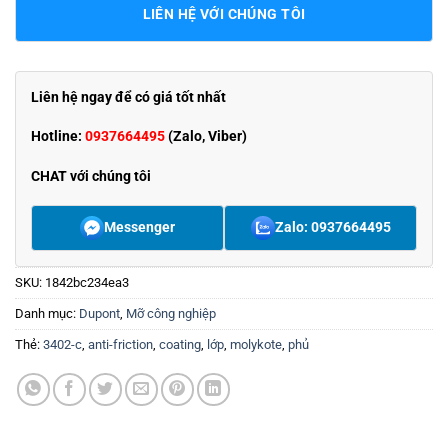
LIÊN HỆ VỚI CHÚNG TÔI
Liên hệ ngay để có giá tốt nhất
Hotline:
0937664495
(Zalo, Viber)
CHAT với chúng tôi
Messenger
Zalo: 0937664495
SKU:
1842bc234ea3
Danh mục:
Dupont
,
Mỡ công nghiệp
Thẻ:
3402-c
,
anti-friction
,
coating
,
lớp
,
molykote
,
phủ