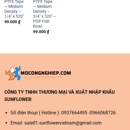
PTFE Tape
PTFE Tape
PTFE Tape
— Medium
— Medium
— Medium
Density –
Density –
Density –
1/4″ x 520″
3/4″ x 520″ –
1/2″ x 60″
POP Fish
99.000
₫
99.000
₫
Bowl
99.000
₫
CÔNG TY TNHH THƯƠNG MẠI VÀ XUẤT NHẬP KHẨU
SUNFLOWER
Số điện thoại ( Hotline ): 0937664495 -0966068726
Email:
sale01.sunflowervietnam@gmail.com