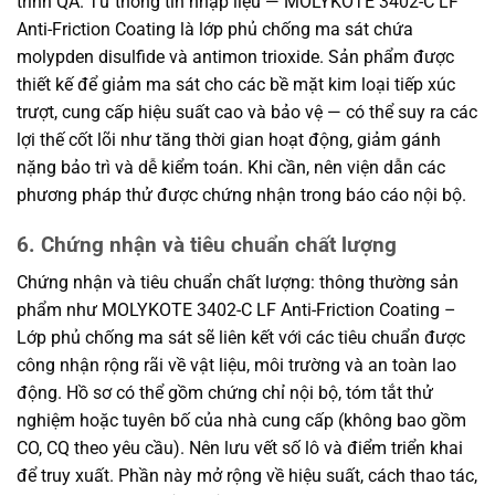
trình QA. Từ thông tin nhập liệu — MOLYKOTE 3402-C LF
Anti-Friction Coating là lớp phủ chống ma sát chứa
molypden disulfide và antimon trioxide. Sản phẩm được
thiết kế để giảm ma sát cho các bề mặt kim loại tiếp xúc
trượt, cung cấp hiệu suất cao và bảo vệ — có thể suy ra các
lợi thế cốt lõi như tăng thời gian hoạt động, giảm gánh
nặng bảo trì và dễ kiểm toán. Khi cần, nên viện dẫn các
phương pháp thử được chứng nhận trong báo cáo nội bộ.
6. Chứng nhận và tiêu chuẩn chất lượng
Chứng nhận và tiêu chuẩn chất lượng: thông thường sản
phẩm như MOLYKOTE 3402-C LF Anti-Friction Coating –
Lớp phủ chống ma sát sẽ liên kết với các tiêu chuẩn được
công nhận rộng rãi về vật liệu, môi trường và an toàn lao
động. Hồ sơ có thể gồm chứng chỉ nội bộ, tóm tắt thử
nghiệm hoặc tuyên bố của nhà cung cấp (không bao gồm
CO, CQ theo yêu cầu). Nên lưu vết số lô và điểm triển khai
để truy xuất. Phần này mở rộng về hiệu suất, cách thao tác,