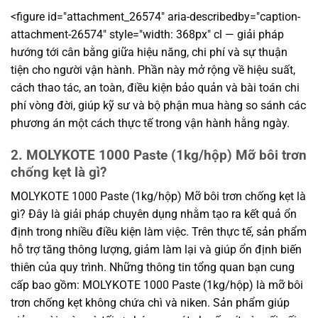
<figure id="attachment_26574" aria-describedby="caption-
attachment-26574" style="width: 368px" cl — giải pháp
hướng tới cân bằng giữa hiệu năng, chi phí và sự thuận
tiện cho người vận hành. Phần này mở rộng về hiệu suất,
cách thao tác, an toàn, điều kiện bảo quản và bài toán chi
phí vòng đời, giúp kỹ sư và bộ phận mua hàng so sánh các
phương án một cách thực tế trong vận hành hằng ngày.
2. MOLYKOTE 1000 Paste (1kg/hộp) Mỡ bôi trơn
chống kẹt là gì?
MOLYKOTE 1000 Paste (1kg/hộp) Mỡ bôi trơn chống kẹt là
gì? Đây là giải pháp chuyên dụng nhằm tạo ra kết quả ổn
định trong nhiều điều kiện làm việc. Trên thực tế, sản phẩm
hỗ trợ tăng thông lượng, giảm làm lại và giúp ổn định biến
thiên của quy trình. Những thông tin tổng quan bạn cung
cấp bao gồm: MOLYKOTE 1000 Paste (1kg/hộp) là mỡ bôi
trơn chống kẹt không chứa chì và niken. Sản phẩm giúp