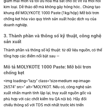
giảm mài mòn và tối ưu hóa ma sát cho ốc vít và mối nối
kim loại. Dễ tháo dỡ mà không gây hỏng hóc.. Chúng tạo
khung để MOLYKOTE 1000 Paste (1kg/hộp) Mỡ bôi trơn
chống kẹt hòa vào quy trình sản xuất hoặc dịch vụ của
doanh nghiệp.
3. Thành phần và thông số kỹ thuật, công nghệ
sản xuất
Thành phần và thông số kỹ thuật: từ dữ liệu nguồn, có thể
tổng hợp các điểm nổi bật sau —
Mô tả MOLYKOTE 1000 Paste: Mỡ bôi trơn
chống kẹt
<img loading="lazy" class="size-medium wp-image-
26574" src=" alt="MOLYKOT. Nếu có, công nghệ sản
xuất nhấn mạnh tính lặp lại, truy xuất nguồn gốc và
phù hợp với các chốt kiểm tra QA nội bộ. Hãy đối
chiếu thông số với TDS mới nhất trước khi triển