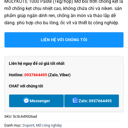
MOLYKOTE 1000 Paste (1kg/hộp) Mỡ bôi trơn chống kẹt là
mỡ chống kẹt chịu nhiệt cao, không chứa chì và niken. sản
phẩm giúp ngăn dính ren, chống ăn mòn và tháo lắp dễ
dàng. phù hợp cho bu lông, ốc vít và thiết bị công nghiệp.
LIÊN HỆ VỚI CHÚNG TÔI
Liên hệ ngay để có giá tốt nhất
Hotline:
0937664495
(Zalo, Viber)
CHAT với chúng tôi
Messenger
Zalo: 0937664495
SKU:
5c5c649326ad
Danh mục:
Dupont
,
Mỡ công nghiệp