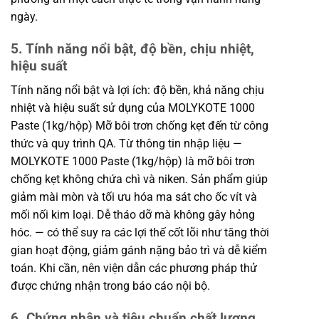
ngày.
5. Tính năng nổi bật, độ bền, chịu nhiệt,
hiệu suất
Tính năng nổi bật và lợi ích: độ bền, khả năng chịu
nhiệt và hiệu suất sử dụng của MOLYKOTE 1000
Paste (1kg/hộp) Mỡ bôi trơn chống kẹt đến từ công
thức và quy trình QA. Từ thông tin nhập liệu —
MOLYKOTE 1000 Paste (1kg/hộp) là mỡ bôi trơn
chống kẹt không chứa chì và niken. Sản phẩm giúp
giảm mài mòn và tối ưu hóa ma sát cho ốc vít và
mối nối kim loại. Dễ tháo dỡ mà không gây hỏng
hóc. — có thể suy ra các lợi thế cốt lõi như tăng thời
gian hoạt động, giảm gánh nặng bảo trì và dễ kiểm
toán. Khi cần, nên viện dẫn các phương pháp thử
được chứng nhận trong báo cáo nội bộ.
6. Chứng nhận và tiêu chuẩn chất lượng