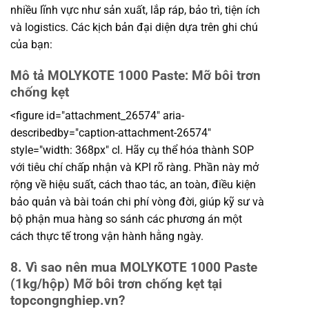
nhiều lĩnh vực như sản xuất, lắp ráp, bảo trì, tiện ích
và logistics. Các kịch bản đại diện dựa trên ghi chú
của bạn:
Mô tả MOLYKOTE 1000 Paste: Mỡ bôi trơn
chống kẹt
<figure id="attachment_26574" aria-
describedby="caption-attachment-26574"
style="width: 368px" cl. Hãy cụ thể hóa thành SOP
với tiêu chí chấp nhận và KPI rõ ràng. Phần này mở
rộng về hiệu suất, cách thao tác, an toàn, điều kiện
bảo quản và bài toán chi phí vòng đời, giúp kỹ sư và
bộ phận mua hàng so sánh các phương án một
cách thực tế trong vận hành hằng ngày.
8. Vì sao nên mua MOLYKOTE 1000 Paste
(1kg/hộp) Mỡ bôi trơn chống kẹt tại
topcongnghiep.vn?