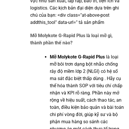
vực như sản xuất, lắp ráp, bảo trì, tiện ích và
logistics. Các kịch bản đại diện dựa trên ghi
chú của bạn: <div class="at-above-post
addthis_tool" data-url=" tả sản phẩm
Mỡ Molykote G-Rapid Plus là loại mỡ gì,
thành phần thế nào?
Mỡ Molykote G-Rapid Plus
là loại
mỡ bôi trơn dạng bột nhão chống
rây độ mềm lớp 2 (NLGI) có hệ số
ma sát đặc biệt thấp dùng . Hãy cụ
thể hóa thành SOP với tiêu chí chấp
nhận và KPI rõ ràng. Phần này mở
rộng về hiệu suất, cách thao tác, an
toàn, điều kiện bảo quản và bài toán
chi phí vòng đời, giúp kỹ sư và bộ
phận mua hàng so sánh các
phương án một cách thực tế trong