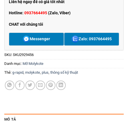
Liên hệ ngay để có giá tốt nhất
Hotline:
0937664495
(Zalo, Viber)
CHAT với chúng tôi
Messenger
Zalo: 0937664495
SKU:
SKU2929456
Danh mục:
Mỡ Molykote
Thẻ:
g-rapid
,
molykote
,
plus
,
thông số kỹ thuật
MÔ TẢ