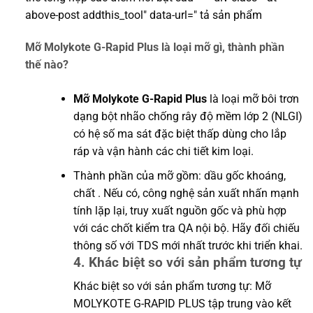
above-post addthis_tool" data-url=" tả sản phẩm
Mỡ Molykote G-Rapid Plus là loại mỡ gì, thành phần
thế nào?
Mỡ Molykote G-Rapid Plus
là loại mỡ bôi trơn
dạng bột nhão chống rây độ mềm lớp 2 (NLGI)
có hệ số ma sát đặc biệt thấp dùng cho lắp
ráp và vận hành các chi tiết kim loại.
Thành phần của mỡ gồm: dầu gốc khoáng,
chất . Nếu có, công nghệ sản xuất nhấn mạnh
tính lặp lại, truy xuất nguồn gốc và phù hợp
với các chốt kiểm tra QA nội bộ. Hãy đối chiếu
thông số với TDS mới nhất trước khi triển khai.
4. Khác biệt so với sản phẩm tương tự
Khác biệt so với sản phẩm tương tự: Mỡ
MOLYKOTE G-RAPID PLUS tập trung vào kết