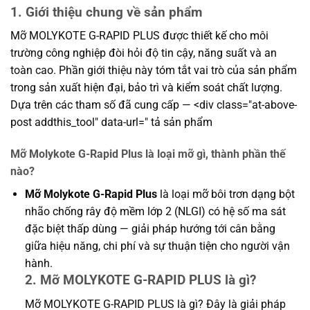
1. Giới thiệu chung về sản phẩm
Mỡ MOLYKOTE G-RAPID PLUS được thiết kế cho môi
trường công nghiệp đòi hỏi độ tin cậy, năng suất và an
toàn cao. Phần giới thiệu này tóm tắt vai trò của sản phẩm
trong sản xuất hiện đại, bảo trì và kiểm soát chất lượng.
Dựa trên các tham số đã cung cấp — <div class="at-above-
post addthis_tool" data-url=" tả sản phẩm
Mỡ Molykote G-Rapid Plus là loại mỡ gì, thành phần thế
nào?
Mỡ Molykote G-Rapid Plus
là loại mỡ bôi trơn dạng bột
nhão chống rây độ mềm lớp 2 (NLGI) có hệ số ma sát
đặc biệt thấp dùng — giải pháp hướng tới cân bằng
giữa hiệu năng, chi phí và sự thuận tiện cho người vận
hành.
2. Mỡ MOLYKOTE G-RAPID PLUS là gì?
Mỡ MOLYKOTE G-RAPID PLUS là gì? Đây là giải pháp